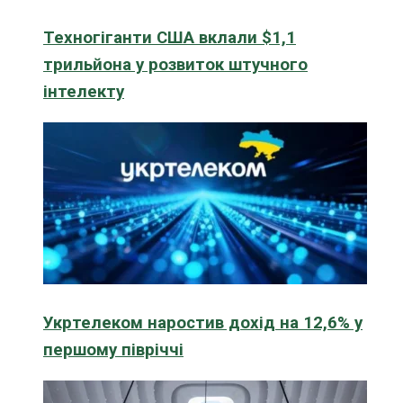
Техногіганти США вклали $1,1
трильйона у розвиток штучного
інтелекту
Укртелеком наростив дохід на 12,6% у
першому півріччі