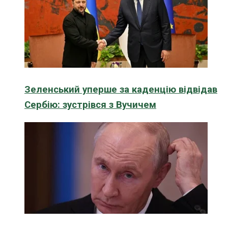
Зеленський уперше за каденцію відвідав
Сербію: зустрівся з Вучичем