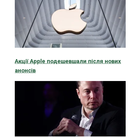
Акції Apple подешевшали після нових
анонсів