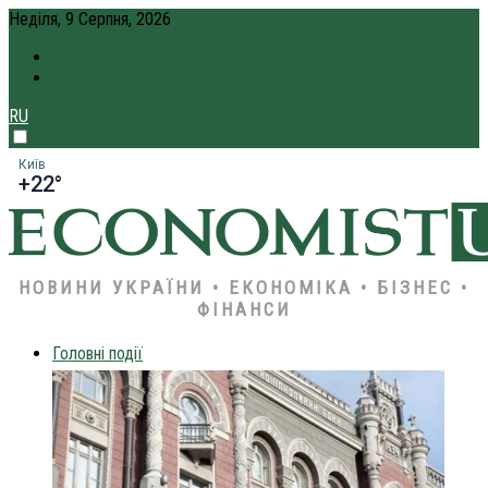
Неділя, 9 Серпня, 2026
ПРО НАС
КРЕДИТ ОНЛАЙН
RU
Київ
+22°
НОВИНИ УКРАЇНИ • ЕКОНОМІКА • БІЗНЕС •
ФІНАНСИ
Головні події