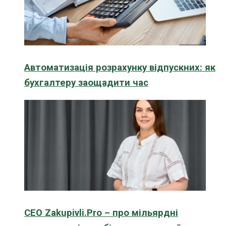
Автоматизація розрахунку відпускних: як
бухгалтеру заощадити час
CEO Zakupivli.Pro – про мільярдні