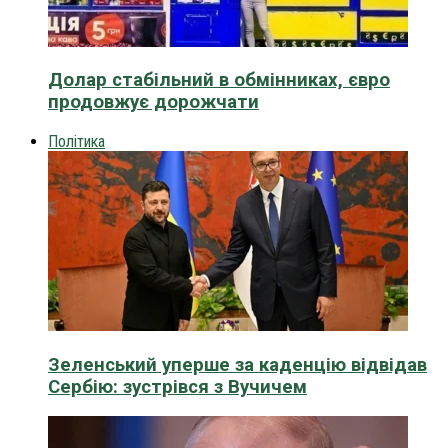
Долар стабільний в обмінниках, євро
продовжує дорожчати
Політика
Зеленський уперше за каденцію відвідав
Сербію: зустрівся з Вучичем