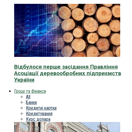
Відбулося перше засідання Правління
Асоціації деревообробних підприємств
України
Гроші та Фінанси
All
Банки
Кредитні картки
Кредитування
Курс долара