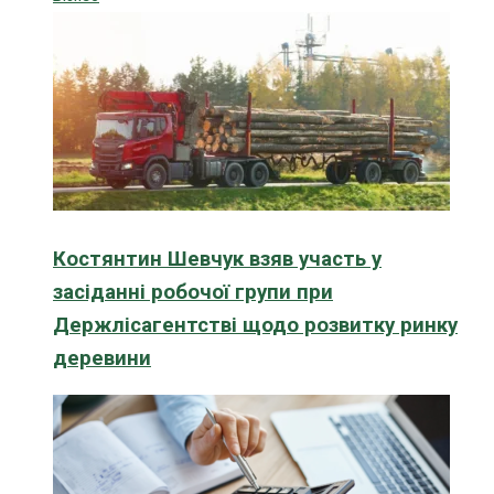
Костянтин Шевчук взяв участь у
засіданні робочої групи при
Держлісагентстві щодо розвитку ринку
деревини