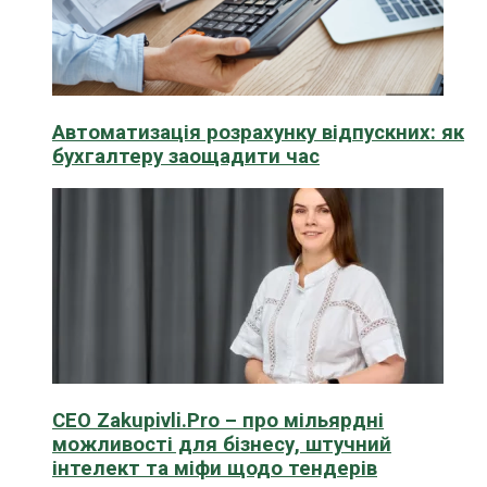
Автоматизація розрахунку відпускних: як
бухгалтеру заощадити час
CEO Zakupivli.Pro – про мільярдні
можливості для бізнесу, штучний
інтелект та міфи щодо тендерів