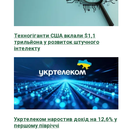
Техногіганти США вклали $1,1
трильйона у розвиток штучного
інтелекту
Укртелеком наростив дохід на 12,6% у
першому півріччі