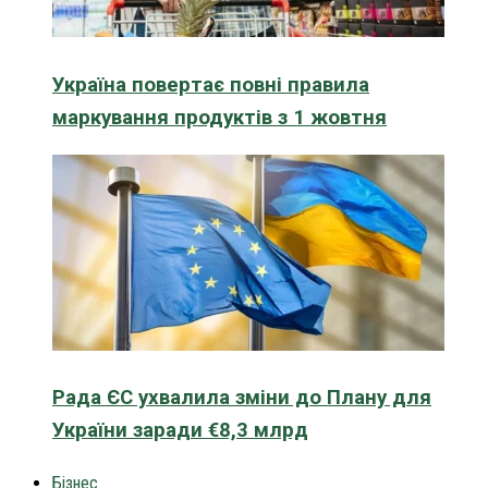
Україна повертає повні правила
маркування продуктів з 1 жовтня
Рада ЄС ухвалила зміни до Плану для
України заради €8,3 млрд
Бізнес