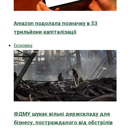
Amazon подолала позначку в $3
трильйони капіталізації
Економіка
ФДМУ шукає вільні держскладу для
бізнесу, постраждалого від обстрілів