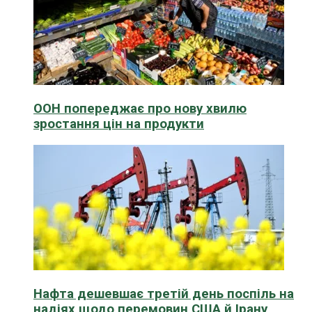
ООН попереджає про нову хвилю
зростання цін на продукти
Нафта дешевшає третій день поспіль на
надіях щодо перемовин США й Ірану