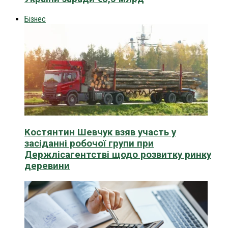
Бізнес
Костянтин Шевчук взяв участь у
засіданні робочої групи при
Держлісагентстві щодо розвитку ринку
деревини