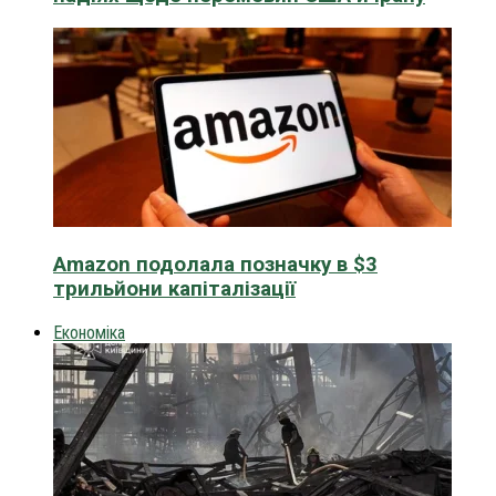
Amazon подолала позначку в $3
трильйони капіталізації
Економіка