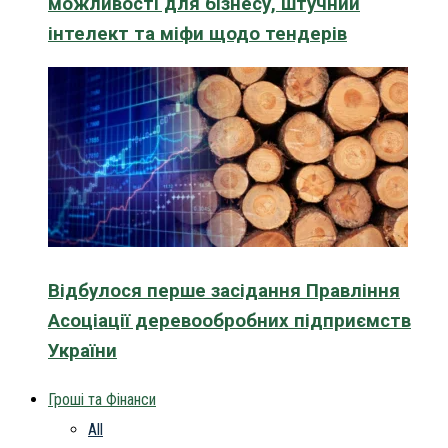
можливості для бізнесу, штучний
інтелект та міфи щодо тендерів
Відбулося перше засідання Правління
Асоціації деревообробних підприємств
України
Гроші та Фінанси
All