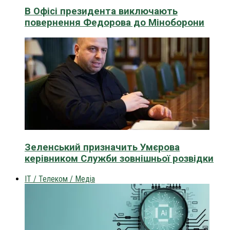
В Офісі президента виключають
повернення Федорова до Міноборони
Зеленський призначить Умєрова
керівником Служби зовнішньої розвідки
IT / Телеком / Медіа