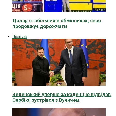
Долар стабільний в обмінниках, євро
продовжує дорожчати
Політика
Зеленський уперше за каденцію відвідав
Сербію: зустрівся з Вучичем