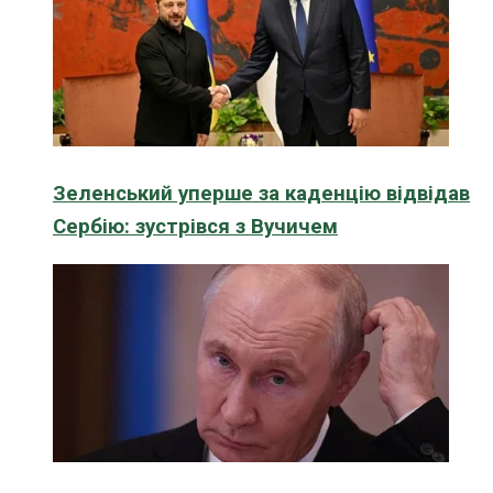
Зеленський уперше за каденцію відвідав
Сербію: зустрівся з Вучичем