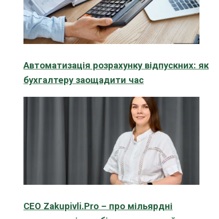
Автоматизація розрахунку відпускних: як
бухгалтеру заощадити час
CEO Zakupivli.Pro – про мільярдні