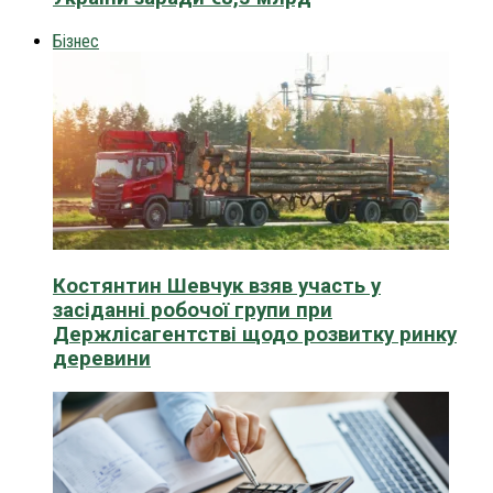
Бізнес
Костянтин Шевчук взяв участь у
засіданні робочої групи при
Держлісагентстві щодо розвитку ринку
деревини