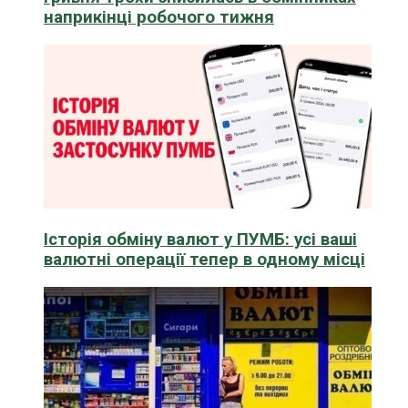
наприкінці робочого тижня
Історія обміну валют у ПУМБ: усі ваші
валютні операції тепер в одному місці