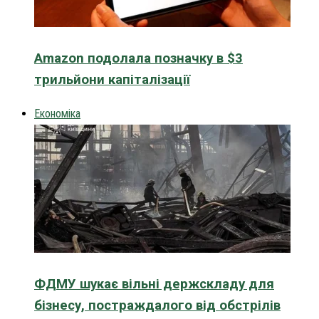
Amazon подолала позначку в $3
трильйони капіталізації
Економіка
ФДМУ шукає вільні держскладу для
бізнесу, постраждалого від обстрілів