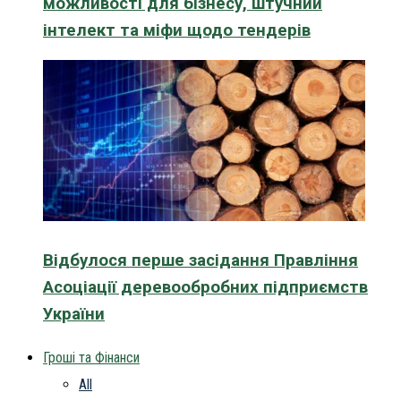
можливості для бізнесу, штучний
інтелект та міфи щодо тендерів
Відбулося перше засідання Правління
Асоціації деревообробних підприємств
України
Гроші та Фінанси
All