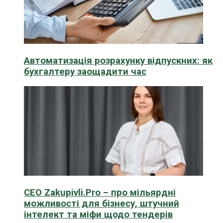
Автоматизація розрахунку відпускних: як
бухгалтеру заощадити час
CEO Zakupivli.Pro – про мільярдні
можливості для бізнесу, штучний
інтелект та міфи щодо тендерів