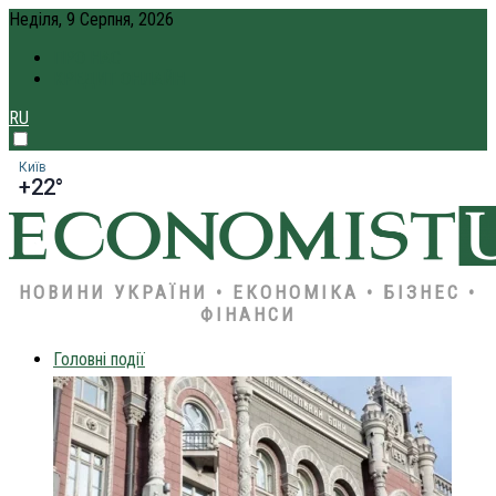
Неділя, 9 Серпня, 2026
ПРО НАС
КРЕДИТ ОНЛАЙН
RU
Київ
+22°
НОВИНИ УКРАЇНИ • ЕКОНОМІКА • БІЗНЕС •
ФІНАНСИ
Головні події