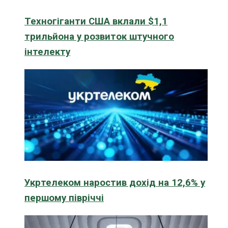
Техногіганти США вклали $1,1
трильйона у розвиток штучного
інтелекту
Укртелеком наростив дохід на 12,6% у
першому півріччі