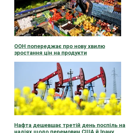
ООН попереджає про нову хвилю
зростання цін на продукти
Нафта дешевшає третій день поспіль на
надіях щодо перемовин США й Ірану