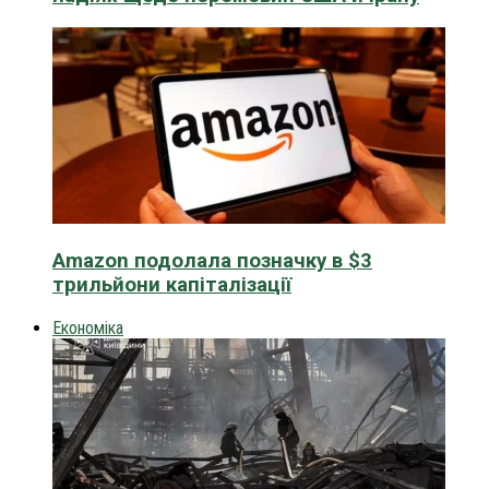
Amazon подолала позначку в $3
трильйони капіталізації
Економіка