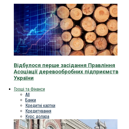
Відбулося перше засідання Правління
Асоціації деревообробних підприємств
України
Гроші та Фінанси
All
Банки
Кредитні картки
Кредитування
Курс долара