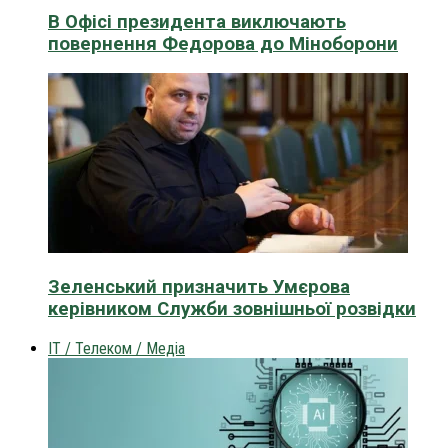
В Офісі президента виключають
повернення Федорова до Міноборони
Зеленський призначить Умєрова
керівником Служби зовнішньої розвідки
IT / Телеком / Медіа