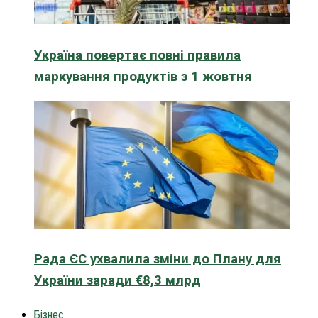
Україна повертає повні правила
маркування продуктів з 1 жовтня
Рада ЄС ухвалила зміни до Плану для
України заради €8,3 млрд
Бізнес