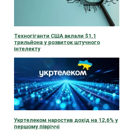
Техногіганти США вклали $1,1
трильйона у розвиток штучного
інтелекту
Укртелеком наростив дохід на 12,6% у
першому півріччі