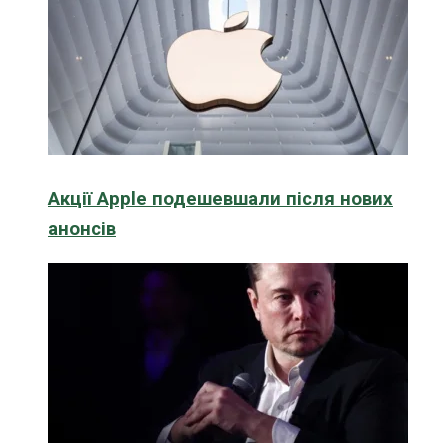
Акції Apple подешевшали після нових
анонсів