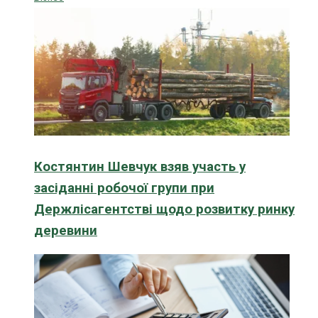
Костянтин Шевчук взяв участь у
засіданні робочої групи при
Держлісагентстві щодо розвитку ринку
деревини