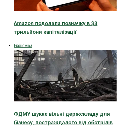
Amazon подолала позначку в $3
трильйони капіталізації
Економіка
ФДМУ шукає вільні держскладу для
бізнесу, постраждалого від обстрілів