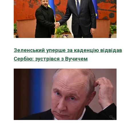
Зеленський уперше за каденцію відвідав
Сербію: зустрівся з Вучичем