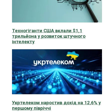
Техногіганти США вклали $1,1
трильйона у розвиток штучного
інтелекту
Укртелеком наростив дохід на 12,6% у
першому півріччі