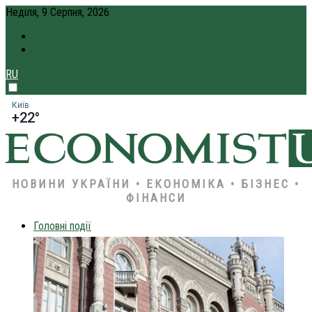
Неділя, 9 Серпня, 2026
ПРО НАС
КРЕДИТ ОНЛАЙН
RU
Київ
+22°
НОВИНИ УКРАЇНИ • ЕКОНОМІКА • БІЗНЕС •
ФІНАНСИ
Головні події