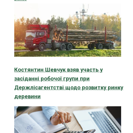
Костянтин Шевчук взяв участь у
засіданні робочої групи при
Держлісагентстві щодо розвитку ринку
деревини