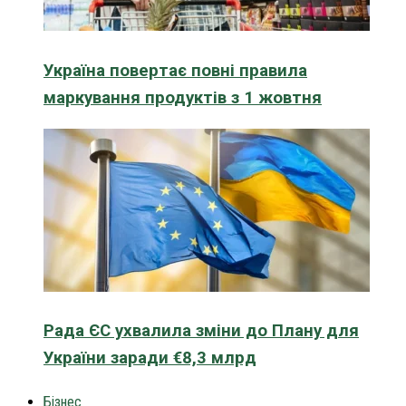
Україна повертає повні правила
маркування продуктів з 1 жовтня
Рада ЄС ухвалила зміни до Плану для
України заради €8,3 млрд
Бізнес