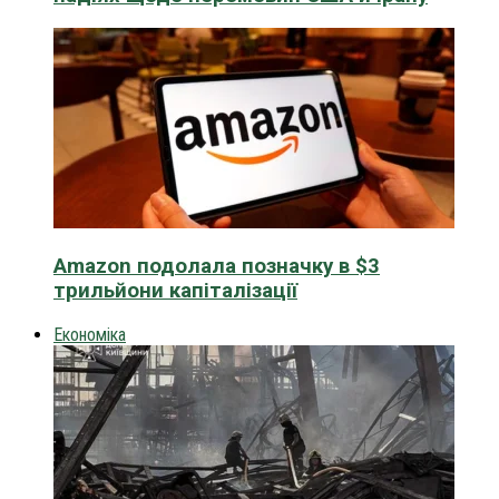
Amazon подолала позначку в $3
трильйони капіталізації
Економіка