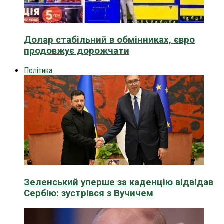
Долар стабільний в обмінниках, євро
продовжує дорожчати
Політика
Зеленський уперше за каденцію відвідав
Сербію: зустрівся з Вучичем