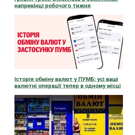
наприкінці робочого тижня
Історія обміну валют у ПУМБ: усі ваші
валютні операції тепер в одному місці