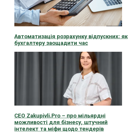
Автоматизація розрахунку відпускних: як
бухгалтеру заощадити час
CEO Zakupivli.Pro – про мільярдні
можливості для бізнесу, штучний
інтелект та міфи щодо тендерів