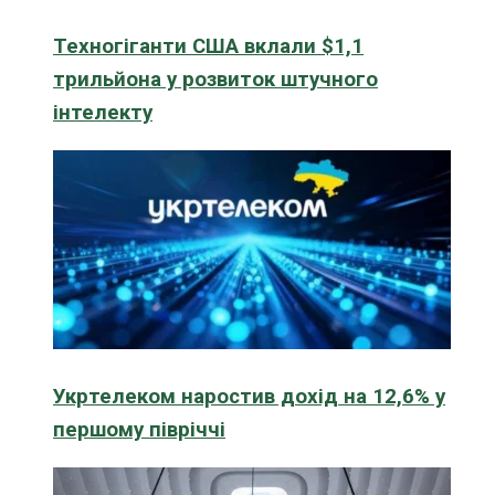
Техногіганти США вклали $1,1
трильйона у розвиток штучного
інтелекту
Укртелеком наростив дохід на 12,6% у
першому півріччі