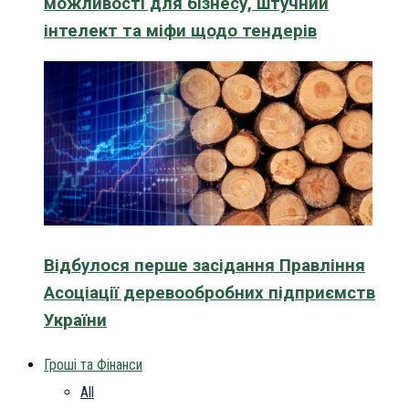
можливості для бізнесу, штучний
інтелект та міфи щодо тендерів
Відбулося перше засідання Правління
Асоціації деревообробних підприємств
України
Гроші та Фінанси
All