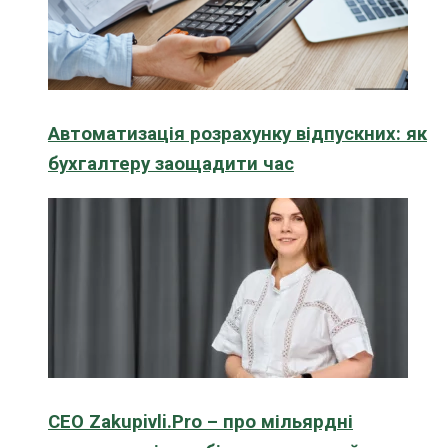
Автоматизація розрахунку відпускних: як
бухгалтеру заощадити час
CEO Zakupivli.Pro – про мільярдні