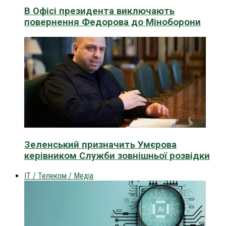
В Офісі президента виключають
повернення Федорова до Міноборони
Зеленський призначить Умєрова
керівником Служби зовнішньої розвідки
IT / Телеком / Медіа