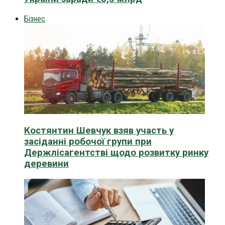
Бізнес
Костянтин Шевчук взяв участь у
засіданні робочої групи при
Держлісагентстві щодо розвитку ринку
деревини