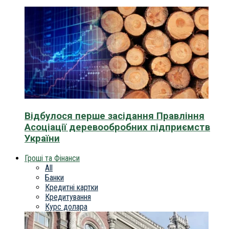
Відбулося перше засідання Правління
Асоціації деревообробних підприємств
України
Гроші та Фінанси
All
Банки
Кредитні картки
Кредитування
Курс долара