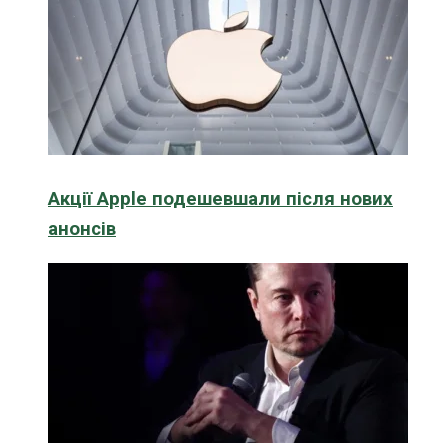
Акції Apple подешевшали після нових
анонсів