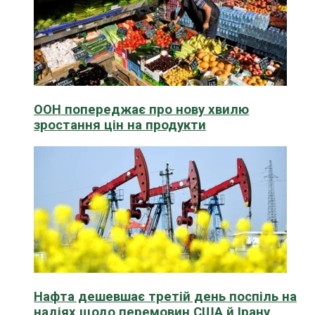
ООН попереджає про нову хвилю
зростання цін на продукти
Нафта дешевшає третій день поспіль на
надіях щодо перемовин США й Ірану