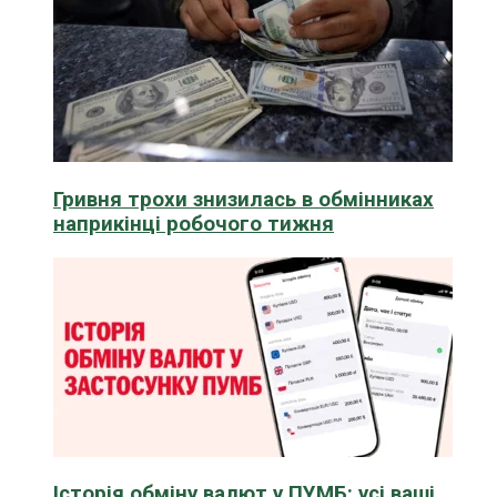
Гривня трохи знизилась в обмінниках
наприкінці робочого тижня
Історія обміну валют у ПУМБ: усі ваші