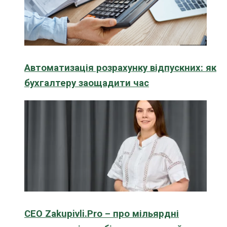
Автоматизація розрахунку відпускних: як
бухгалтеру заощадити час
CEO Zakupivli.Pro – про мільярдні