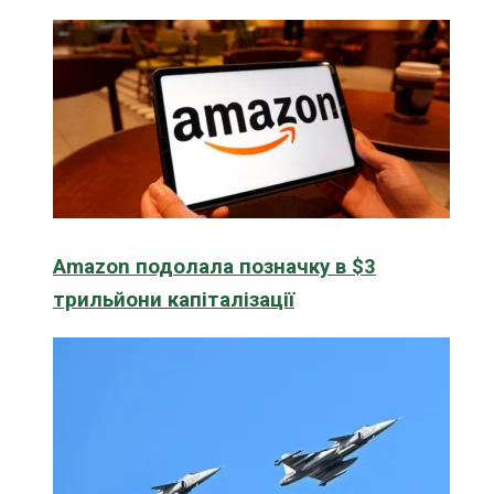
Amazon подолала позначку в $3
трильйони капіталізації