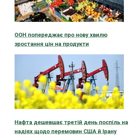
ООН попереджає про нову хвилю
зростання цін на продукти
Нафта дешевшає третій день поспіль на
надіях щодо перемовин США й Ірану