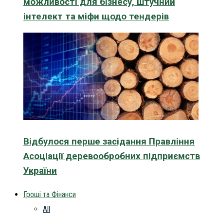
можливості для бізнесу, штучний
інтелект та міфи щодо тендерів
Відбулося перше засідання Правління
Асоціації деревообробних підприємств
України
Гроші та Фінанси
All