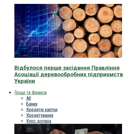
Відбулося перше засідання Правління
Асоціації деревообробних підприємств
України
Гроші та Фінанси
All
Банки
Кредитні картки
Кредитування
Курс долара