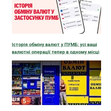
Історія обміну валют у ПУМБ: усі ваші
валютні операції тепер в одному місці