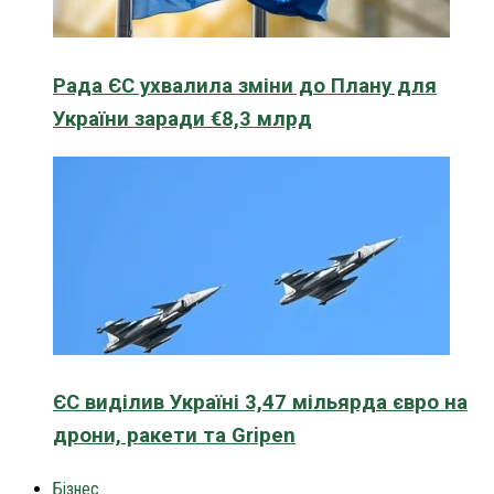
Рада ЄС ухвалила зміни до Плану для
України заради €8,3 млрд
ЄС виділив Україні 3,47 мільярда євро на
дрони, ракети та Gripen
Бізнес