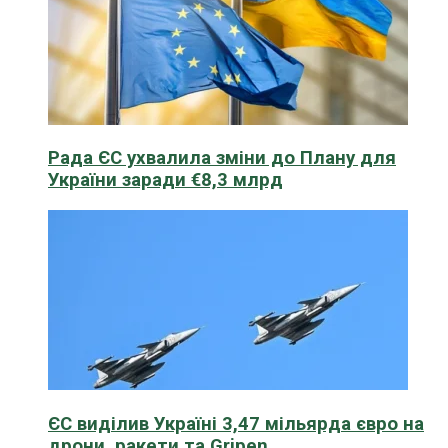
Рада ЄС ухвалила зміни до Плану для
України заради €8,3 млрд
ЄС виділив Україні 3,47 мільярда євро на
дрони, ракети та Gripen