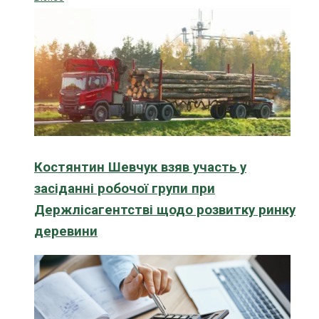
Костянтин Шевчук взяв участь у
засіданні робочої групи при
Держлісагентстві щодо розвитку ринку
деревини