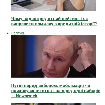
Чому падає кредитний рейтинг і як
виправити помилку в кредитній історії?
Політика
Путін перед вибором: мобілізація чи
приховування втрат напередодні виборів
— Newsweek