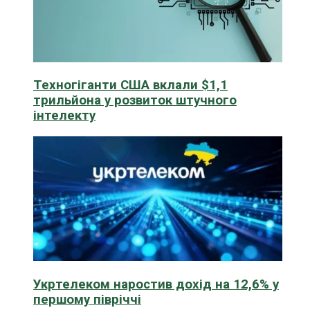
Техногіганти США вклали $1,1
трильйона у розвиток штучного
інтелекту
Укртелеком наростив дохід на 12,6% у
першому півріччі