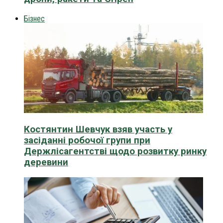
Бізнес
Костянтин Шевчук взяв участь у
засіданні робочої групи при
Держлісагентстві щодо розвитку ринку
деревини