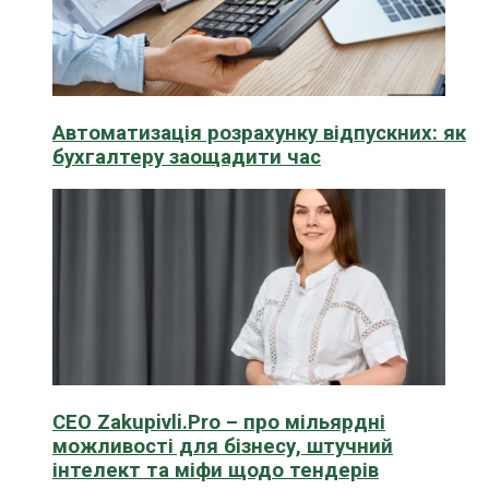
Автоматизація розрахунку відпускних: як
бухгалтеру заощадити час
CEO Zakupivli.Pro – про мільярдні
можливості для бізнесу, штучний
інтелект та міфи щодо тендерів