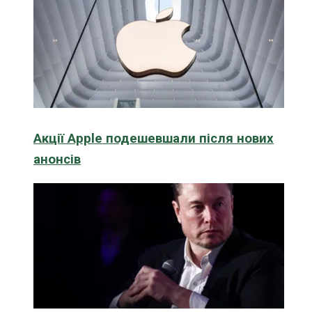
Акції Apple подешевшали після нових
анонсів