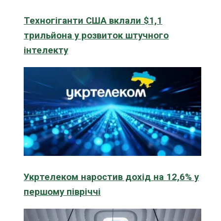
Техногіганти США вклали $1,1
трильйона у розвиток штучного
інтелекту
Укртелеком наростив дохід на 12,6% у
першому півріччі