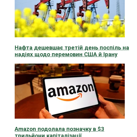
Нафта дешевшає третій день поспіль на
надіях щодо перемовин США й Ірану
Amazon подолала позначку в $3
трильйони капіталізації