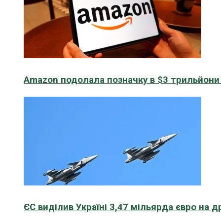
Amazon подолала позначку в $3 трильйони к
ЄС виділив Україні 3,47 мільярда євро на д