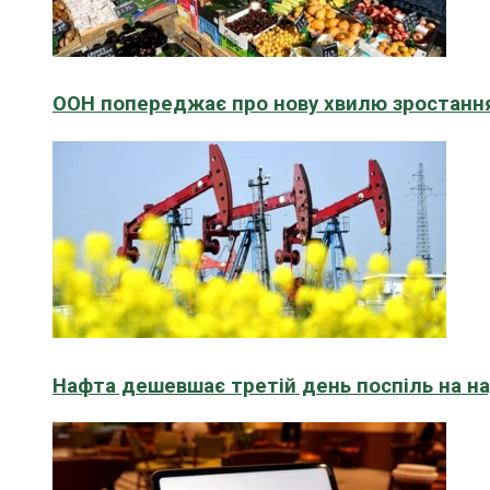
ООН попереджає про нову хвилю зростання
Нафта дешевшає третій день поспіль на н