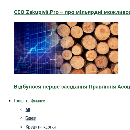
CEO Zakupivli.Pro – про мільярдні можливо
Відбулося перше засідання Правління Асоц
Гроші та Фінанси
All
Банки
Кредитні картки