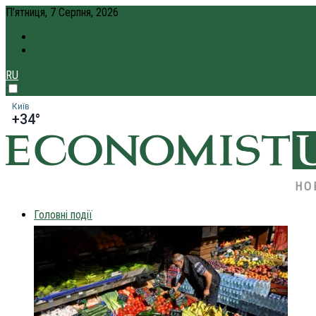
П’ятниця, 7 Серпня, 2026
ПРО НАС
КРЕДИТ ОНЛАЙН
RU
Київ
+34°
НО
Головні події