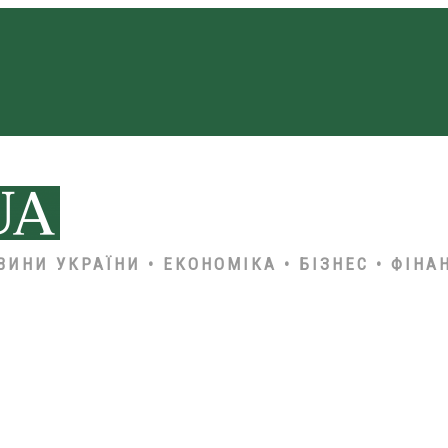
ВИНИ УКРАЇНИ • ЕКОНОМІКА • БІЗНЕС • ФІНА