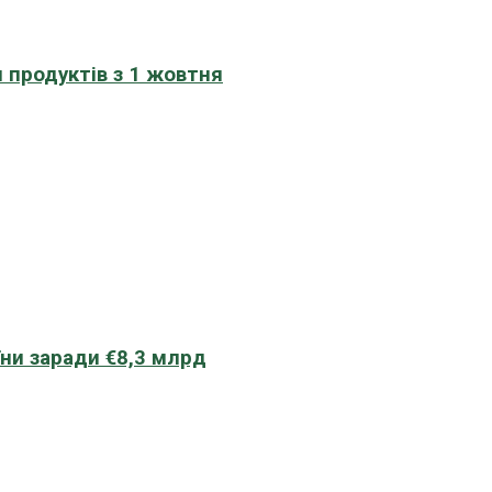
 продуктів з 1 жовтня
їни заради €8,3 млрд