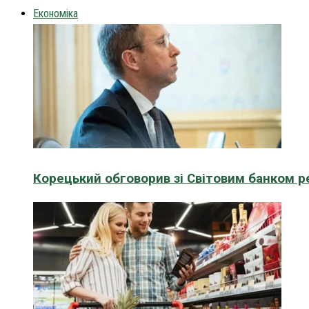
Економіка
Корецький обговорив зі Світовим банком р