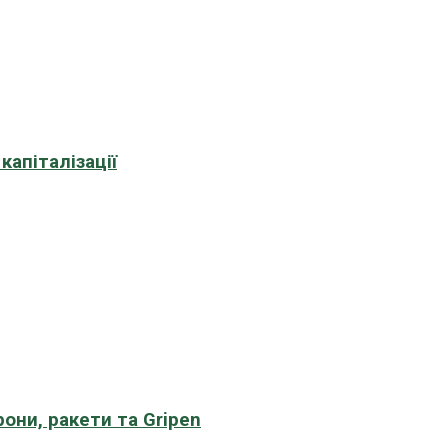
апіталізації
рони, ракети та Gripen