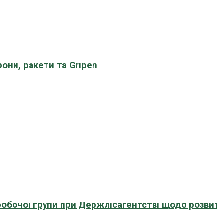
рони, ракети та Gripen
 робочої групи при Держлісагентстві щодо розви