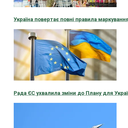
Україна повертає повні правила маркування
Рада ЄС ухвалила зміни до Плану для Укра