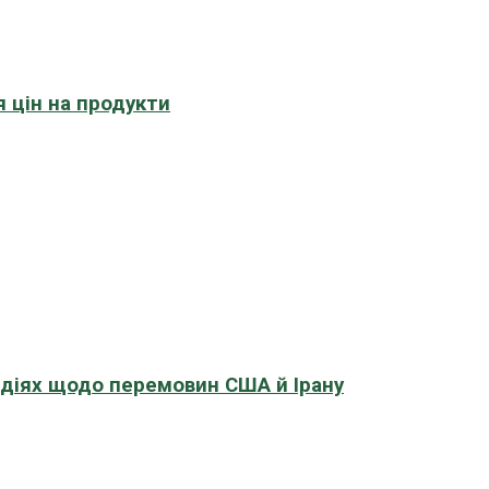
 цін на продукти
адіях щодо перемовин США й Ірану