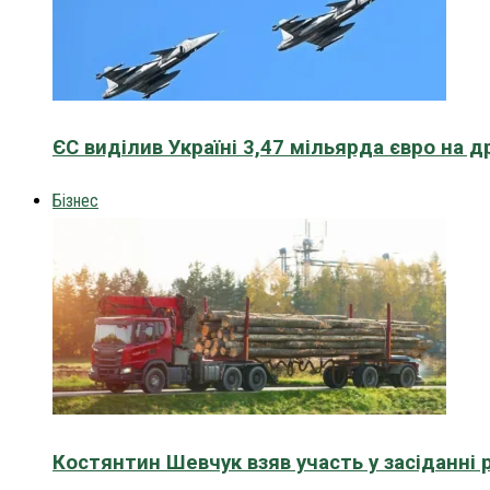
ЄС виділив Україні 3,47 мільярда євро на д
Бізнес
Костянтин Шевчук взяв участь у засіданні