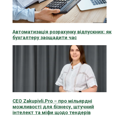
Автоматизація розрахунку відпускних: як
бухгалтеру заощадити час
CEO Zakupivli.Pro – про мільярдні
можливості для бізнесу, штучний
інтелект та міфи щодо тендерів