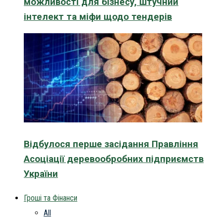
можливості для бізнесу, штучний
інтелект та міфи щодо тендерів
Відбулося перше засідання Правління
Асоціації деревообробних підприємств
України
Гроші та Фінанси
All