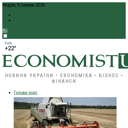
Неділя, 9 Серпня, 2026
ПРО НАС
КРЕДИТ ОНЛАЙН
RU
Київ
+22°
НОВИНИ УКРАЇНИ • ЕКОНОМІКА • БІЗНЕС •
ФІНАНСИ
Головні події