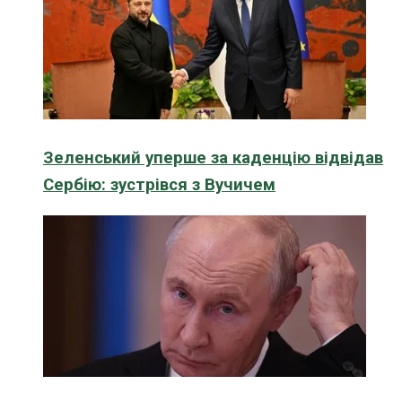
Зеленський уперше за каденцію відвідав
Сербію: зустрівся з Вучичем