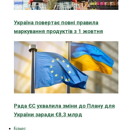
Україна повертає повні правила
маркування продуктів з 1 жовтня
Рада ЄС ухвалила зміни до Плану для
України заради €8,3 млрд
Бізнес