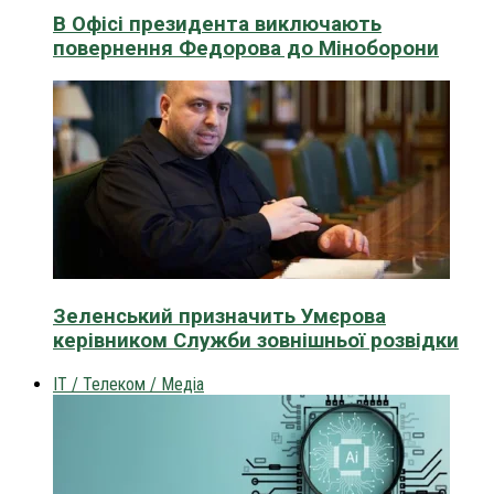
В Офісі президента виключають
повернення Федорова до Міноборони
Зеленський призначить Умєрова
керівником Служби зовнішньої розвідки
IT / Телеком / Медіа