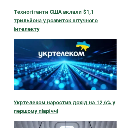
Техногіганти США вклали $1,1
трильйона у розвиток штучного
інтелекту
Укртелеком наростив дохід на 12,6% у
першому півріччі