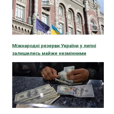
Міжнародні резерви України у липні
залишились майже незмінними