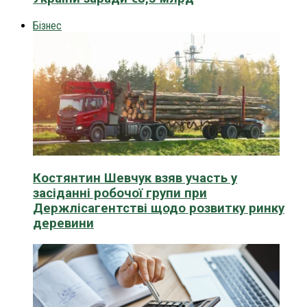
Бізнес
Костянтин Шевчук взяв участь у
засіданні робочої групи при
Держлісагентстві щодо розвитку ринку
деревини