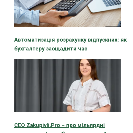
Автоматизація розрахунку відпускних: як
бухгалтеру заощадити час
CEO Zakupivli.Pro – про мільярдні