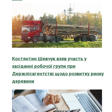
Костянтин Шевчук взяв участь у
засіданні робочої групи при
Держлісагентстві щодо розвитку ринку
деревини