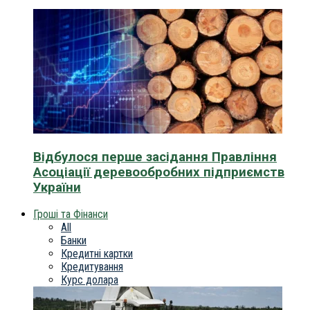
Відбулося перше засідання Правління
Асоціації деревообробних підприємств
України
Гроші та Фінанси
All
Банки
Кредитні картки
Кредитування
Курс долара