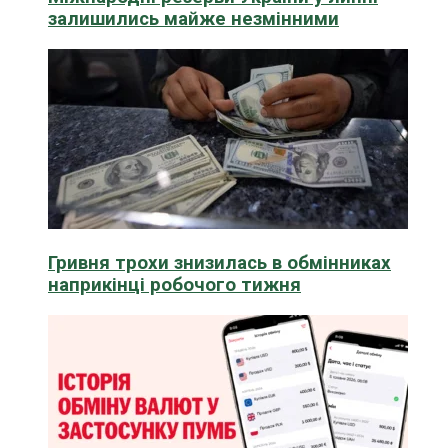
залишились майже незмінними
Гривня трохи знизилась в обмінниках
наприкінці робочого тижня