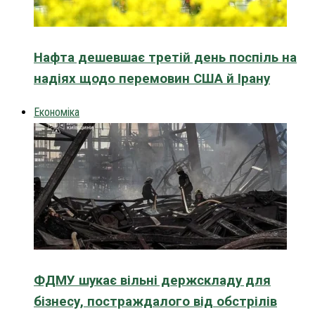
Нафта дешевшає третій день поспіль на
надіях щодо перемовин США й Ірану
Економіка
ФДМУ шукає вільні держскладу для
бізнесу, постраждалого від обстрілів