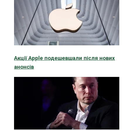
Акції Apple подешевшали після нових
анонсів