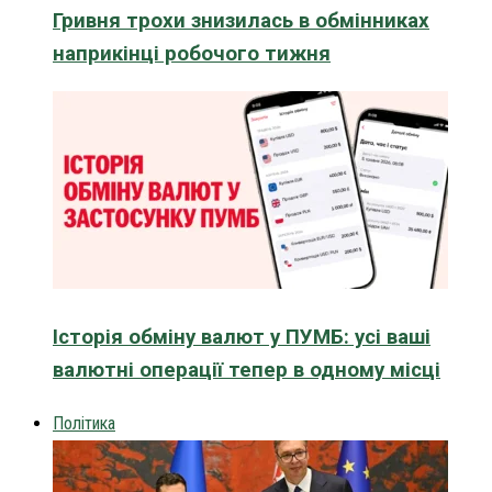
Гривня трохи знизилась в обмінниках
наприкінці робочого тижня
Історія обміну валют у ПУМБ: усі ваші
валютні операції тепер в одному місці
Політика