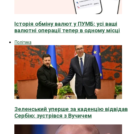
Історія обміну валют у ПУМБ: усі ваші
валютні операції тепер в одному місці
Політика
Зеленський уперше за каденцію відвідав
Сербію: зустрівся з Вучичем