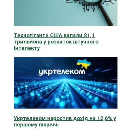
Техногіганти США вклали $1,1
трильйона у розвиток штучного
інтелекту
Укртелеком наростив дохід на 12,6% у
першому півріччі