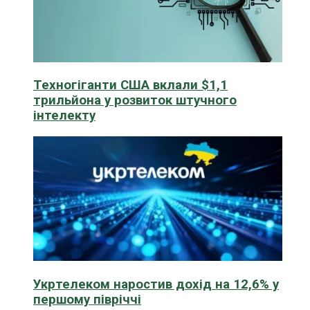
Техногіганти США вклали $1,1
трильйона у розвиток штучного
інтелекту
Укртелеком наростив дохід на 12,6% у
першому півріччі