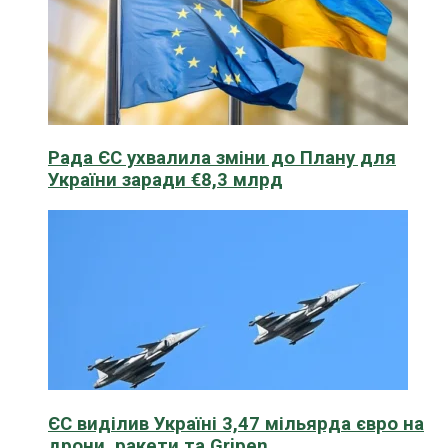
Рада ЄС ухвалила зміни до Плану для
України заради €8,3 млрд
ЄС виділив Україні 3,47 мільярда євро на
дрони, ракети та Gripen