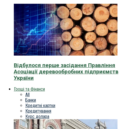
Відбулося перше засідання Правління
Асоціації деревообробних підприємств
України
Гроші та Фінанси
All
Банки
Кредитні картки
Кредитування
Курс долара