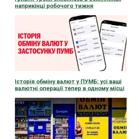
наприкінці робочого тижня
Історія обміну валют у ПУМБ: усі ваші
валютні операції тепер в одному місці