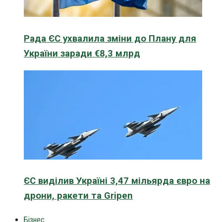
Рада ЄС ухвалила зміни до Плану для
України заради €8,3 млрд
ЄС виділив Україні 3,47 мільярда євро на
дрони, ракети та Gripen
Бізнес