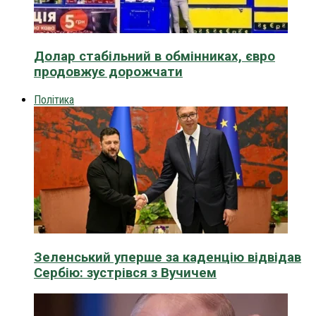
Долар стабільний в обмінниках, євро
продовжує дорожчати
Політика
Зеленський уперше за каденцію відвідав
Сербію: зустрівся з Вучичем