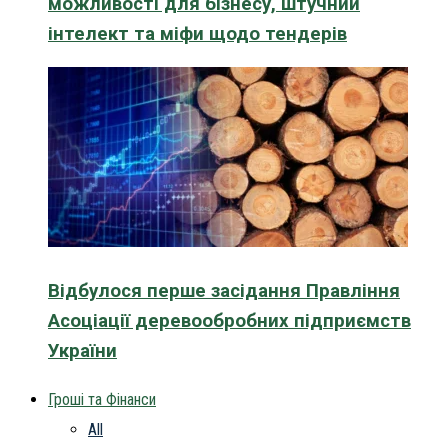
можливості для бізнесу, штучний
інтелект та міфи щодо тендерів
Відбулося перше засідання Правління
Асоціації деревообробних підприємств
України
Гроші та Фінанси
All