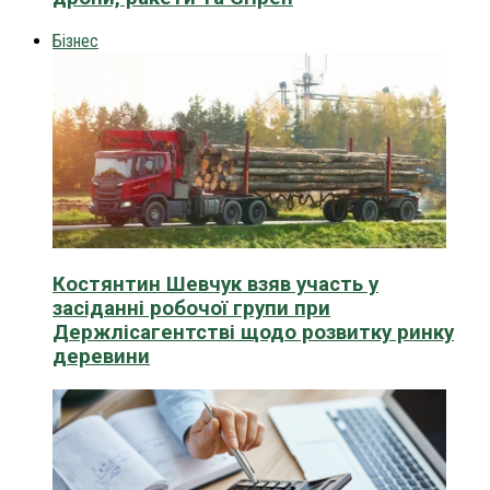
Бізнес
Костянтин Шевчук взяв участь у
засіданні робочої групи при
Держлісагентстві щодо розвитку ринку
деревини