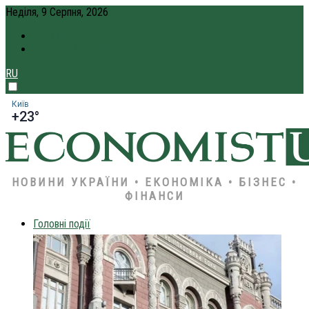
Неділя, 9 Серпня, 2026
ПРО НАС
КРЕДИТ ОНЛАЙН
RU
Київ
+23°
НОВИНИ УКРАЇНИ • ЕКОНОМІКА • БІЗНЕС •
ФІНАНСИ
Головні події