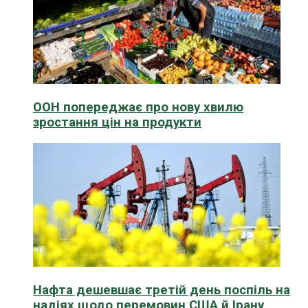
ООН попереджає про нову хвилю
зростання цін на продукти
Нафта дешевшає третій день поспіль на
надіях щодо перемовин США й Ірану