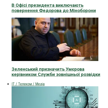
В Офісі президента виключають
повернення Федорова до Міноборони
Зеленський призначить Умєрова
керівником Служби зовнішньої розвідки
IT / Телеком / Медіа