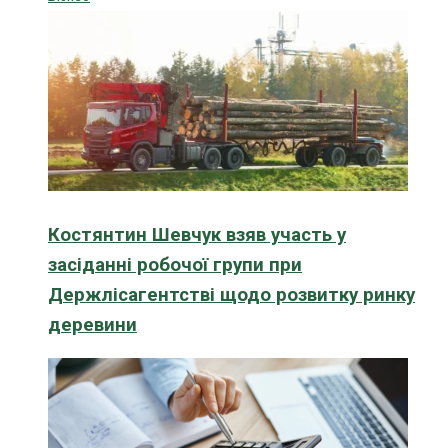
Костянтин Шевчук взяв участь у
засіданні робочої групи при
Держлісагентстві щодо розвитку ринку
деревини