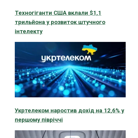
Техногіганти США вклали $1,1
трильйона у розвиток штучного
інтелекту
Укртелеком наростив дохід на 12,6% у
першому півріччі