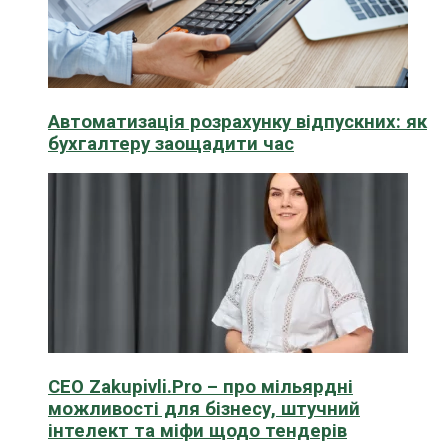
Автоматизація розрахунку відпускних: як
бухгалтеру заощадити час
CEO Zakupivli.Pro – про мільярдні
можливості для бізнесу, штучний
інтелект та міфи щодо тендерів