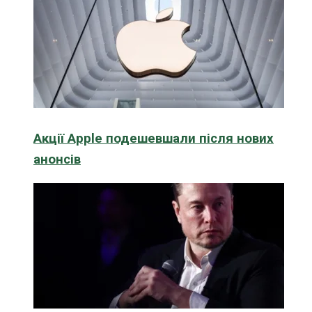
Акції Apple подешевшали після нових
анонсів