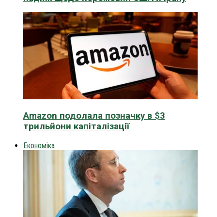
Amazon подолала позначку в $3
трильйони капіталізації
Економіка