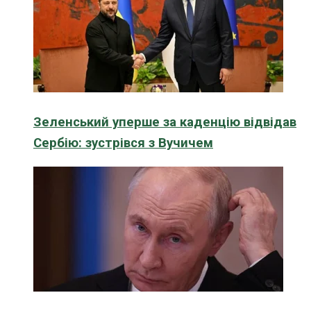
Зеленський уперше за каденцію відвідав
Сербію: зустрівся з Вучичем