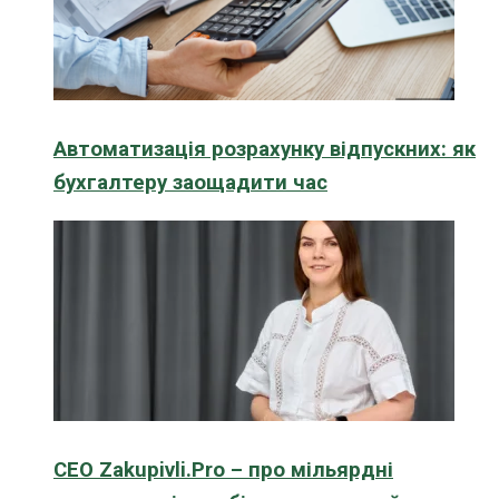
Автоматизація розрахунку відпускних: як
бухгалтеру заощадити час
CEO Zakupivli.Pro – про мільярдні