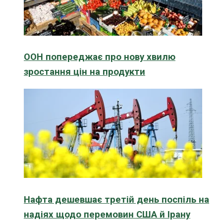
ООН попереджає про нову хвилю
зростання цін на продукти
Нафта дешевшає третій день поспіль на
надіях щодо перемовин США й Ірану