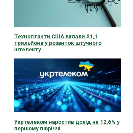
Техногіганти США вклали $1,1
трильйона у розвиток штучного
інтелекту
Укртелеком наростив дохід на 12,6% у
першому півріччі