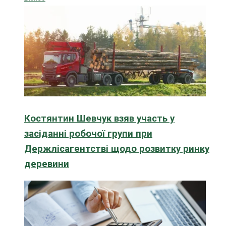
Костянтин Шевчук взяв участь у
засіданні робочої групи при
Держлісагентстві щодо розвитку ринку
деревини