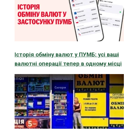
Історія обміну валют у ПУМБ: усі ваші
валютні операції тепер в одному місці