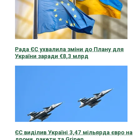
Рада ЄС ухвалила зміни до Плану для
України заради €8,3 млрд
ЄС виділив Україні 3,47 мільярда євро на
дрони, ракети та Gripen