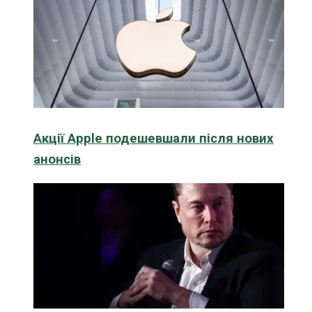
Акції Apple подешевшали після нових
анонсів