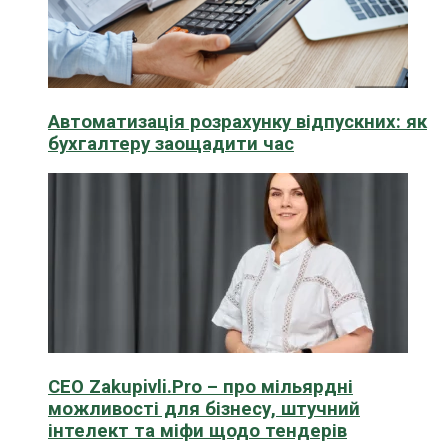
Автоматизація розрахунку відпускних: як
бухгалтеру заощадити час
CEO Zakupivli.Pro – про мільярдні
можливості для бізнесу, штучний
інтелект та міфи щодо тендерів