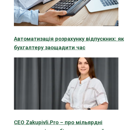
Автоматизація розрахунку відпускних: як
бухгалтеру заощадити час
CEO Zakupivli.Pro – про мільярдні