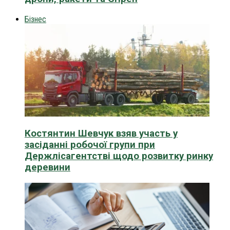
Бізнес
Костянтин Шевчук взяв участь у
засіданні робочої групи при
Держлісагентстві щодо розвитку ринку
деревини