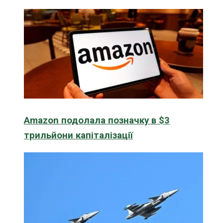
Amazon подолала позначку в $3
трильйони капіталізації