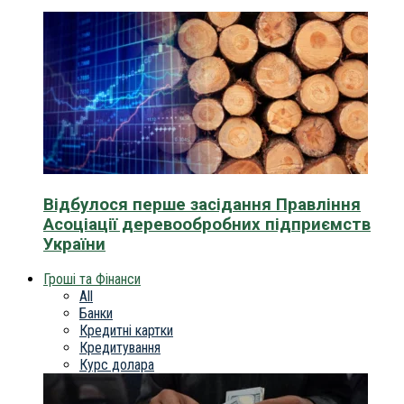
Відбулося перше засідання Правління
Асоціації деревообробних підприємств
України
Гроші та Фінанси
All
Банки
Кредитні картки
Кредитування
Курс долара