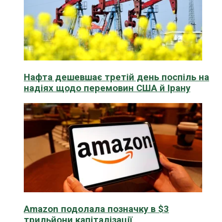
Нафта дешевшає третій день поспіль на
надіях щодо перемовин США й Ірану
Amazon подолала позначку в $3
трильйони капіталізації