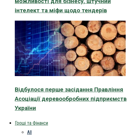
можливості для бізнесу, штучний
інтелект та міфи щодо тендерів
Відбулося перше засідання Правління
Асоціації деревообробних підприємств
України
Гроші та Фінанси
All