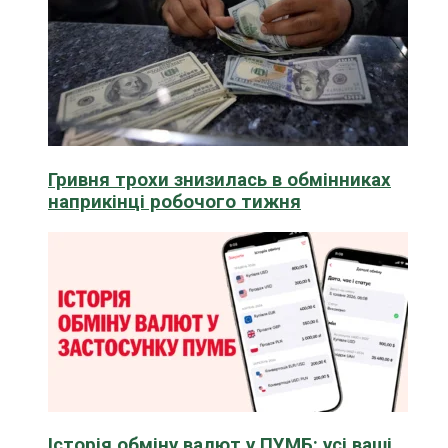
Гривня трохи знизилась в обмінниках
наприкінці робочого тижня
Історія обміну валют у ПУМБ: усі ваші