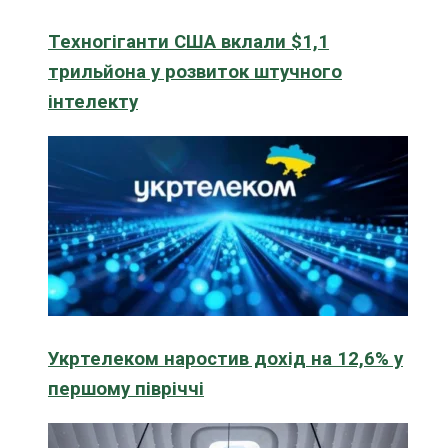
Техногіганти США вклали $1,1
трильйона у розвиток штучного
інтелекту
Укртелеком наростив дохід на 12,6% у
першому півріччі