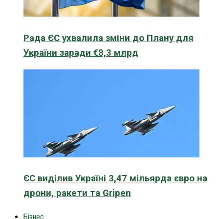
Рада ЄС ухвалила зміни до Плану для
України заради €8,3 млрд
ЄС виділив Україні 3,47 мільярда євро на
дрони, ракети та Gripen
Бізнес