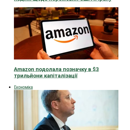
Amazon подолала позначку в $3
трильйони капіталізації
Економіка