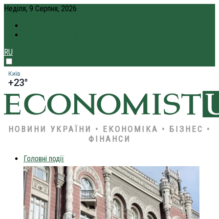
Неділя, 9 Серпня, 2026
ПРО НАС
КРЕДИТ ОНЛАЙН
RU
Київ
+23°
НОВИНИ УКРАЇНИ • ЕКОНОМІКА • БІЗНЕС •
ФІНАНСИ
Головні події