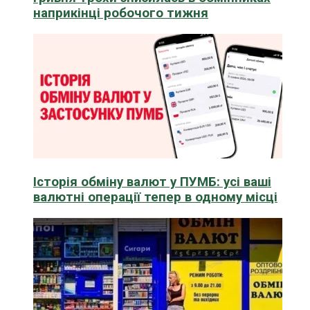
наприкінці робочого тижня
Історія обміну валют у ПУМБ: усі ваші
валютні операції тепер в одному місці