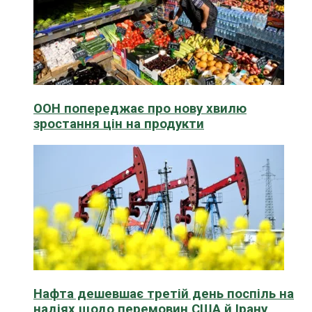
ООН попереджає про нову хвилю
зростання цін на продукти
Нафта дешевшає третій день поспіль на
надіях щодо перемовин США й Ірану