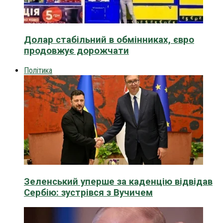
Долар стабільний в обмінниках, євро
продовжує дорожчати
Політика
Зеленський уперше за каденцію відвідав
Сербію: зустрівся з Вучичем