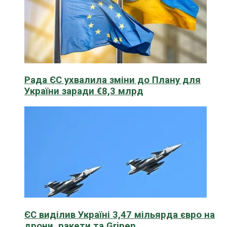
Рада ЄС ухвалила зміни до Плану для
України заради €8,3 млрд
ЄС виділив Україні 3,47 мільярда євро на
дрони, ракети та Gripen