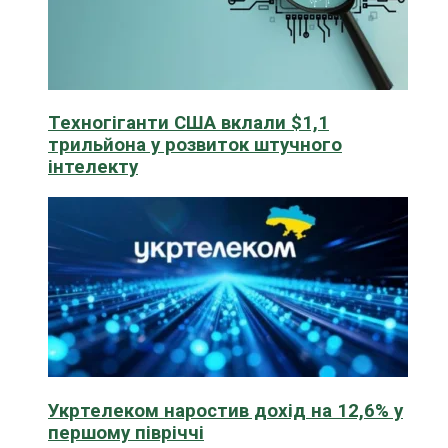
Техногіганти США вклали $1,1
трильйона у розвиток штучного
інтелекту
Укртелеком наростив дохід на 12,6% у
першому півріччі