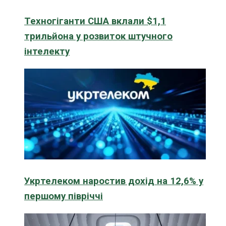
Техногіганти США вклали $1,1
трильйона у розвиток штучного
інтелекту
Укртелеком наростив дохід на 12,6% у
першому півріччі