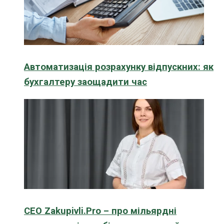
Автоматизація розрахунку відпускних: як
бухгалтеру заощадити час
CEO Zakupivli.Pro – про мільярдні