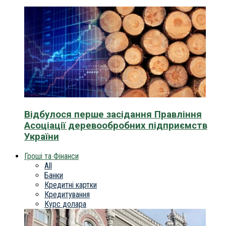
Відбулося перше засідання Правління
Асоціації деревообробних підприємств
України
Гроші та Фінанси
All
Банки
Кредитні картки
Кредитування
Курс долара