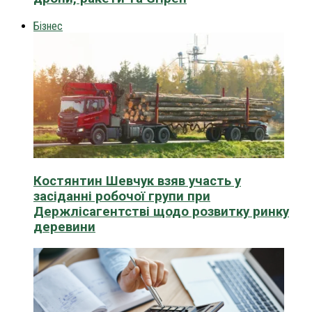
Бізнес
Костянтин Шевчук взяв участь у
засіданні робочої групи при
Держлісагентстві щодо розвитку ринку
деревини