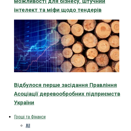
можливості для бізнесу, штучний
інтелект та міфи щодо тендерів
Відбулося перше засідання Правління
Асоціації деревообробних підприємств
України
Гроші та Фінанси
All