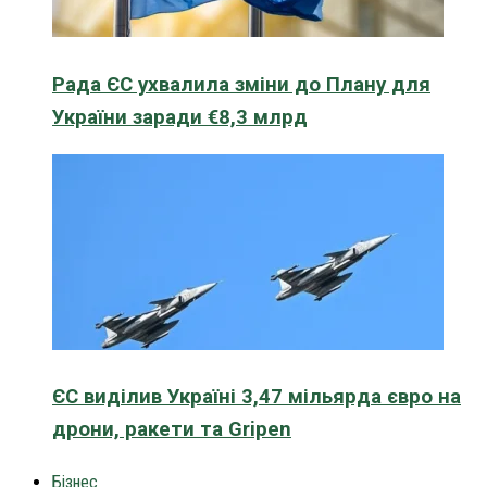
Рада ЄС ухвалила зміни до Плану для
України заради €8,3 млрд
ЄС виділив Україні 3,47 мільярда євро на
дрони, ракети та Gripen
Бізнес