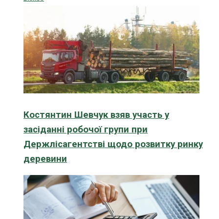
Костянтин Шевчук взяв участь у
засіданні робочої групи при
Держлісагентстві щодо розвитку ринку
деревини