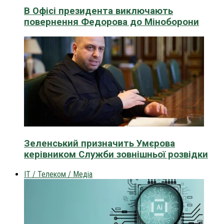
В Офісі президента виключають
повернення Федорова до Міноборони
Зеленський призначить Умєрова
керівником Служби зовнішньої розвідки
IT / Телеком / Медіа