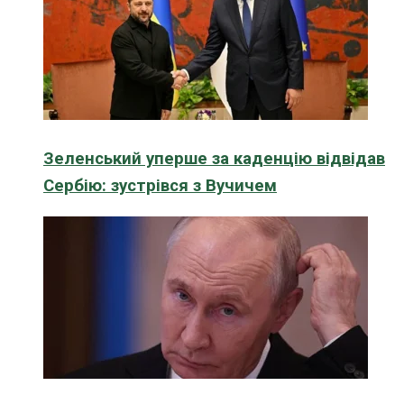
Зеленський уперше за каденцію відвідав
Сербію: зустрівся з Вучичем