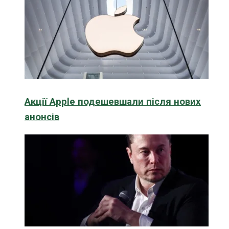
Акції Apple подешевшали після нових
анонсів