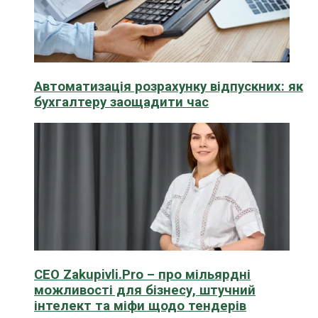
Автоматизація розрахунку відпускних: як
бухгалтеру заощадити час
CEO Zakupivli.Pro – про мільярдні
можливості для бізнесу, штучний
інтелект та міфи щодо тендерів