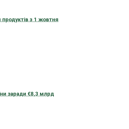
 продуктів з 1 жовтня
їни заради €8,3 млрд