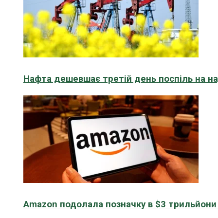
Нафта дешевшає третій день поспіль на н
Amazon подолала позначку в $3 трильйони к