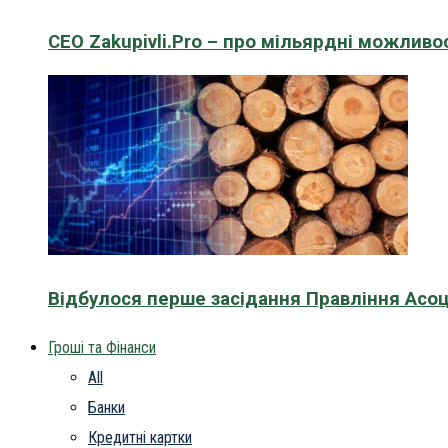
CEO Zakupivli.Pro – про мільярдні можливо
Відбулося перше засідання Правління Асоц
Гроші та Фінанси
All
Банки
Кредитні картки