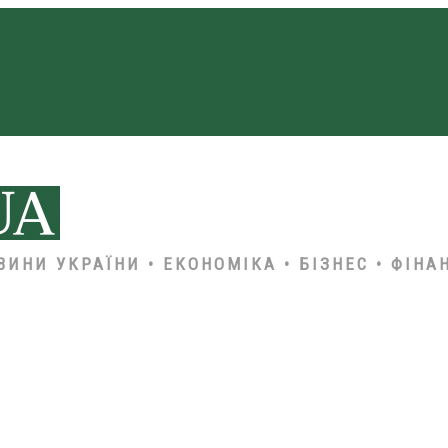
ВИНИ УКРАЇНИ • ЕКОНОМІКА • БІЗНЕС • ФІНА