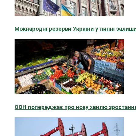
Міжнародні резерви України у липні зали
ООН попереджає про нову хвилю зростання