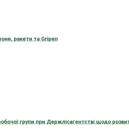
рони, ракети та Gripen
 робочої групи при Держлісагентстві щодо розви