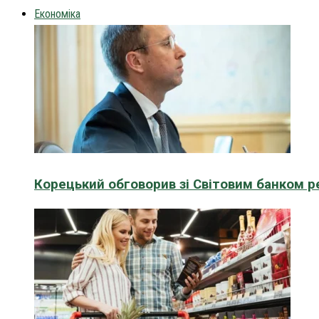
Економіка
Корецький обговорив зі Світовим банком р