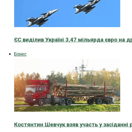
ЄС виділив Україні 3,47 мільярда євро на д
Бізнес
Костянтин Шевчук взяв участь у засіданні