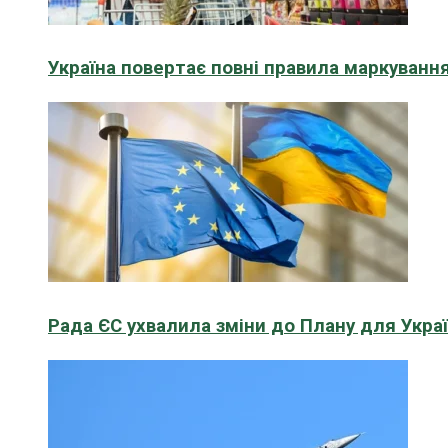
Україна повертає повні правила маркування
Рада ЄС ухвалила зміни до Плану для Укра