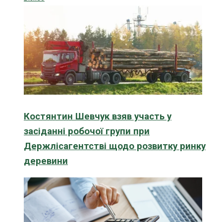
Костянтин Шевчук взяв участь у
засіданні робочої групи при
Держлісагентстві щодо розвитку ринку
деревини