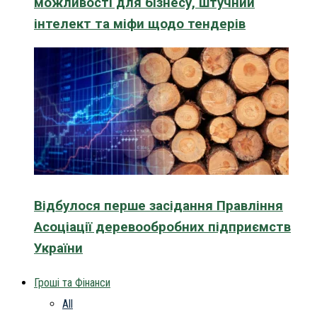
можливості для бізнесу, штучний
інтелект та міфи щодо тендерів
Відбулося перше засідання Правління
Асоціації деревообробних підприємств
України
Гроші та Фінанси
All