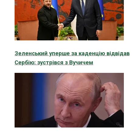
Зеленський уперше за каденцію відвідав
Сербію: зустрівся з Вучичем