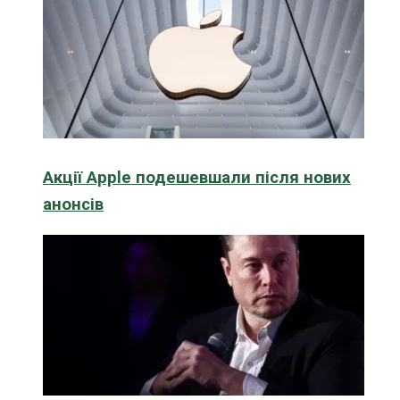
Акції Apple подешевшали після нових
анонсів