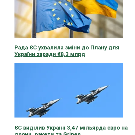
Рада ЄС ухвалила зміни до Плану для
України заради €8,3 млрд
ЄС виділив Україні 3,47 мільярда євро на
дрони, ракети та Gripen