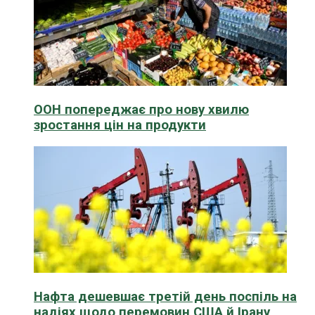
ООН попереджає про нову хвилю
зростання цін на продукти
Нафта дешевшає третій день поспіль на
надіях щодо перемовин США й Ірану