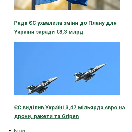
Рада ЄС ухвалила зміни до Плану для
України заради €8,3 млрд
ЄС виділив Україні 3,47 мільярда євро на
дрони, ракети та Gripen
Бізнес