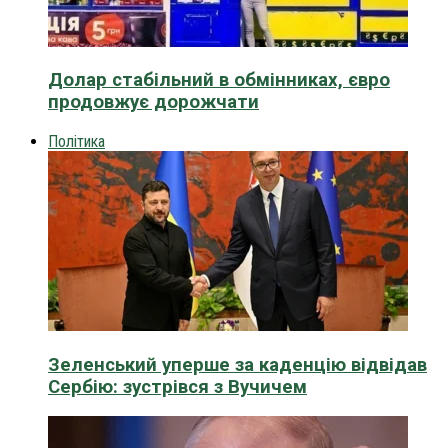
Долар стабільний в обмінниках, євро
продовжує дорожчати
Політика
Зеленський уперше за каденцію відвідав
Сербію: зустрівся з Вучичем