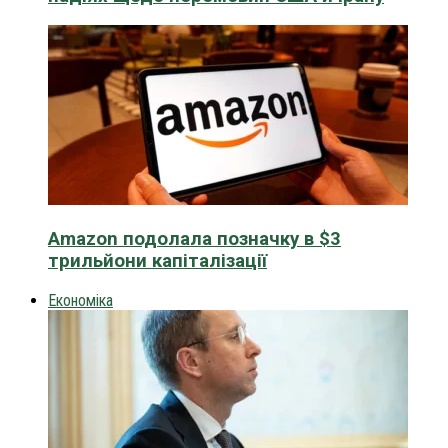
Amazon подолала позначку в $3
трильйони капіталізації
Економіка