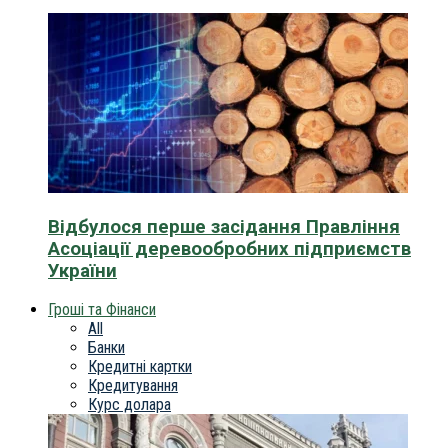
Відбулося перше засідання Правління
Асоціації деревообробних підприємств
України
Гроші та Фінанси
All
Банки
Кредитні картки
Кредитування
Курс долара