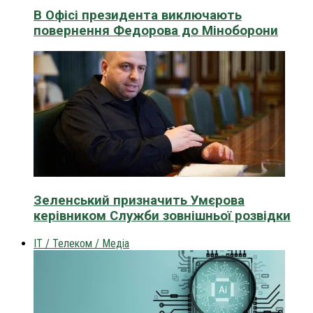
В Офісі президента виключають
повернення Федорова до Міноборони
Зеленський призначить Умєрова
керівником Служби зовнішньої розвідки
IT / Телеком / Медіа