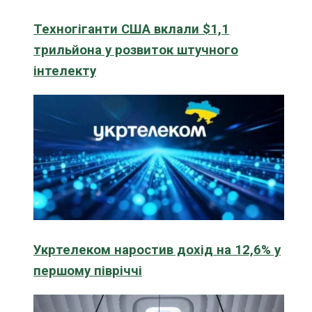
Техногіганти США вклали $1,1
трильйона у розвиток штучного
інтелекту
Укртелеком наростив дохід на 12,6% у
першому півріччі