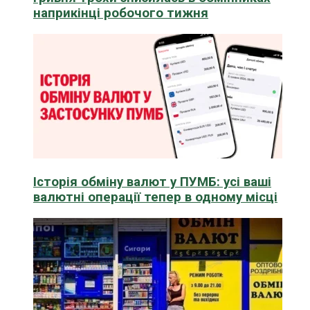
наприкінці робочого тижня
Історія обміну валют у ПУМБ: усі ваші
валютні операції тепер в одному місці