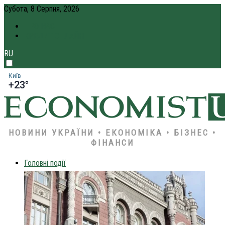
Субота, 8 Серпня, 2026
ПРО НАС
КРЕДИТ ОНЛАЙН
RU
Київ
+23°
НОВИНИ УКРАЇНИ • ЕКОНОМІКА • БІЗНЕС •
ФІНАНСИ
Головні події