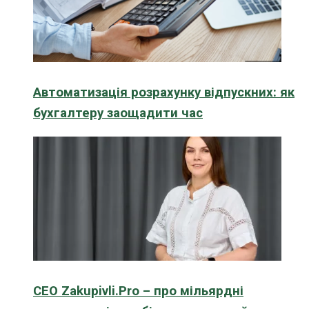
Автоматизація розрахунку відпускних: як
бухгалтеру заощадити час
CEO Zakupivli.Pro – про мільярдні