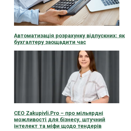
Автоматизація розрахунку відпускних: як
бухгалтеру заощадити час
CEO Zakupivli.Pro – про мільярдні
можливості для бізнесу, штучний
інтелект та міфи щодо тендерів