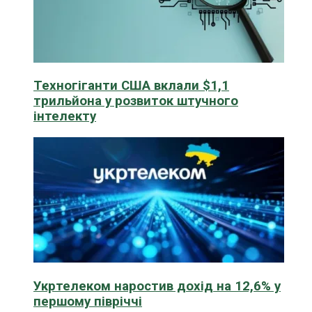
Техногіганти США вклали $1,1
трильйона у розвиток штучного
інтелекту
Укртелеком наростив дохід на 12,6% у
першому півріччі