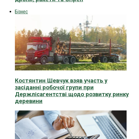
Бізнес
Костянтин Шевчук взяв участь у
засіданні робочої групи при
Держлісагентстві щодо розвитку ринку
деревини