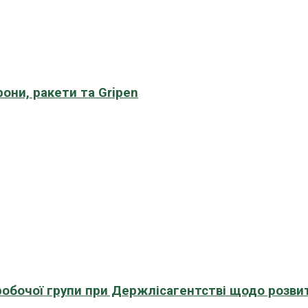
рони, ракети та Gripen
 робочої групи при Держлісагентстві щодо розви