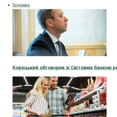
Економіка
Корецький обговорив зі Світовим банком р