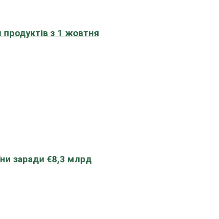
 продуктів з 1 жовтня
їни заради €8,3 млрд