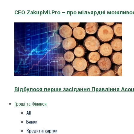
CEO Zakupivli.Pro – про мільярдні можливо
Відбулося перше засідання Правління Асоц
Гроші та Фінанси
All
Банки
Кредитні картки