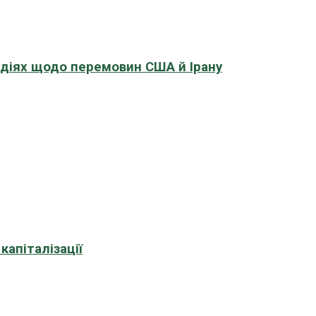
адіях щодо перемовин США й Ірану
апіталізації