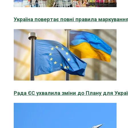
Україна повертає повні правила маркування
Рада ЄС ухвалила зміни до Плану для Укра