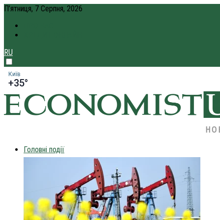
П’ятниця, 7 Серпня, 2026
ПРО НАС
КРЕДИТ ОНЛАЙН
RU
Київ
+35°
НО
Головні події