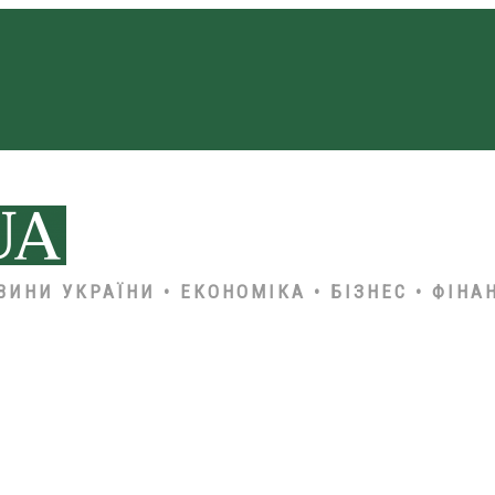
ВИНИ УКРАЇНИ • ЕКОНОМІКА • БІЗНЕС • ФІНА