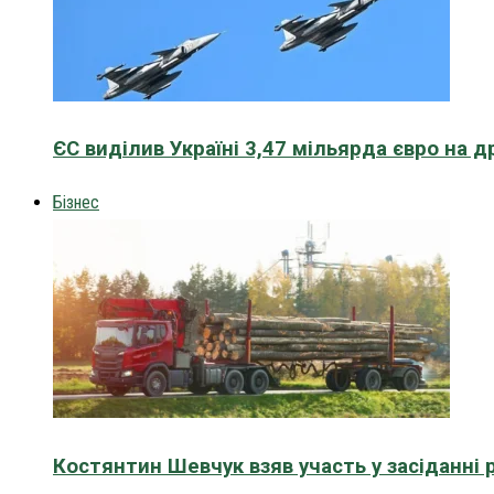
ЄС виділив Україні 3,47 мільярда євро на д
Бізнес
Костянтин Шевчук взяв участь у засіданні