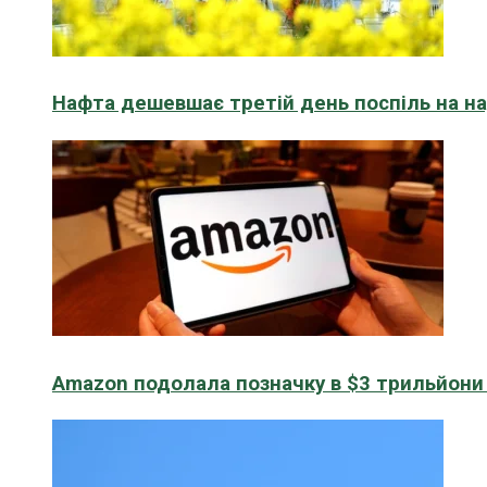
Нафта дешевшає третій день поспіль на н
Amazon подолала позначку в $3 трильйони к