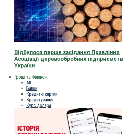
Відбулося перше засідання Правління
Асоціації деревообробних підприємств
України
Гроші та Фінанси
All
Банки
Кредитні картки
Кредитування
Курс долара