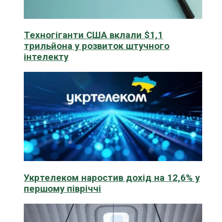
Техногіганти США вклали $1,1
трильйона у розвиток штучного
інтелекту
Укртелеком наростив дохід на 12,6% у
першому півріччі