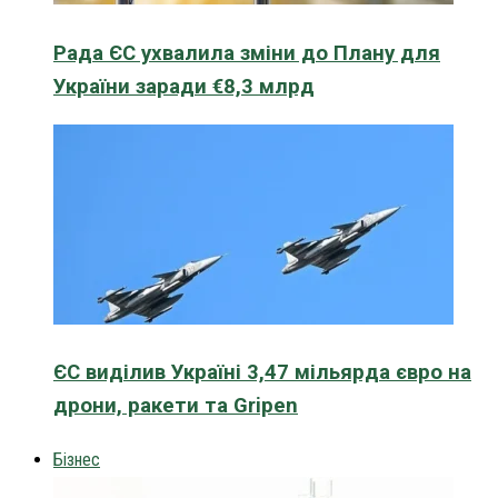
Рада ЄС ухвалила зміни до Плану для
України заради €8,3 млрд
ЄС виділив Україні 3,47 мільярда євро на
дрони, ракети та Gripen
Бізнес