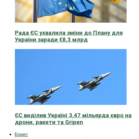
Рада ЄС ухвалила зміни до Плану для
України заради €8,3 млрд
ЄС виділив Україні 3,47 мільярда євро на
дрони, ракети та Gripen
Бізнес