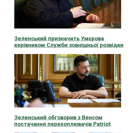
Зеленський призначить Умєрова
керівником Служби зовнішньої розвідки
Зеленський обговорив з Венсом
постачання перехоплювачів Patriot