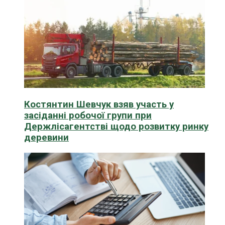
Костянтин Шевчук взяв участь у
засіданні робочої групи при
Держлісагентстві щодо розвитку ринку
деревини