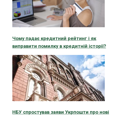
Чому падає кредитний рейтинг і як
виправити помилку в кредитній історії?
НБУ спростував заяви Укрпошти про нові