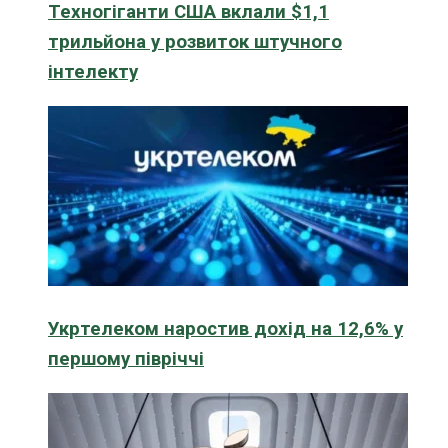
Техногіганти США вклали $1,1
трильйона у розвиток штучного
інтелекту
Укртелеком наростив дохід на 12,6% у
першому півріччі