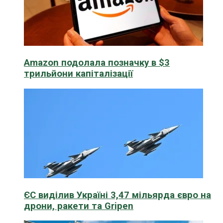
Amazon подолала позначку в $3
трильйони капіталізації
ЄС виділив Україні 3,47 мільярда євро на
дрони, ракети та Gripen