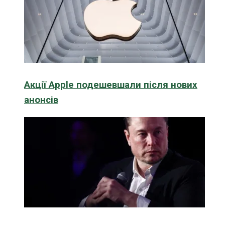
Акції Apple подешевшали після нових
анонсів