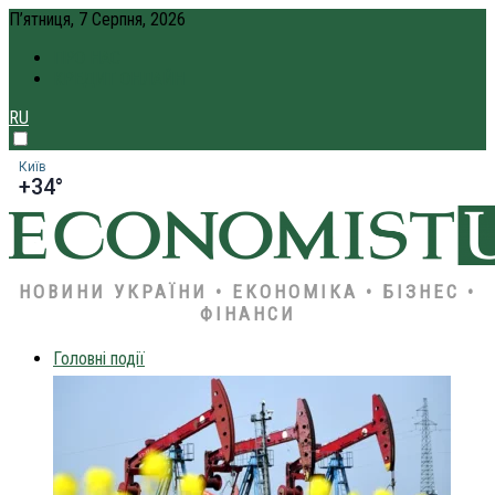
П’ятниця, 7 Серпня, 2026
ПРО НАС
КРЕДИТ ОНЛАЙН
RU
Київ
+34°
НОВИНИ УКРАЇНИ • ЕКОНОМІКА • БІЗНЕС •
ФІНАНСИ
Головні події