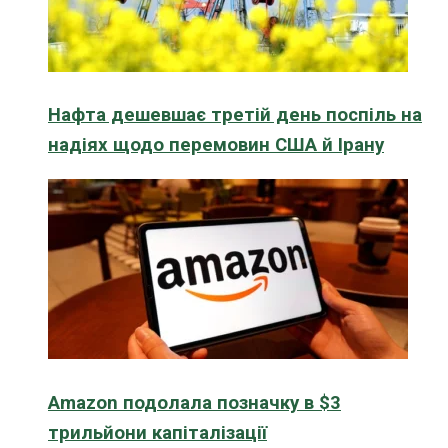
Нафта дешевшає третій день поспіль на
надіях щодо перемовин США й Ірану
Amazon подолала позначку в $3
трильйони капіталізації