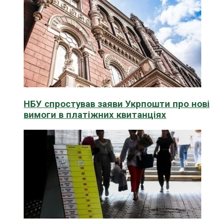
НБУ спростував заяви Укрпошти про нові
вимоги в платіжних квитанціях