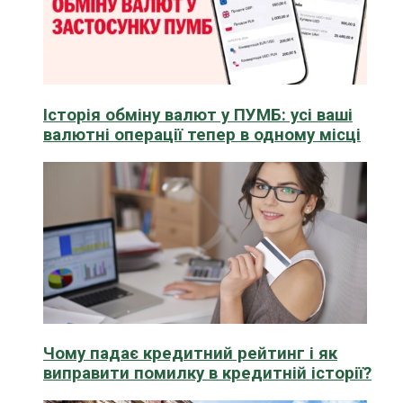
Історія обміну валют у ПУМБ: усі ваші
валютні операції тепер в одному місці
Чому падає кредитний рейтинг і як
виправити помилку в кредитній історії?