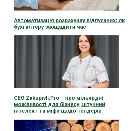
Автоматизація розрахунку відпускних: як
бухгалтеру заощадити час
CEO Zakupivli.Pro – про мільярдні
можливості для бізнесу, штучний
інтелект та міфи щодо тендерів