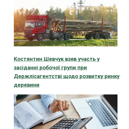
Костянтин Шевчук взяв участь у
засіданні робочої групи при
Держлісагентстві щодо розвитку ринку
деревини