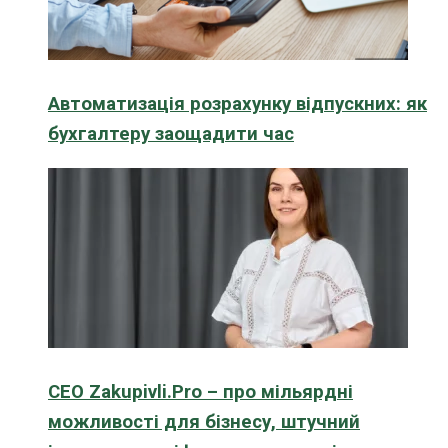
Автоматизація розрахунку відпускних: як
бухгалтеру заощадити час
CEO Zakupivli.Pro – про мільярдні
можливості для бізнесу, штучний