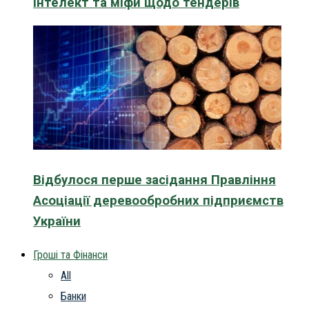
інтелект та міфи щодо тендерів
Відбулося перше засідання Правління
Асоціації деревообробних підприємств
України
Гроші та Фінанси
All
Банки