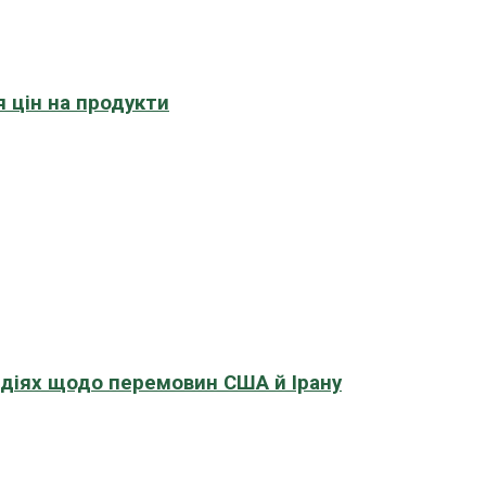
 цін на продукти
адіях щодо перемовин США й Ірану