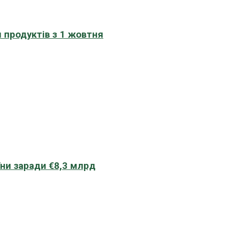
 продуктів з 1 жовтня
їни заради €8,3 млрд