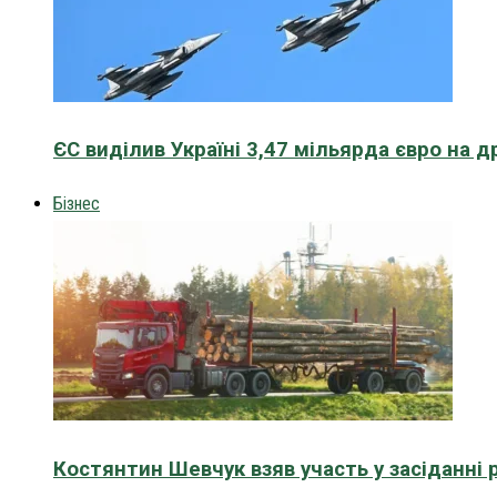
ЄС виділив Україні 3,47 мільярда євро на д
Бізнес
Костянтин Шевчук взяв участь у засіданні