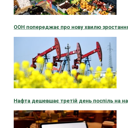
ООН попереджає про нову хвилю зростання
Нафта дешевшає третій день поспіль на н