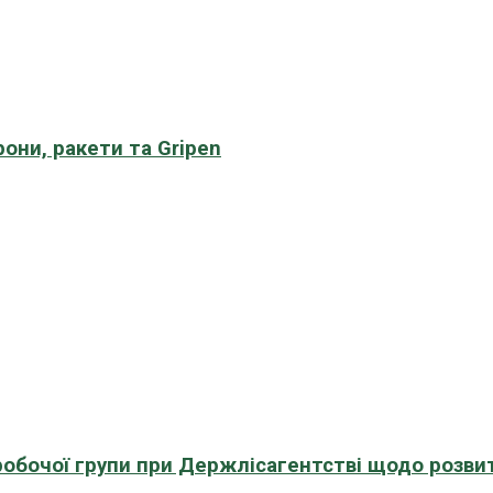
рони, ракети та Gripen
 робочої групи при Держлісагентстві щодо розви