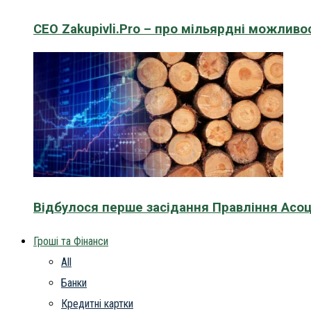
CEO Zakupivli.Pro – про мільярдні можливо
Відбулося перше засідання Правління Асоц
Гроші та Фінанси
All
Банки
Кредитні картки