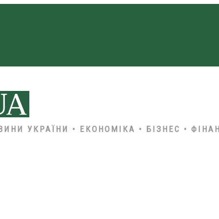
ВИНИ УКРАЇНИ • ЕКОНОМІКА • БІЗНЕС • ФІНА