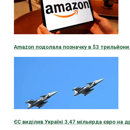
Amazon подолала позначку в $3 трильйони к
ЄС виділив Україні 3,47 мільярда євро на д