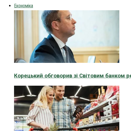
Економіка
Корецький обговорив зі Світовим банком р