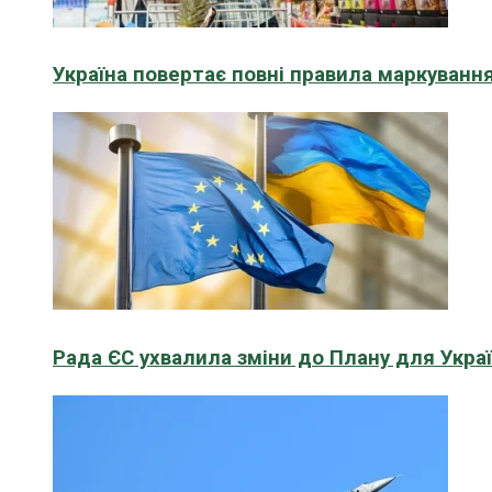
Україна повертає повні правила маркування
Рада ЄС ухвалила зміни до Плану для Укра