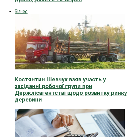
Бізнес
Костянтин Шевчук взяв участь у
засіданні робочої групи при
Держлісагентстві щодо розвитку ринку
деревини