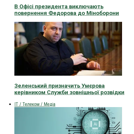
В Офісі президента виключають
повернення Федорова до Міноборони
Зеленський призначить Умєрова
керівником Служби зовнішньої розвідки
IT / Телеком / Медіа