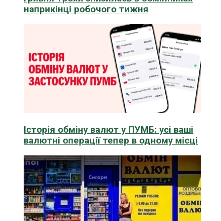
наприкінці робочого тижня
Історія обміну валют у ПУМБ: усі ваші
валютні операції тепер в одному місці