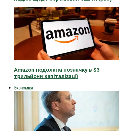
Amazon подолала позначку в $3
трильйони капіталізації
Економіка