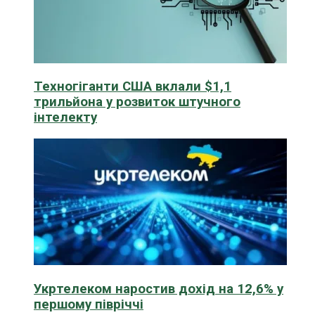
Техногіганти США вклали $1,1
трильйона у розвиток штучного
інтелекту
Укртелеком наростив дохід на 12,6% у
першому півріччі