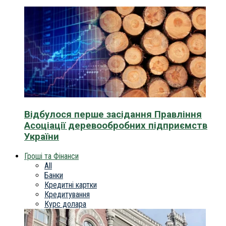
Відбулося перше засідання Правління
Асоціації деревообробних підприємств
України
Гроші та Фінанси
All
Банки
Кредитні картки
Кредитування
Курс долара