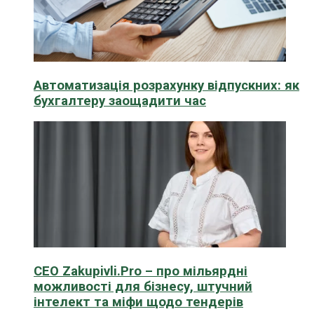
Автоматизація розрахунку відпускних: як
бухгалтеру заощадити час
CEO Zakupivli.Pro – про мільярдні
можливості для бізнесу, штучний
інтелект та міфи щодо тендерів