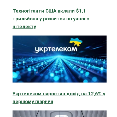
Техногіганти США вклали $1,1
трильйона у розвиток штучного
інтелекту
Укртелеком наростив дохід на 12,6% у
першому півріччі