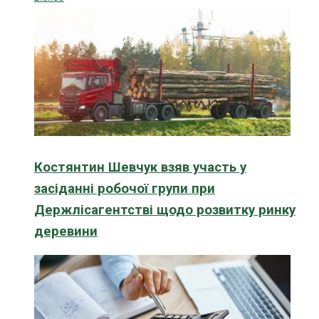
Костянтин Шевчук взяв участь у
засіданні робочої групи при
Держлісагентстві щодо розвитку ринку
деревини