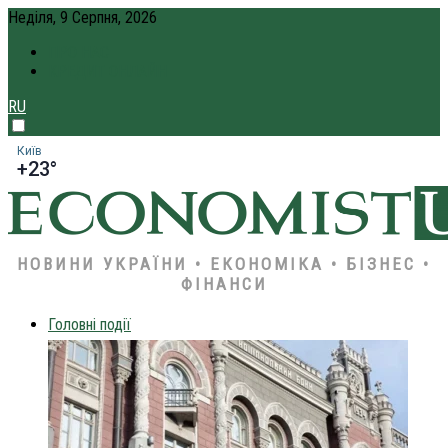
Неділя, 9 Серпня, 2026
ПРО НАС
КРЕДИТ ОНЛАЙН
RU
Київ
+23°
НОВИНИ УКРАЇНИ • ЕКОНОМІКА • БІЗНЕС •
ФІНАНСИ
Головні події