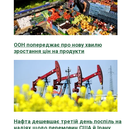
ООН попереджає про нову хвилю
зростання цін на продукти
Нафта дешевшає третій день поспіль на
надіях щодо перемовин США й Ірану