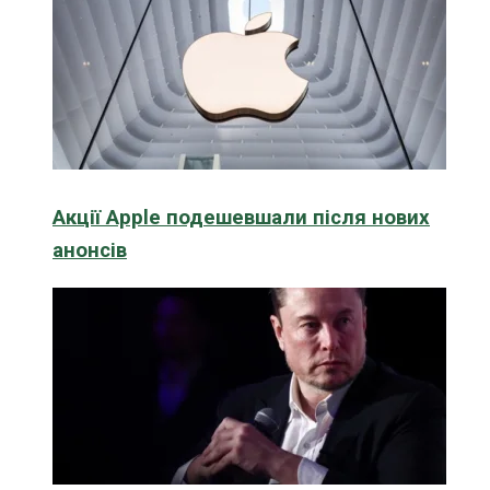
Акції Apple подешевшали після нових
анонсів