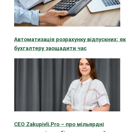
Автоматизація розрахунку відпускних: як
бухгалтеру заощадити час
CEO Zakupivli.Pro – про мільярдні