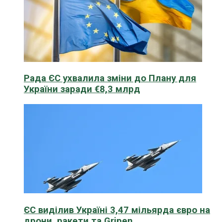
Рада ЄС ухвалила зміни до Плану для
України заради €8,3 млрд
ЄС виділив Україні 3,47 мільярда євро на
дрони, ракети та Gripen