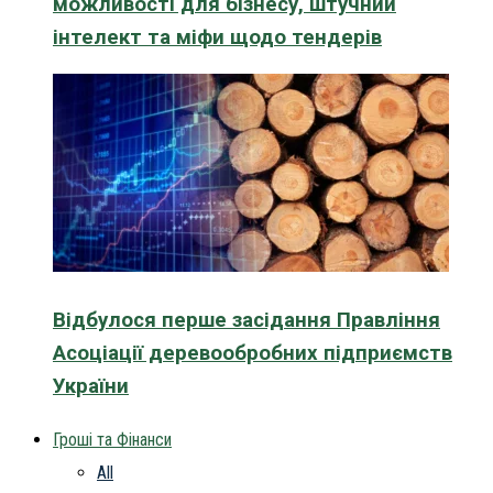
можливості для бізнесу, штучний
інтелект та міфи щодо тендерів
Відбулося перше засідання Правління
Асоціації деревообробних підприємств
України
Гроші та Фінанси
All