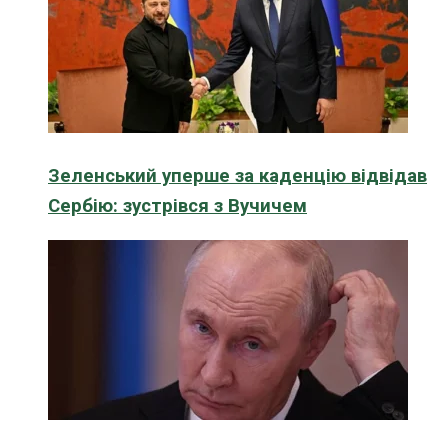
Зеленський уперше за каденцію відвідав
Сербію: зустрівся з Вучичем