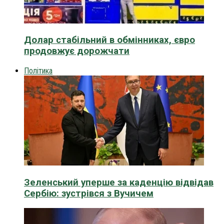
Долар стабільний в обмінниках, євро
продовжує дорожчати
Політика
Зеленський уперше за каденцію відвідав
Сербію: зустрівся з Вучичем