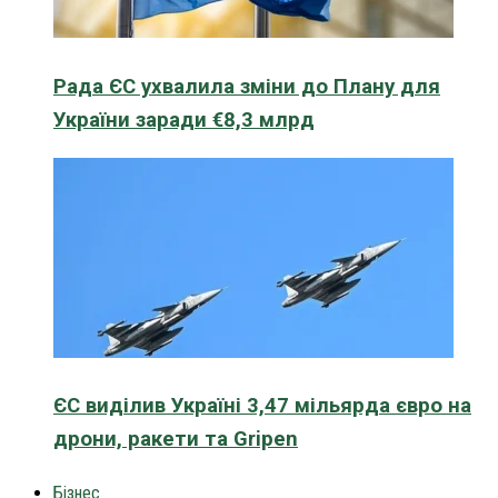
Рада ЄС ухвалила зміни до Плану для
України заради €8,3 млрд
ЄС виділив Україні 3,47 мільярда євро на
дрони, ракети та Gripen
Бізнес