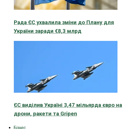
Рада ЄС ухвалила зміни до Плану для
України заради €8,3 млрд
ЄС виділив Україні 3,47 мільярда євро на
дрони, ракети та Gripen
Бізнес