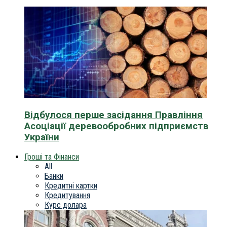
Відбулося перше засідання Правління
Асоціації деревообробних підприємств
України
Гроші та Фінанси
All
Банки
Кредитні картки
Кредитування
Курс долара