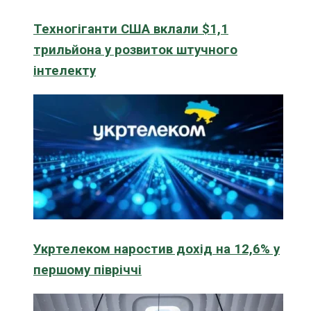
Техногіганти США вклали $1,1
трильйона у розвиток штучного
інтелекту
Укртелеком наростив дохід на 12,6% у
першому півріччі