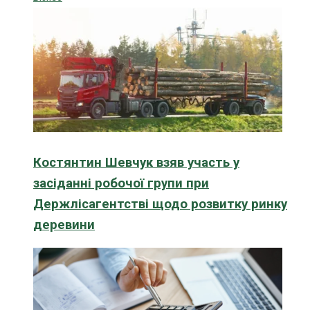
Костянтин Шевчук взяв участь у
засіданні робочої групи при
Держлісагентстві щодо розвитку ринку
деревини