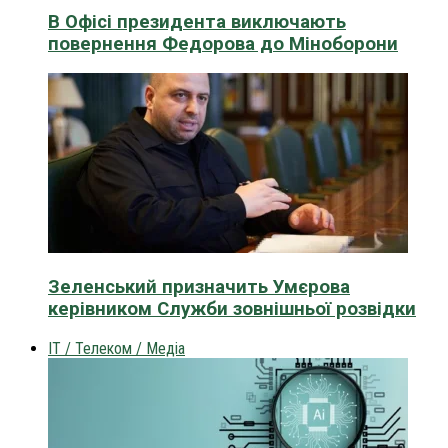
В Офісі президента виключають
повернення Федорова до Міноборони
Зеленський призначить Умєрова
керівником Служби зовнішньої розвідки
IT / Телеком / Медіа