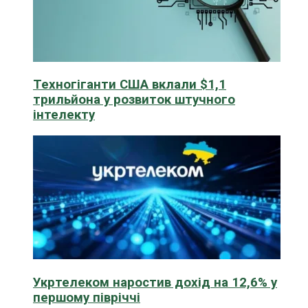
Техногіганти США вклали $1,1
трильйона у розвиток штучного
інтелекту
Укртелеком наростив дохід на 12,6% у
першому півріччі