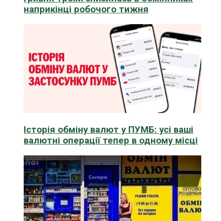
наприкінці робочого тижня
Історія обміну валют у ПУМБ: усі ваші
валютні операції тепер в одному місці