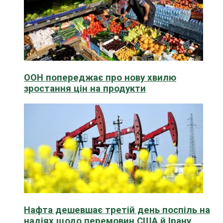
ООН попереджає про нову хвилю
зростання цін на продукти
Нафта дешевшає третій день поспіль на
надіях щодо перемовин США й Ірану