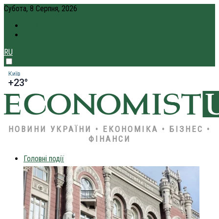
Субота, 8 Серпня, 2026
ПРО НАС
КРЕДИТ ОНЛАЙН
RU
Київ
+23°
НОВИНИ УКРАЇНИ • ЕКОНОМІКА • БІЗНЕС •
ФІНАНСИ
Головні події