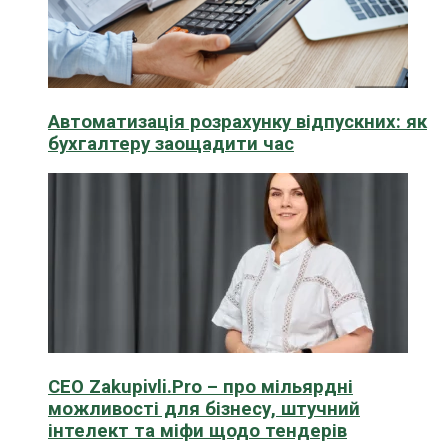
Автоматизація розрахунку відпускних: як
бухгалтеру заощадити час
CEO Zakupivli.Pro – про мільярдні
можливості для бізнесу, штучний
інтелект та міфи щодо тендерів