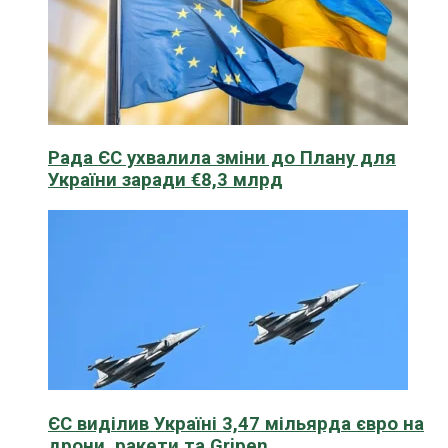
Рада ЄС ухвалила зміни до Плану для
України заради €8,3 млрд
ЄС виділив Україні 3,47 мільярда євро на
дрони, ракети та Gripen