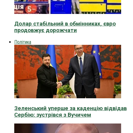
Долар стабільний в обмінниках, євро
продовжує дорожчати
Політика
Зеленський уперше за каденцію відвідав
Сербію: зустрівся з Вучичем