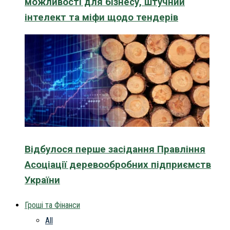
можливості для бізнесу, штучний
інтелект та міфи щодо тендерів
Відбулося перше засідання Правління
Асоціації деревообробних підприємств
України
Гроші та Фінанси
All