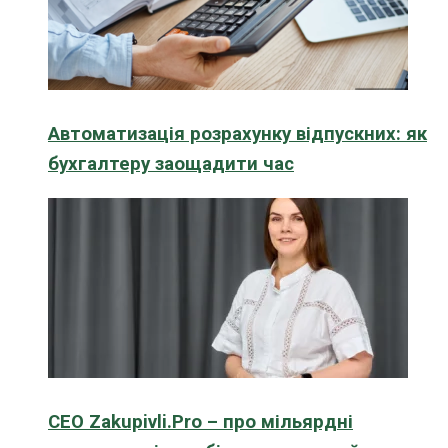
Автоматизація розрахунку відпускних: як
бухгалтеру заощадити час
CEO Zakupivli.Pro – про мільярдні