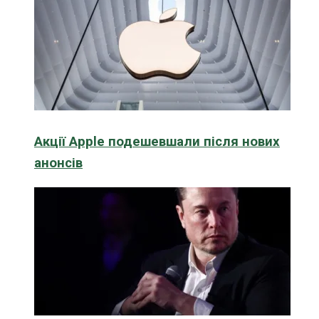
Акції Apple подешевшали після нових
анонсів