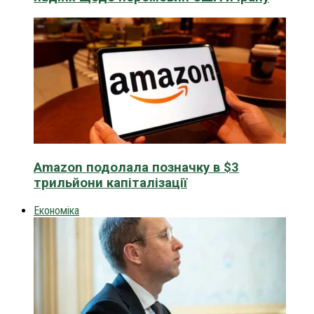
Amazon подолала позначку в $3
трильйони капіталізації
Економіка