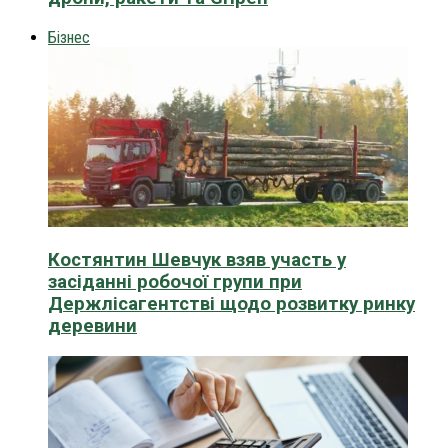
Бізнес
Костянтин Шевчук взяв участь у
засіданні робочої групи при
Держлісагентстві щодо розвитку ринку
деревини