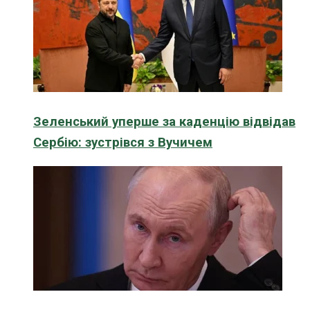
Зеленський уперше за каденцію відвідав
Сербію: зустрівся з Вучичем