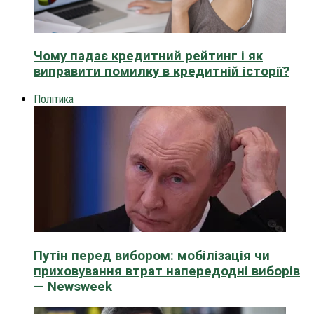
Чому падає кредитний рейтинг і як
виправити помилку в кредитній історії?
Політика
Путін перед вибором: мобілізація чи
приховування втрат напередодні виборів
— Newsweek