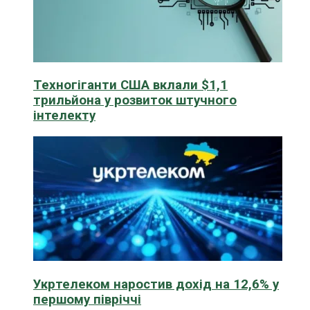
Техногіганти США вклали $1,1
трильйона у розвиток штучного
інтелекту
Укртелеком наростив дохід на 12,6% у
першому півріччі