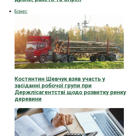
Бізнес
Костянтин Шевчук взяв участь у
засіданні робочої групи при
Держлісагентстві щодо розвитку ринку
деревини