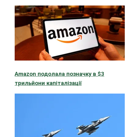
Amazon подолала позначку в $3
трильйони капіталізації