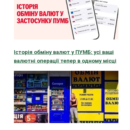
Історія обміну валют у ПУМБ: усі ваші
валютні операції тепер в одному місці