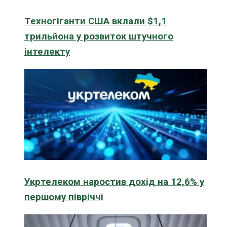
Техногіганти США вклали $1,1
трильйона у розвиток штучного
інтелекту
Укртелеком наростив дохід на 12,6% у
першому півріччі