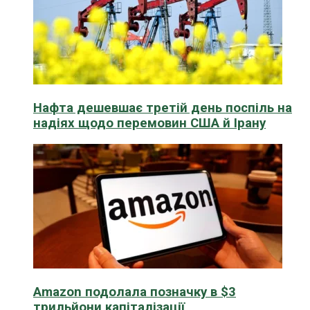
Нафта дешевшає третій день поспіль на
надіях щодо перемовин США й Ірану
Amazon подолала позначку в $3
трильйони капіталізації