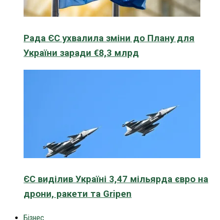
Рада ЄС ухвалила зміни до Плану для
України заради €8,3 млрд
ЄС виділив Україні 3,47 мільярда євро на
дрони, ракети та Gripen
Бізнес