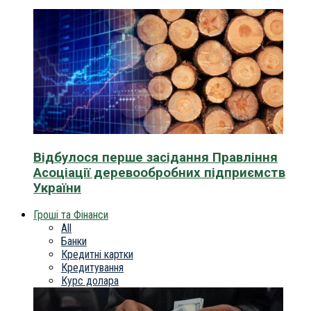
Відбулося перше засідання Правління
Асоціації деревообробних підприємств
України
Гроші та Фінанси
All
Банки
Кредитні картки
Кредитування
Курс долара