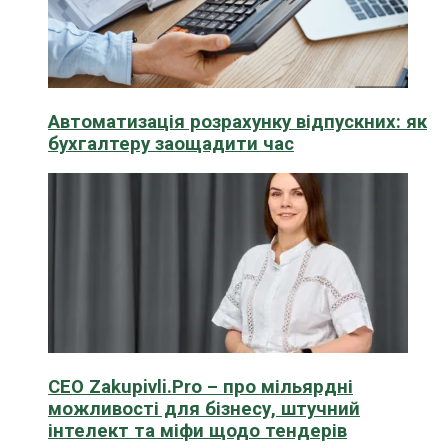
Автоматизація розрахунку відпускних: як
бухгалтеру заощадити час
CEO Zakupivli.Pro – про мільярдні
можливості для бізнесу, штучний
інтелект та міфи щодо тендерів