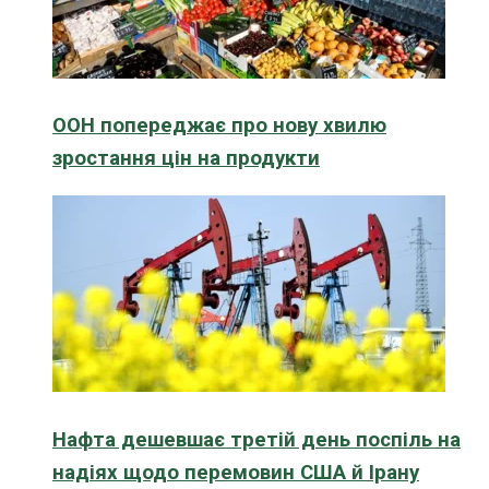
ООН попереджає про нову хвилю
зростання цін на продукти
Нафта дешевшає третій день поспіль на
надіях щодо перемовин США й Ірану