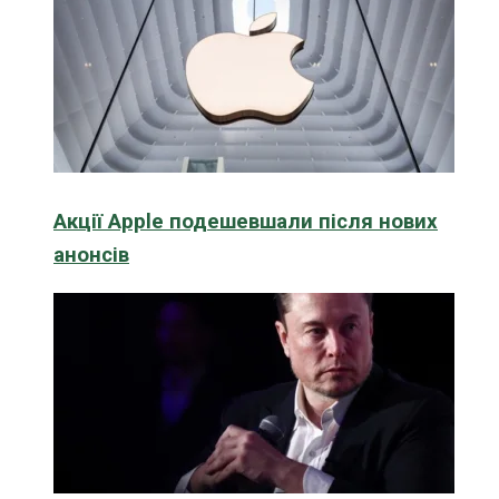
Акції Apple подешевшали після нових
анонсів