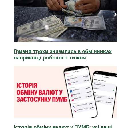
Гривня трохи знизилась в обмінниках
наприкінці робочого тижня
Історія обміну валют у ПУМБ: усі ваші