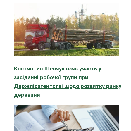
Костянтин Шевчук взяв участь у
засіданні робочої групи при
Держлісагентстві щодо розвитку ринку
деревини