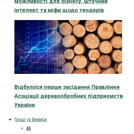
можливості для бізнесу, штучний
інтелект та міфи щодо тендерів
Відбулося перше засідання Правління
Асоціації деревообробних підприємств
України
Гроші та Фінанси
All