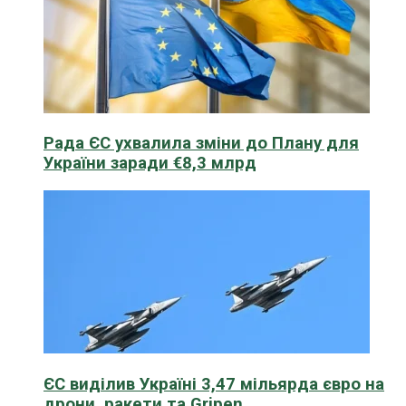
Рада ЄС ухвалила зміни до Плану для
України заради €8,3 млрд
ЄС виділив Україні 3,47 мільярда євро на
дрони, ракети та Gripen