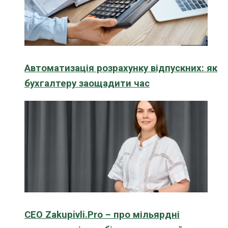
Автоматизація розрахунку відпускних: як
бухгалтеру заощадити час
CEO Zakupivli.Pro – про мільярдні