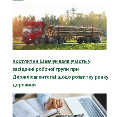
Костянтин Шевчук взяв участь у
засіданні робочої групи при
Держлісагентстві щодо розвитку ринку
деревини