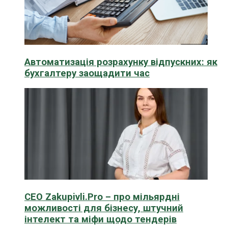
Автоматизація розрахунку відпускних: як
бухгалтеру заощадити час
CEO Zakupivli.Pro – про мільярдні
можливості для бізнесу, штучний
інтелект та міфи щодо тендерів