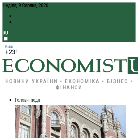
Неділя, 9 Серпня, 2026
ПРО НАС
КРЕДИТ ОНЛАЙН
RU
Київ
+23°
НОВИНИ УКРАЇНИ • ЕКОНОМІКА • БІЗНЕС •
ФІНАНСИ
Головні події