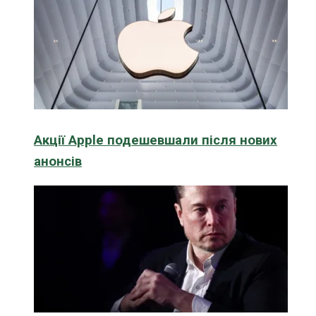
Акції Apple подешевшали після нових
анонсів