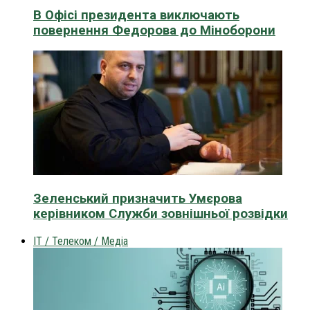
В Офісі президента виключають
повернення Федорова до Міноборони
Зеленський призначить Умєрова
керівником Служби зовнішньої розвідки
IT / Телеком / Медіа