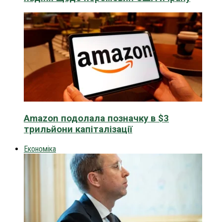
Amazon подолала позначку в $3
трильйони капіталізації
Економіка