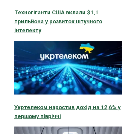
Техногіганти США вклали $1,1
трильйона у розвиток штучного
інтелекту
Укртелеком наростив дохід на 12,6% у
першому півріччі