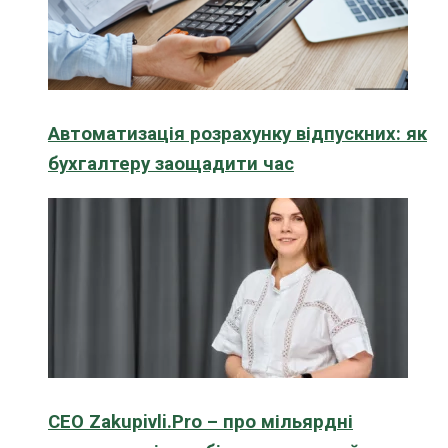
Автоматизація розрахунку відпускних: як
бухгалтеру заощадити час
CEO Zakupivli.Pro – про мільярдні