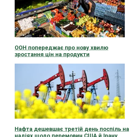
ООН попереджає про нову хвилю
зростання цін на продукти
Нафта дешевшає третій день поспіль на
надіях щодо перемовин США й Ірану