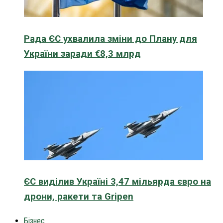
Рада ЄС ухвалила зміни до Плану для
України заради €8,3 млрд
ЄС виділив Україні 3,47 мільярда євро на
дрони, ракети та Gripen
Бізнес