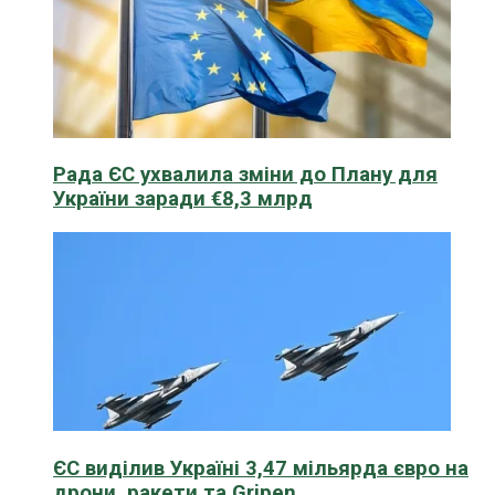
Рада ЄС ухвалила зміни до Плану для
України заради €8,3 млрд
ЄС виділив Україні 3,47 мільярда євро на
дрони, ракети та Gripen