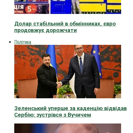
Долар стабільний в обмінниках, євро
продовжує дорожчати
Політика
Зеленський уперше за каденцію відвідав
Сербію: зустрівся з Вучичем