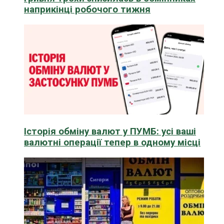
наприкінці робочого тижня
Історія обміну валют у ПУМБ: усі ваші
валютні операції тепер в одному місці