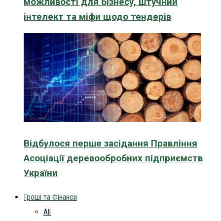
можливості для бізнесу, штучний
інтелект та міфи щодо тендерів
Відбулося перше засідання Правління
Асоціації деревообробних підприємств
України
Гроші та Фінанси
All