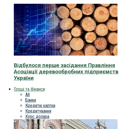
Відбулося перше засідання Правління
Асоціації деревообробних підприємств
України
Гроші та Фінанси
All
Банки
Кредитні картки
Кредитування
Курс долара