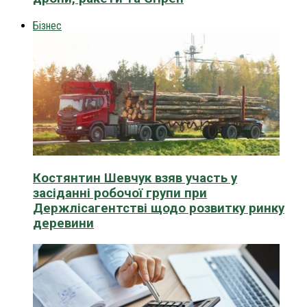
Бізнес
Костянтин Шевчук взяв участь у
засіданні робочої групи при
Держлісагентстві щодо розвитку ринку
деревини