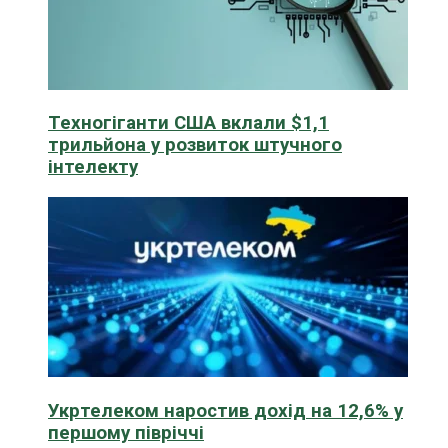
Техногіганти США вклали $1,1
трильйона у розвиток штучного
інтелекту
Укртелеком наростив дохід на 12,6% у
першому півріччі