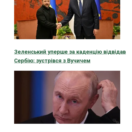
Зеленський уперше за каденцію відвідав
Сербію: зустрівся з Вучичем