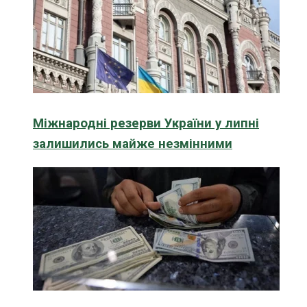
Міжнародні резерви України у липні
залишились майже незмінними