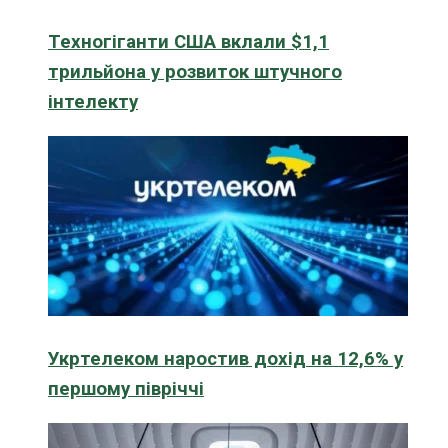
Техногіганти США вклали $1,1
трильйона у розвиток штучного
інтелекту
Укртелеком наростив дохід на 12,6% у
першому півріччі