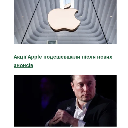
Акції Apple подешевшали після нових
анонсів