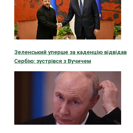
Зеленський уперше за каденцію відвідав
Сербію: зустрівся з Вучичем