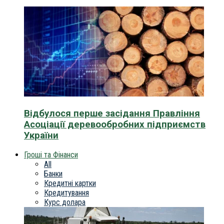
Відбулося перше засідання Правління
Асоціації деревообробних підприємств
України
Гроші та Фінанси
All
Банки
Кредитні картки
Кредитування
Курс долара