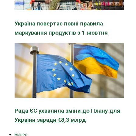
Україна повертає повні правила
маркування продуктів з 1 жовтня
Рада ЄС ухвалила зміни до Плану для
України заради €8,3 млрд
Бізнес