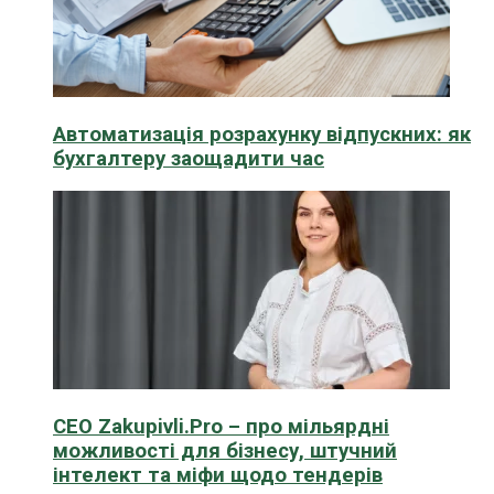
Автоматизація розрахунку відпускних: як
бухгалтеру заощадити час
CEO Zakupivli.Pro – про мільярдні
можливості для бізнесу, штучний
інтелект та міфи щодо тендерів