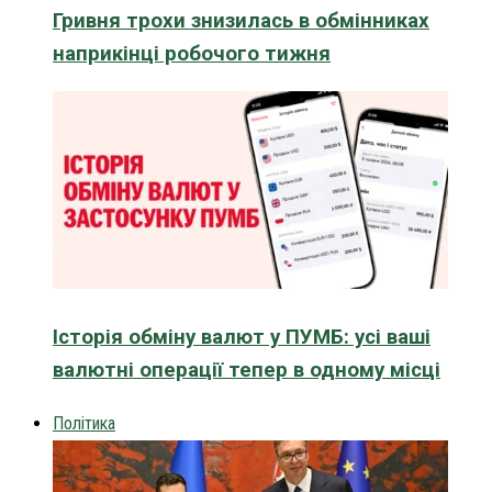
Гривня трохи знизилась в обмінниках
наприкінці робочого тижня
Історія обміну валют у ПУМБ: усі ваші
валютні операції тепер в одному місці
Політика