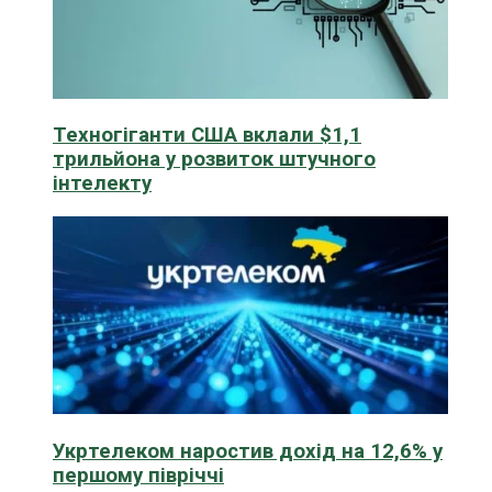
Техногіганти США вклали $1,1
трильйона у розвиток штучного
інтелекту
Укртелеком наростив дохід на 12,6% у
першому півріччі