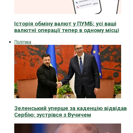
Історія обміну валют у ПУМБ: усі ваші
валютні операції тепер в одному місці
Політика
Зеленський уперше за каденцію відвідав
Сербію: зустрівся з Вучичем