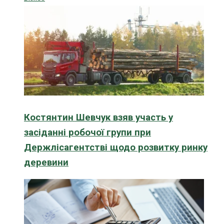
Костянтин Шевчук взяв участь у
засіданні робочої групи при
Держлісагентстві щодо розвитку ринку
деревини