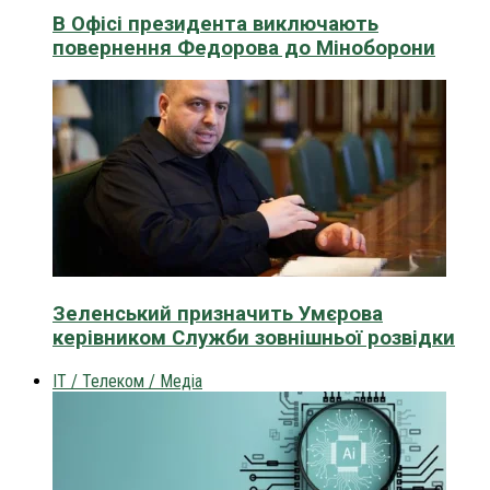
В Офісі президента виключають
повернення Федорова до Міноборони
Зеленський призначить Умєрова
керівником Служби зовнішньої розвідки
IT / Телеком / Медіа