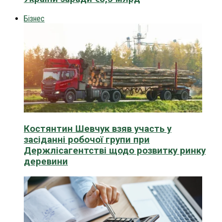
Бізнес
Костянтин Шевчук взяв участь у
засіданні робочої групи при
Держлісагентстві щодо розвитку ринку
деревини