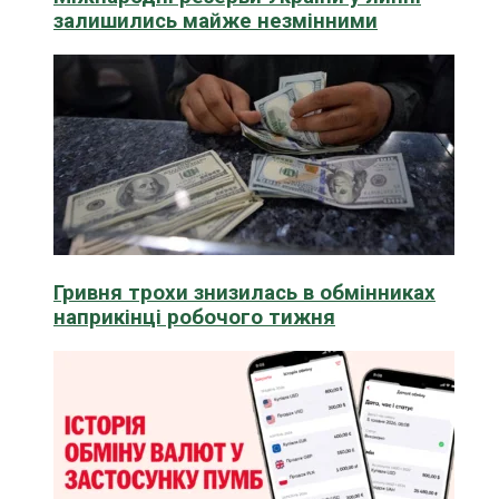
залишились майже незмінними
Гривня трохи знизилась в обмінниках
наприкінці робочого тижня