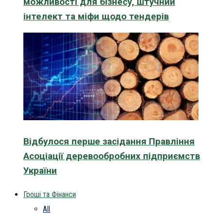
можливості для бізнесу, штучний
інтелект та міфи щодо тендерів
Відбулося перше засідання Правління
Асоціації деревообробних підприємств
України
Гроші та Фінанси
All