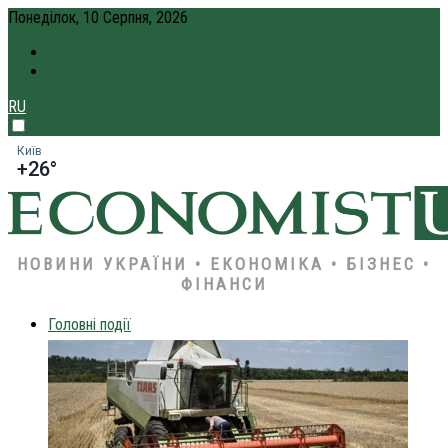
Понеділок, 10 Серпня, 2026
ПРО НАС
КРЕДИТ ОНЛАЙН
RU
Київ
+26°
НОВИНИ УКРАЇНИ • ЕКОНОМІКА • БІЗНЕС •
ФІНАНСИ
Головні події