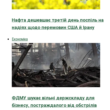
Нафта дешевшає третій день поспіль на
надіях щодо перемовин США й Ірану
Економіка
ФДМУ шукає вільні держскладу для
бізнесу, постраждалого від обстрілів