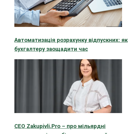
Автоматизація розрахунку відпускних: як
бухгалтеру заощадити час
CEO Zakupivli.Pro – про мільярдні