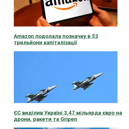
Amazon подолала позначку в $3
трильйони капіталізації
ЄС виділив Україні 3,47 мільярда євро на
дрони, ракети та Gripen