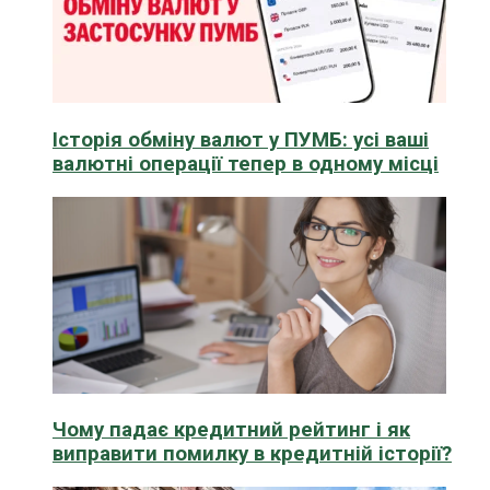
Історія обміну валют у ПУМБ: усі ваші
валютні операції тепер в одному місці
Чому падає кредитний рейтинг і як
виправити помилку в кредитній історії?