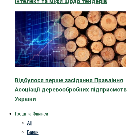
інтелект та міфи щодо тендерів
Відбулося перше засідання Правління
Асоціації деревообробних підприємств
України
Гроші та Фінанси
All
Банки