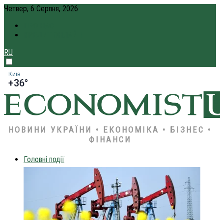
Четвер, 6 Серпня, 2026
ПРО НАС
КРЕДИТ ОНЛАЙН
RU
Київ
+36°
НОВИНИ УКРАЇНИ • ЕКОНОМІКА • БІЗНЕС •
ФІНАНСИ
Головні події