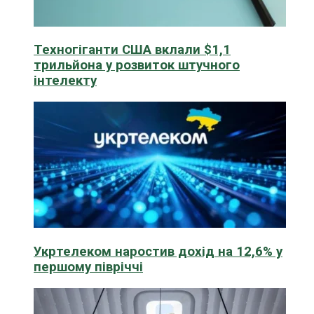
Техногіганти США вклали $1,1
трильйона у розвиток штучного
інтелекту
Укртелеком наростив дохід на 12,6% у
першому півріччі