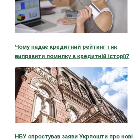
Чому падає кредитний рейтинг і як
виправити помилку в кредитній історії?
НБУ спростував заяви Укрпошти про нові