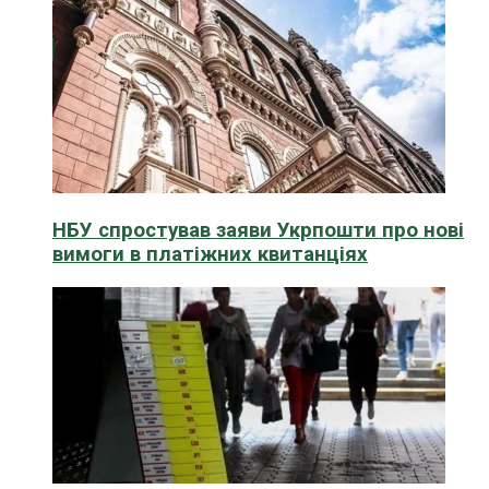
НБУ спростував заяви Укрпошти про нові
вимоги в платіжних квитанціях