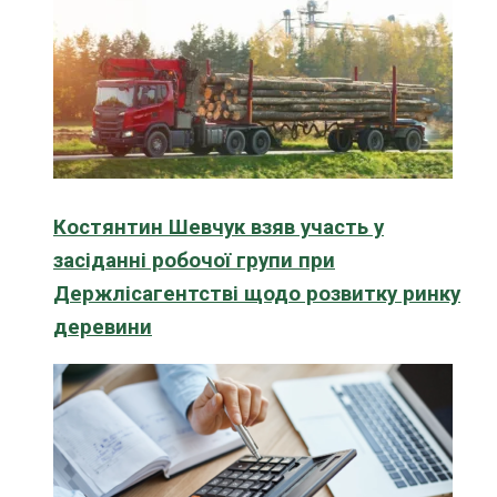
Костянтин Шевчук взяв участь у
засіданні робочої групи при
Держлісагентстві щодо розвитку ринку
деревини