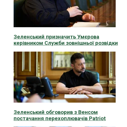
Зеленський призначить Умєрова
керівником Служби зовнішньої розвідки
Зеленський обговорив з Венсом
постачання перехоплювачів Patriot