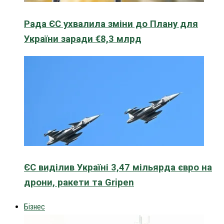
Рада ЄС ухвалила зміни до Плану для
України заради €8,3 млрд
ЄС виділив Україні 3,47 мільярда євро на
дрони, ракети та Gripen
Бізнес