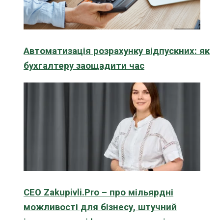
Автоматизація розрахунку відпускних: як
бухгалтеру заощадити час
CEO Zakupivli.Pro – про мільярдні
можливості для бізнесу, штучний