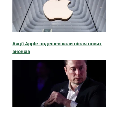
Акції Apple подешевшали після нових
анонсів