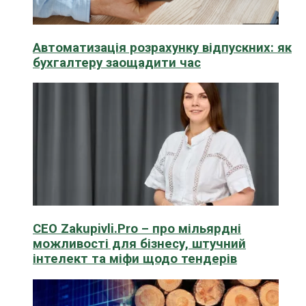
Автоматизація розрахунку відпускних: як
бухгалтеру заощадити час
CEO Zakupivli.Pro – про мільярдні
можливості для бізнесу, штучний
інтелект та міфи щодо тендерів