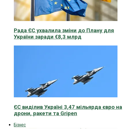
Рада ЄС ухвалила зміни до Плану для
України заради €8,3 млрд
ЄС виділив Україні 3,47 мільярда євро на
дрони, ракети та Gripen
Бізнес