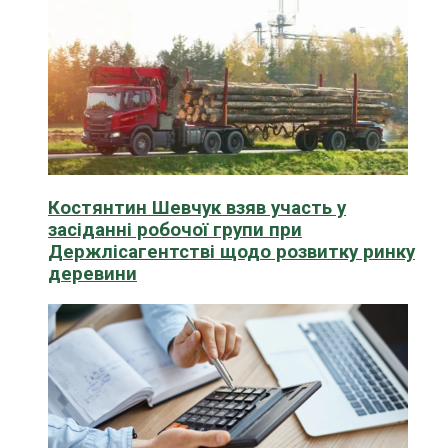
Костянтин Шевчук взяв участь у
засіданні робочої групи при
Держлісагентстві щодо розвитку ринку
деревини