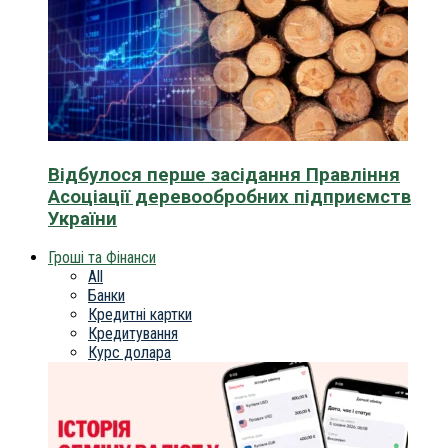
Відбулося перше засідання Правління
Асоціації деревообробних підприємств
України
Гроші та Фінанси
All
Банки
Кредитні картки
Кредитування
Курс долара