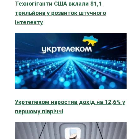
Техногіганти США вклали $1,1
трильйона у розвиток штучного
інтелекту
Укртелеком наростив дохід на 12,6% у
першому півріччі