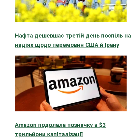
Нафта дешевшає третій день поспіль на
надіях щодо перемовин США й Ірану
Amazon подолала позначку в $3
трильйони капіталізації