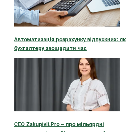
Автоматизація розрахунку відпускних: як
бухгалтеру заощадити час
CEO Zakupivli.Pro – про мільярдні