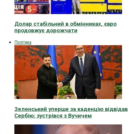
Долар стабільний в обмінниках, євро
продовжує дорожчати
Політика
Зеленський уперше за каденцію відвідав
Сербію: зустрівся з Вучичем