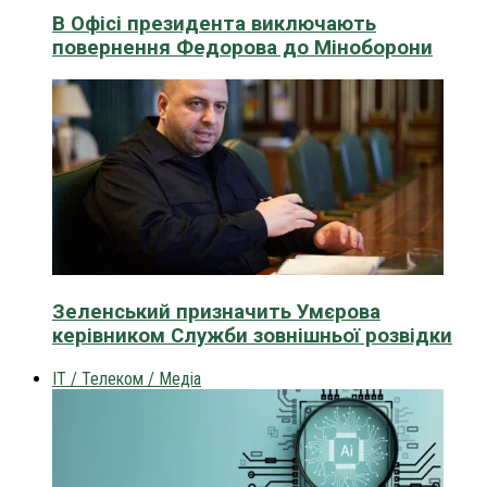
В Офісі президента виключають
повернення Федорова до Міноборони
Зеленський призначить Умєрова
керівником Служби зовнішньої розвідки
IT / Телеком / Медіа