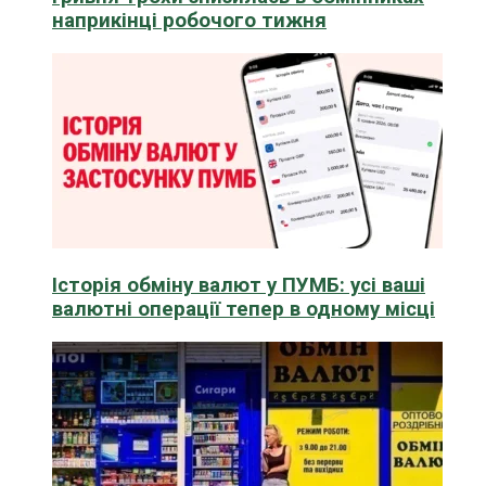
наприкінці робочого тижня
Історія обміну валют у ПУМБ: усі ваші
валютні операції тепер в одному місці