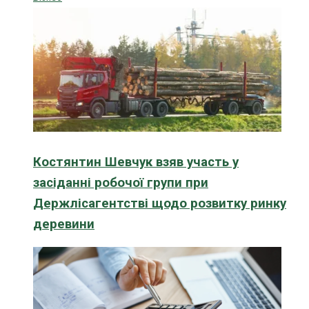
Костянтин Шевчук взяв участь у
засіданні робочої групи при
Держлісагентстві щодо розвитку ринку
деревини