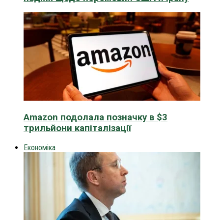
Amazon подолала позначку в $3
трильйони капіталізації
Економіка