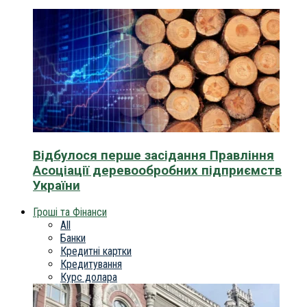
Відбулося перше засідання Правління
Асоціації деревообробних підприємств
України
Гроші та Фінанси
All
Банки
Кредитні картки
Кредитування
Курс долара