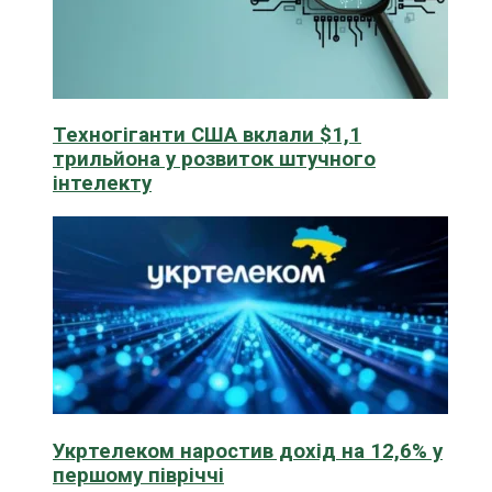
Техногіганти США вклали $1,1
трильйона у розвиток штучного
інтелекту
Укртелеком наростив дохід на 12,6% у
першому півріччі