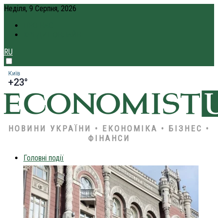
Неділя, 9 Серпня, 2026
ПРО НАС
КРЕДИТ ОНЛАЙН
RU
Київ
+23°
НОВИНИ УКРАЇНИ • ЕКОНОМІКА • БІЗНЕС •
ФІНАНСИ
Головні події