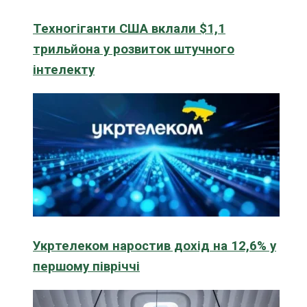
Техногіганти США вклали $1,1
трильйона у розвиток штучного
інтелекту
Укртелеком наростив дохід на 12,6% у
першому півріччі