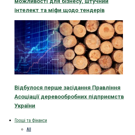
можливості для бізнесу, штучний
інтелект та міфи щодо тендерів
Відбулося перше засідання Правління
Асоціації деревообробних підприємств
України
Гроші та Фінанси
All