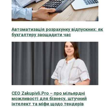
Автоматизація розрахунку відпускних: як
бухгалтеру заощадити час
CEO Zakupivli.Pro – про мільярдні
можливості для бізнесу, штучний
інтелект та міфи щодо тендерів