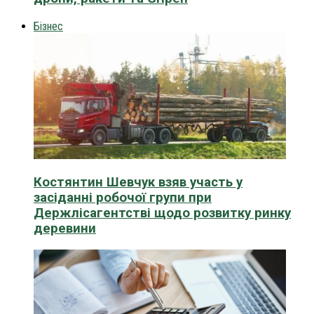
Бізнес
Костянтин Шевчук взяв участь у
засіданні робочої групи при
Держлісагентстві щодо розвитку ринку
деревини