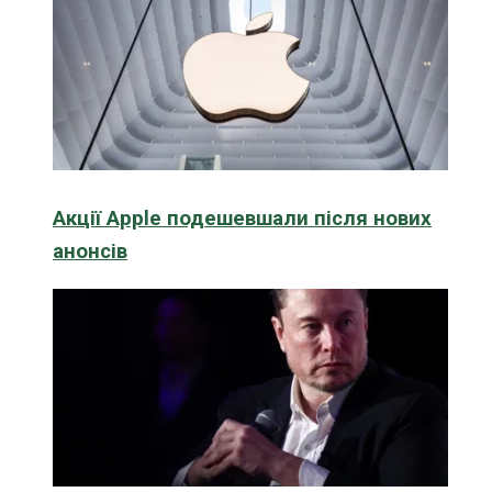
Акції Apple подешевшали після нових
анонсів