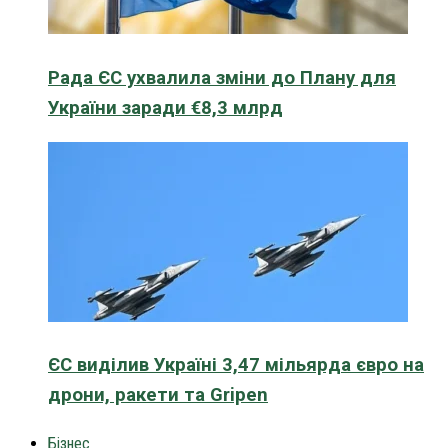
Рада ЄС ухвалила зміни до Плану для
України заради €8,3 млрд
ЄС виділив Україні 3,47 мільярда євро на
дрони, ракети та Gripen
Бізнес