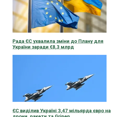
Рада ЄС ухвалила зміни до Плану для
України заради €8,3 млрд
ЄС виділив Україні 3,47 мільярда євро на
дрони, ракети та Gripen