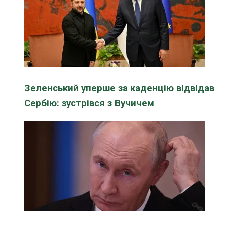
Зеленський уперше за каденцію відвідав
Сербію: зустрівся з Вучичем