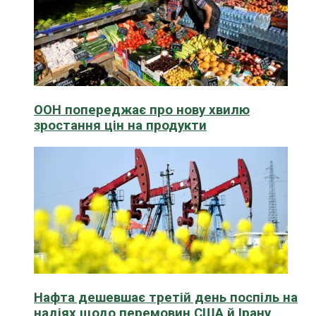
ООН попереджає про нову хвилю
зростання цін на продукти
Нафта дешевшає третій день поспіль на
надіях щодо перемовин США й Ірану