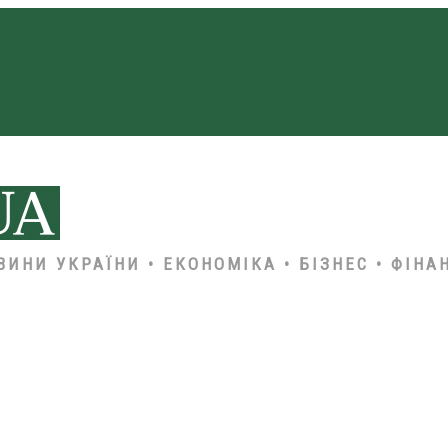
ВИНИ УКРАЇНИ • ЕКОНОМІКА • БІЗНЕС • ФІНА