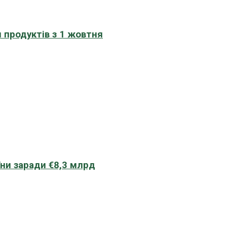
 продуктів з 1 жовтня
їни заради €8,3 млрд