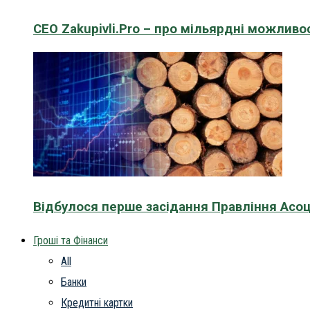
CEO Zakupivli.Pro – про мільярдні можливо
Відбулося перше засідання Правління Асоц
Гроші та Фінанси
All
Банки
Кредитні картки