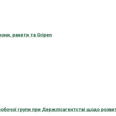
рони, ракети та Gripen
 робочої групи при Держлісагентстві щодо розви