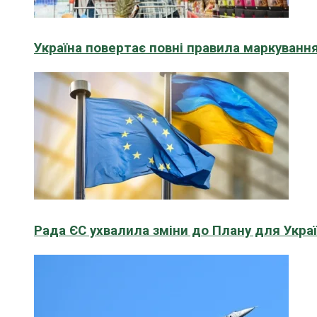
Україна повертає повні правила маркування
Рада ЄС ухвалила зміни до Плану для Укра