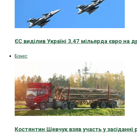
ЄС виділив Україні 3,47 мільярда євро на д
Бізнес
Костянтин Шевчук взяв участь у засіданні