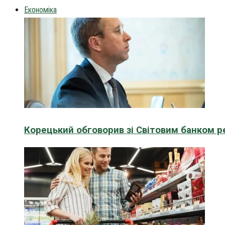
Економіка
Корецький обговорив зі Світовим банком р