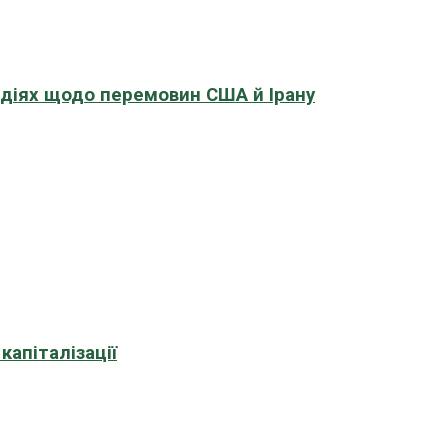
адіях щодо перемовин США й Ірану
апіталізації