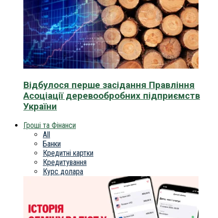
Відбулося перше засідання Правління
Асоціації деревообробних підприємств
України
Гроші та Фінанси
All
Банки
Кредитні картки
Кредитування
Курс долара