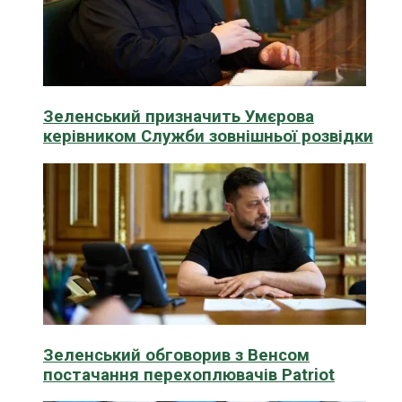
Зеленський призначить Умєрова
керівником Служби зовнішньої розвідки
Зеленський обговорив з Венсом
постачання перехоплювачів Patriot