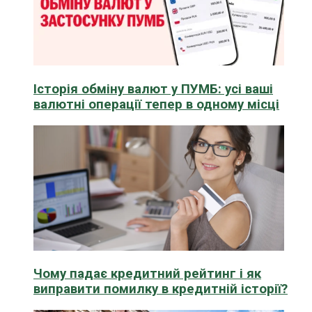
Історія обміну валют у ПУМБ: усі ваші
валютні операції тепер в одному місці
Чому падає кредитний рейтинг і як
виправити помилку в кредитній історії?