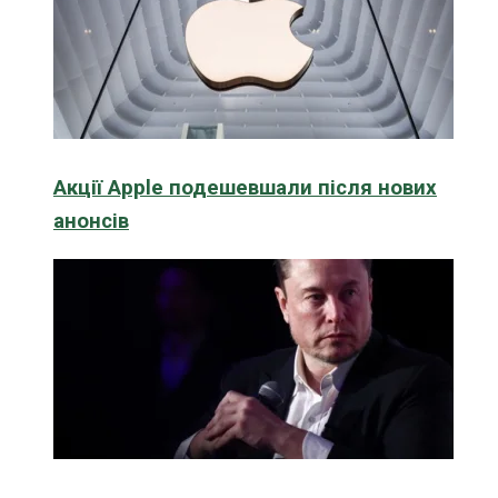
Акції Apple подешевшали після нових
анонсів