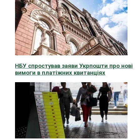
НБУ спростував заяви Укрпошти про нові
вимоги в платіжних квитанціях