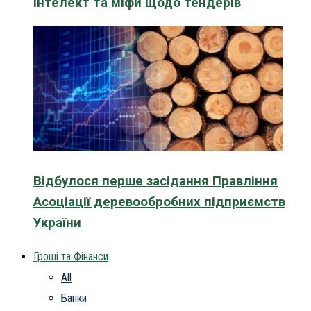
інтелект та міфи щодо тендерів
Відбулося перше засідання Правління
Асоціації деревообробних підприємств
України
Гроші та Фінанси
All
Банки