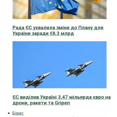
Рада ЄС ухвалила зміни до Плану для
України заради €8,3 млрд
ЄС виділив Україні 3,47 мільярда євро на
дрони, ракети та Gripen
Бізнес