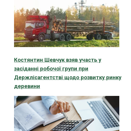
Костянтин Шевчук взяв участь у
засіданні робочої групи при
Держлісагентстві щодо розвитку ринку
деревини