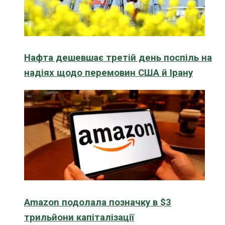
Нафта дешевшає третій день поспіль на
надіях щодо перемовин США й Ірану
Amazon подолала позначку в $3
трильйони капіталізації