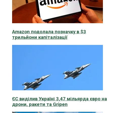
Amazon подолала позначку в $3
трильйони капіталізації
ЄС виділив Україні 3,47 мільярда євро на
дрони, ракети та Gripen