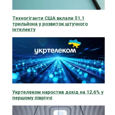
Техногіганти США вклали $1,1
трильйона у розвиток штучного
інтелекту
Укртелеком наростив дохід на 12,6% у
першому півріччі