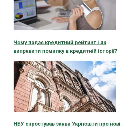
Чому падає кредитний рейтинг і як
виправити помилку в кредитній історії?
НБУ спростував заяви Укрпошти про нові