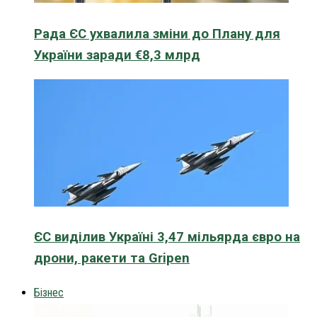
Рада ЄС ухвалила зміни до Плану для
України заради €8,3 млрд
ЄС виділив Україні 3,47 мільярда євро на
дрони, ракети та Gripen
Бізнес