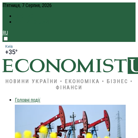
П’ятниця, 7 Серпня, 2026
ПРО НАС
КРЕДИТ ОНЛАЙН
RU
Київ
+35°
НОВИНИ УКРАЇНИ • ЕКОНОМІКА • БІЗНЕС •
ФІНАНСИ
Головні події