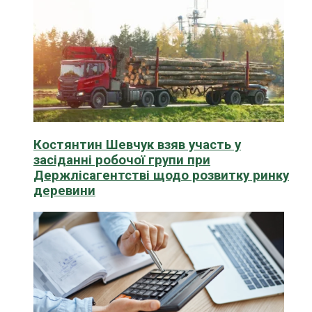
Костянтин Шевчук взяв участь у
засіданні робочої групи при
Держлісагентстві щодо розвитку ринку
деревини