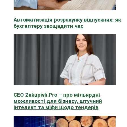
Автоматизація розрахунку відпускних: як
бухгалтеру заощадити час
CEO Zakupivli.Pro – про мільярдні
можливості для бізнесу, штучний
інтелект та міфи щодо тендерів