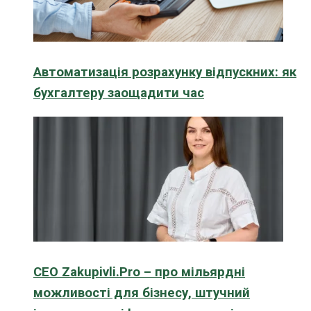
Автоматизація розрахунку відпускних: як
бухгалтеру заощадити час
CEO Zakupivli.Pro – про мільярдні
можливості для бізнесу, штучний