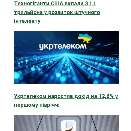
Техногіганти США вклали $1,1
трильйона у розвиток штучного
інтелекту
Укртелеком наростив дохід на 12,6% у
першому півріччі