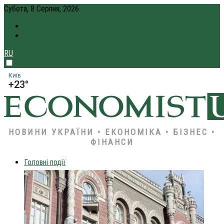
Субота, 8 Серпня, 2026
ПРО НАС
КРЕДИТ ОНЛАЙН
RU
Київ
+23°
НОВИНИ УКРАЇНИ • ЕКОНОМІКА • БІЗНЕС •
ФІНАНСИ
Головні події