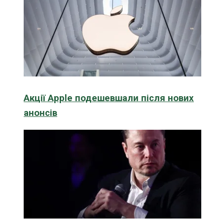
Акції Apple подешевшали після нових
анонсів