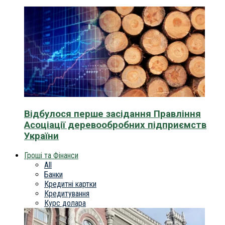
Відбулося перше засідання Правління
Асоціації деревообробних підприємств
України
Гроші та Фінанси
All
Банки
Кредитні картки
Кредитування
Курс долара