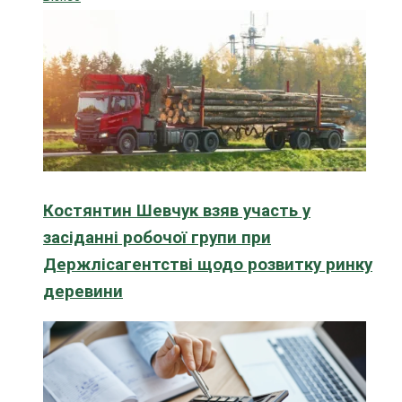
Костянтин Шевчук взяв участь у
засіданні робочої групи при
Держлісагентстві щодо розвитку ринку
деревини