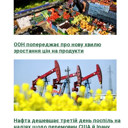
ООН попереджає про нову хвилю
зростання цін на продукти
Нафта дешевшає третій день поспіль на
надіях щодо перемовин США й Ірану