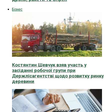
Бізнес
Костянтин Шевчук взяв участь у
засіданні робочої групи при
Держлісагентстві щодо розвитку ринку
деревини