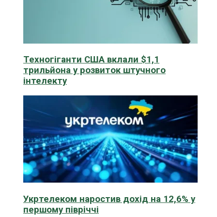
Техногіганти США вклали $1,1
трильйона у розвиток штучного
інтелекту
Укртелеком наростив дохід на 12,6% у
першому півріччі