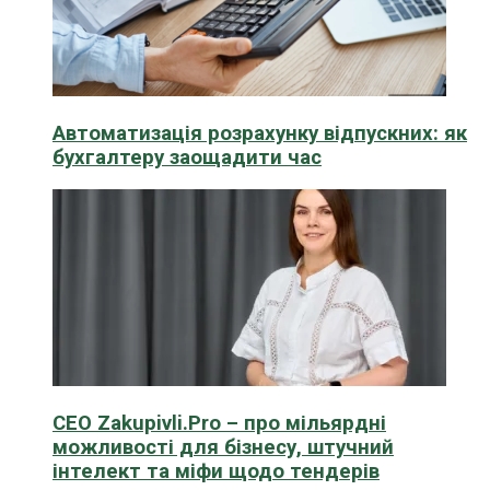
Автоматизація розрахунку відпускних: як
бухгалтеру заощадити час
CEO Zakupivli.Pro – про мільярдні
можливості для бізнесу, штучний
інтелект та міфи щодо тендерів