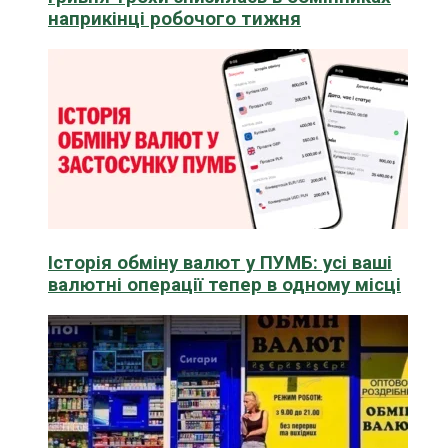
наприкінці робочого тижня
Історія обміну валют у ПУМБ: усі ваші
валютні операції тепер в одному місці