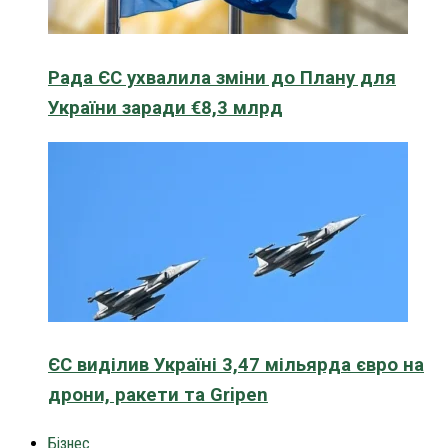
Рада ЄС ухвалила зміни до Плану для
України заради €8,3 млрд
ЄС виділив Україні 3,47 мільярда євро на
дрони, ракети та Gripen
Бізнес