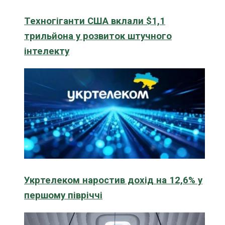
Техногіганти США вклали $1,1
трильйона у розвиток штучного
інтелекту
Укртелеком наростив дохід на 12,6% у
першому півріччі