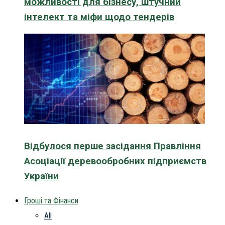
можливості для бізнесу, штучний
інтелект та міфи щодо тендерів
Відбулося перше засідання Правління
Асоціації деревообробних підприємств
України
Гроші та Фінанси
All