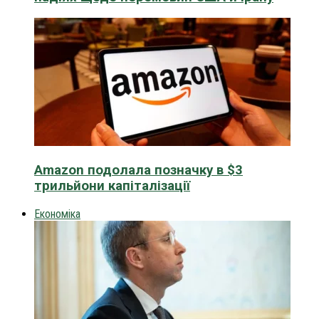
Amazon подолала позначку в $3
трильйони капіталізації
Економіка