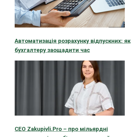
Автоматизація розрахунку відпускних: як
бухгалтеру заощадити час
CEO Zakupivli.Pro – про мільярдні