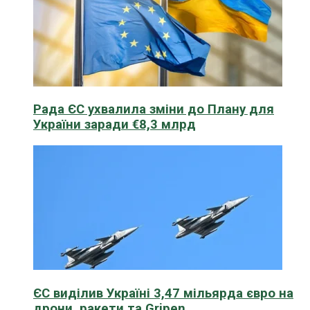
Рада ЄС ухвалила зміни до Плану для
України заради €8,3 млрд
ЄС виділив Україні 3,47 мільярда євро на
дрони, ракети та Gripen