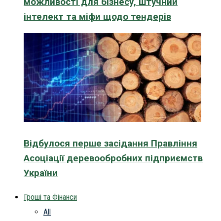
можливості для бізнесу, штучний
інтелект та міфи щодо тендерів
Відбулося перше засідання Правління
Асоціації деревообробних підприємств
України
Гроші та Фінанси
All