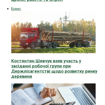
Бізнес
Костянтин Шевчук взяв участь у
засіданні робочої групи при
Держлісагентстві щодо розвитку ринку
деревини