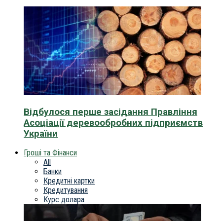
Відбулося перше засідання Правління
Асоціації деревообробних підприємств
України
Гроші та Фінанси
All
Банки
Кредитні картки
Кредитування
Курс долара