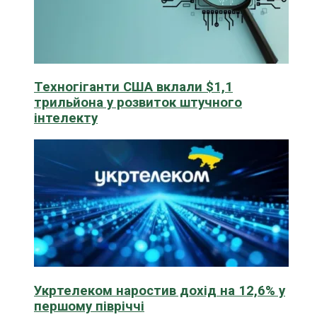
Техногіганти США вклали $1,1
трильйона у розвиток штучного
інтелекту
Укртелеком наростив дохід на 12,6% у
першому півріччі