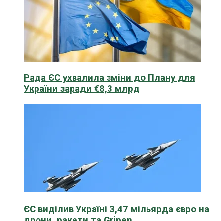
Рада ЄС ухвалила зміни до Плану для
України заради €8,3 млрд
ЄС виділив Україні 3,47 мільярда євро на
дрони, ракети та Gripen