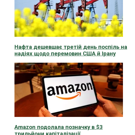
Нафта дешевшає третій день поспіль на
надіях щодо перемовин США й Ірану
Amazon подолала позначку в $3
трильйони капіталізації