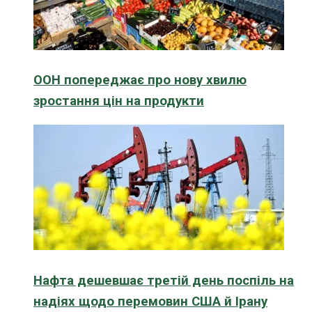
ООН попереджає про нову хвилю
зростання цін на продукти
Нафта дешевшає третій день поспіль на
надіях щодо перемовин США й Ірану