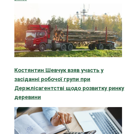
Костянтин Шевчук взяв участь у
засіданні робочої групи при
Держлісагентстві щодо розвитку ринку
деревини