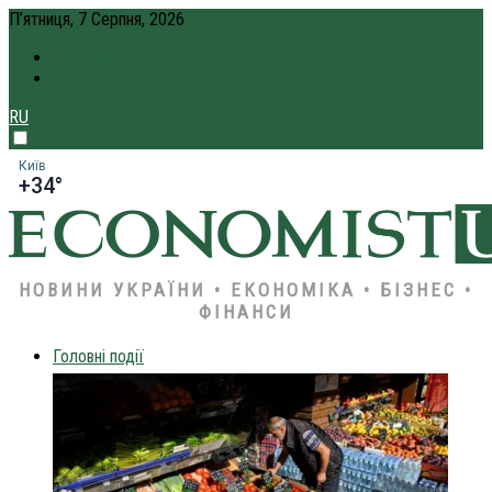
П’ятниця, 7 Серпня, 2026
ПРО НАС
КРЕДИТ ОНЛАЙН
RU
Київ
+34°
НОВИНИ УКРАЇНИ • ЕКОНОМІКА • БІЗНЕС •
ФІНАНСИ
Головні події