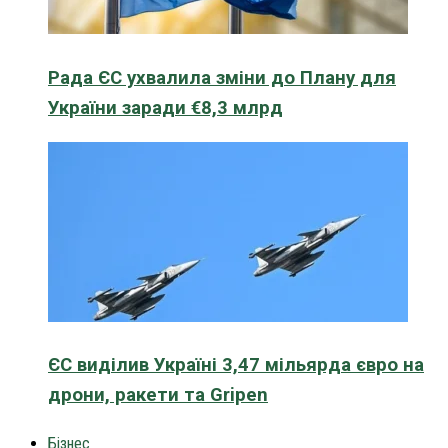
Рада ЄС ухвалила зміни до Плану для
України заради €8,3 млрд
ЄС виділив Україні 3,47 мільярда євро на
дрони, ракети та Gripen
Бізнес