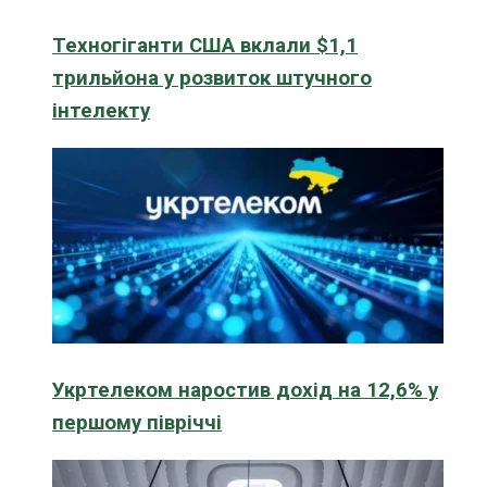
Техногіганти США вклали $1,1
трильйона у розвиток штучного
інтелекту
Укртелеком наростив дохід на 12,6% у
першому півріччі