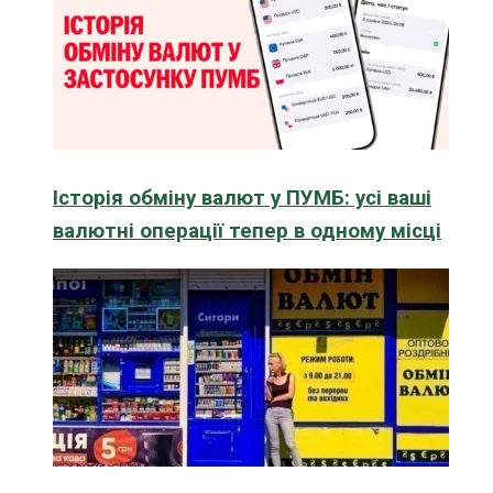
Історія обміну валют у ПУМБ: усі ваші
валютні операції тепер в одному місці