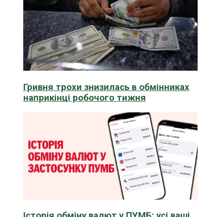
Гривня трохи знизилась в обмінниках
наприкінці робочого тижня
Історія обміну валют у ПУМБ: усі ваші