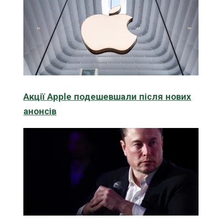
Акції Apple подешевшали після нових
анонсів