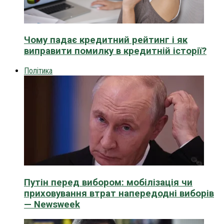
Чому падає кредитний рейтинг і як
виправити помилку в кредитній історії?
Політика
Путін перед вибором: мобілізація чи
приховування втрат напередодні виборів
— Newsweek