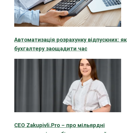
Автоматизація розрахунку відпускних: як
бухгалтеру заощадити час
CEO Zakupivli.Pro – про мільярдні