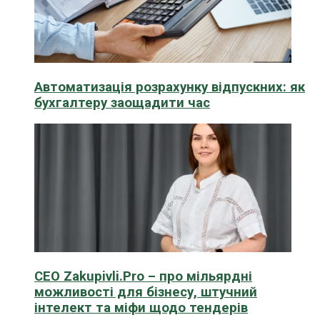
Автоматизація розрахунку відпускних: як
бухгалтеру заощадити час
CEO Zakupivli.Pro – про мільярдні
можливості для бізнесу, штучний
інтелект та міфи щодо тендерів