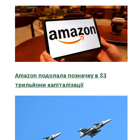
Amazon подолала позначку в $3
трильйони капіталізації