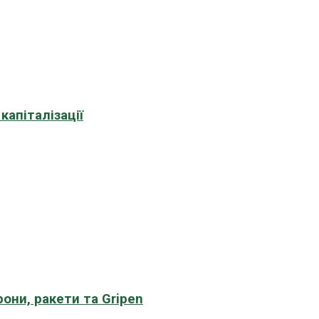
апіталізації
рони, ракети та Gripen