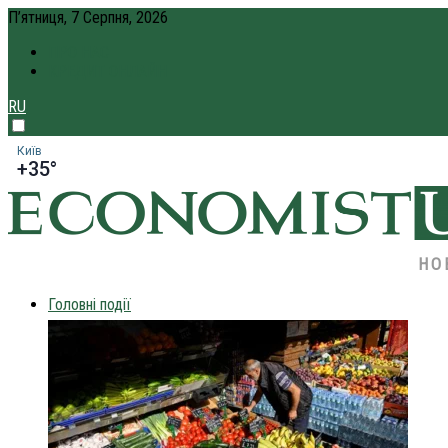
П’ятниця, 7 Серпня, 2026
ПРО НАС
КРЕДИТ ОНЛАЙН
RU
Київ
+35°
НО
Головні події