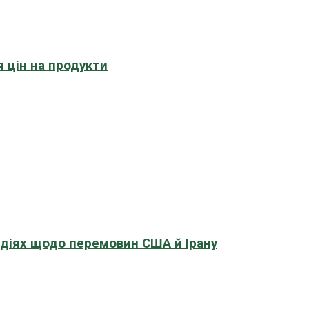
 цін на продукти
адіях щодо перемовин США й Ірану