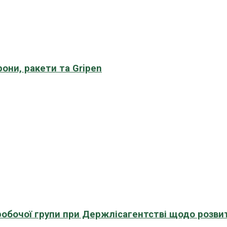
рони, ракети та Gripen
 робочої групи при Держлісагентстві щодо розви