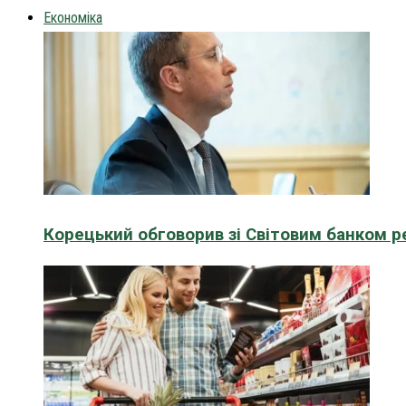
Економіка
Корецький обговорив зі Світовим банком р