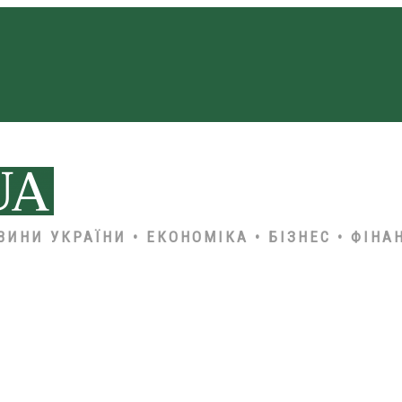
ВИНИ УКРАЇНИ • ЕКОНОМІКА • БІЗНЕС • ФІНА