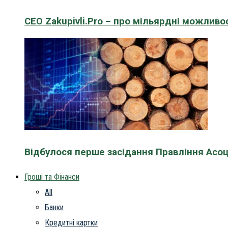
CEO Zakupivli.Pro – про мільярдні можливо
Відбулося перше засідання Правління Асоц
Гроші та Фінанси
All
Банки
Кредитні картки