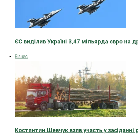
ЄС виділив Україні 3,47 мільярда євро на д
Бізнес
Костянтин Шевчук взяв участь у засіданні