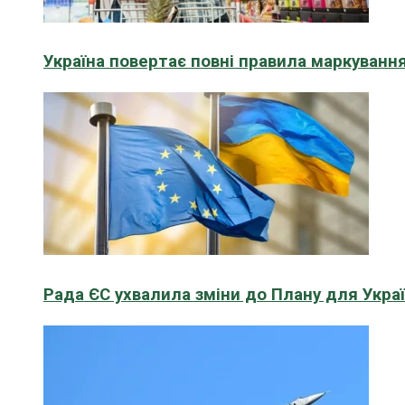
Україна повертає повні правила маркування
Рада ЄС ухвалила зміни до Плану для Укра