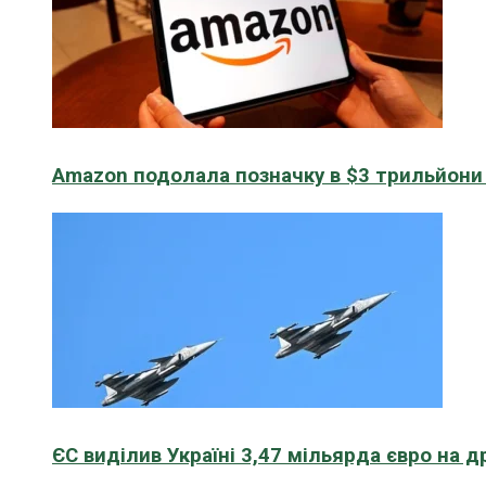
Amazon подолала позначку в $3 трильйони к
ЄС виділив Україні 3,47 мільярда євро на д