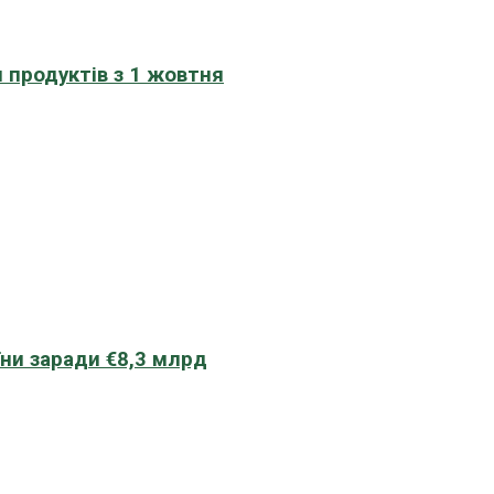
 продуктів з 1 жовтня
їни заради €8,3 млрд