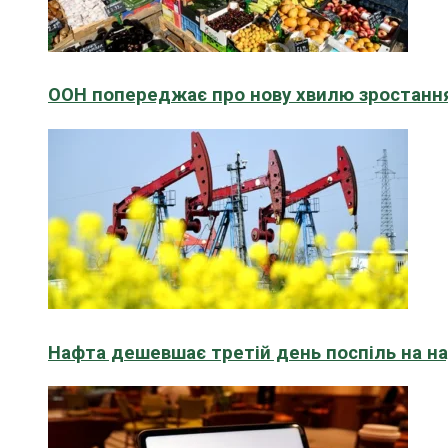
ООН попереджає про нову хвилю зростання
Нафта дешевшає третій день поспіль на н