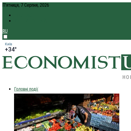
П’ятниця, 7 Серпня, 2026
ПРО НАС
КРЕДИТ ОНЛАЙН
RU
Київ
+34°
НО
Головні події