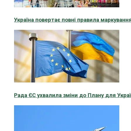
Україна повертає повні правила маркування
Рада ЄС ухвалила зміни до Плану для Укра