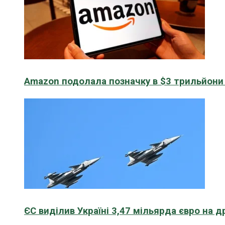
Amazon подолала позначку в $3 трильйони к
ЄС виділив Україні 3,47 мільярда євро на д