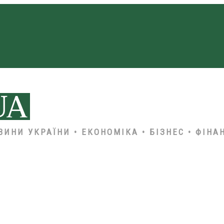
ВИНИ УКРАЇНИ • ЕКОНОМІКА • БІЗНЕС • ФІНА