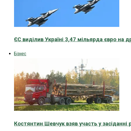
ЄС виділив Україні 3,47 мільярда євро на д
Бізнес
Костянтин Шевчук взяв участь у засіданні