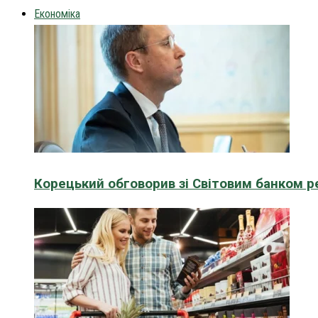
Економіка
Корецький обговорив зі Світовим банком р