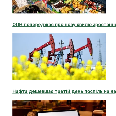
ООН попереджає про нову хвилю зростання
Нафта дешевшає третій день поспіль на н