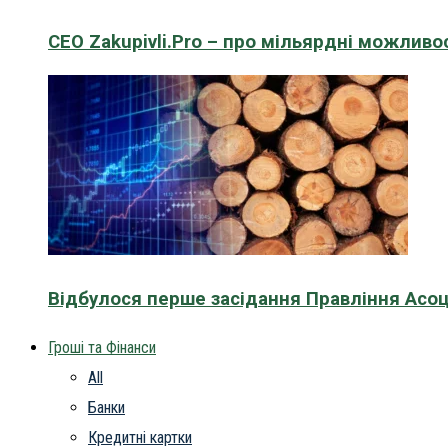
CEO Zakupivli.Pro – про мільярдні можливо
Відбулося перше засідання Правління Асоц
Гроші та Фінанси
All
Банки
Кредитні картки