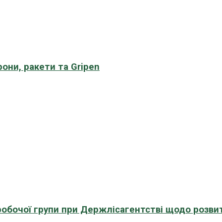
рони, ракети та Gripen
 робочої групи при Держлісагентстві щодо розви