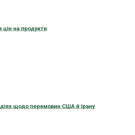
 цін на продукти
адіях щодо перемовин США й Ірану