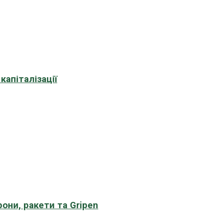
апіталізації
рони, ракети та Gripen