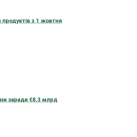
 продуктів з 1 жовтня
їни заради €8,3 млрд