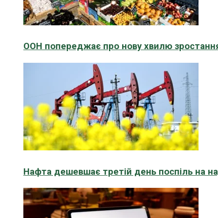
ООН попереджає про нову хвилю зростання
Нафта дешевшає третій день поспіль на н