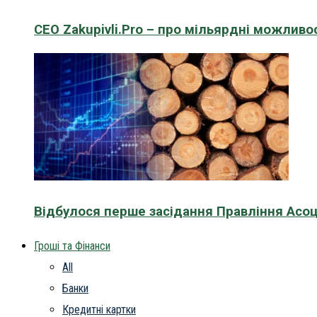
CEO Zakupivli.Pro – про мільярдні можливо
Відбулося перше засідання Правління Асоц
Гроші та Фінанси
All
Банки
Кредитні картки