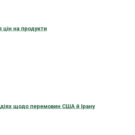
 цін на продукти
адіях щодо перемовин США й Ірану