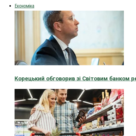
Економіка
Корецький обговорив зі Світовим банком р