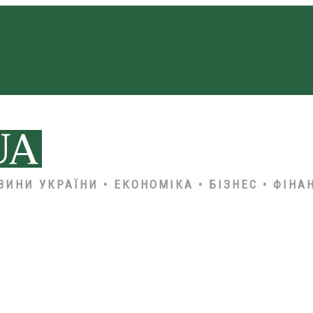
ВИНИ УКРАЇНИ • ЕКОНОМІКА • БІЗНЕС • ФІНА