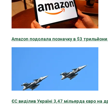
Amazon подолала позначку в $3 трильйони к
ЄС виділив Україні 3,47 мільярда євро на д