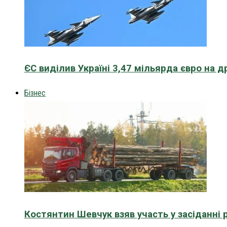
ЄС виділив Україні 3,47 мільярда євро на д
Бізнес
Костянтин Шевчук взяв участь у засіданні