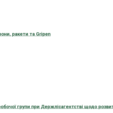
рони, ракети та Gripen
 робочої групи при Держлісагентстві щодо розви