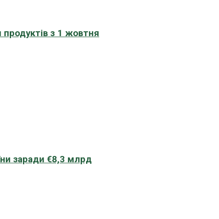
 продуктів з 1 жовтня
їни заради €8,3 млрд