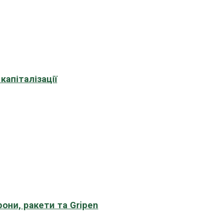
апіталізації
рони, ракети та Gripen