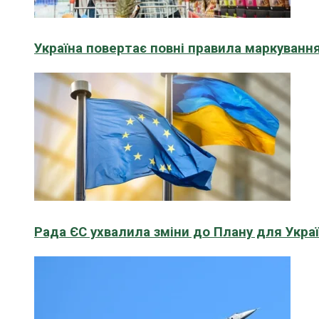
Україна повертає повні правила маркування
Рада ЄС ухвалила зміни до Плану для Укра