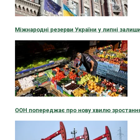
Міжнародні резерви України у липні зали
ООН попереджає про нову хвилю зростання