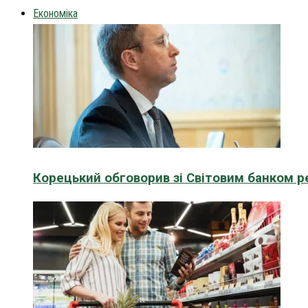
Економіка
Корецький обговорив зі Світовим банком р