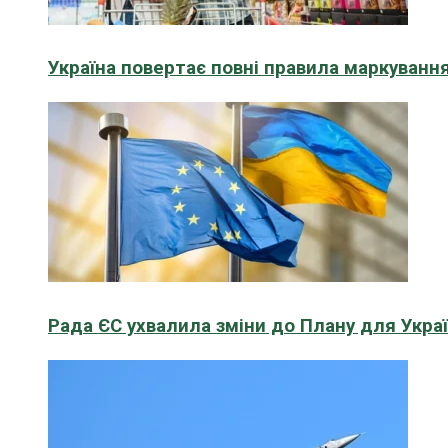
Україна повертає повні правила маркування
Рада ЄС ухвалила зміни до Плану для Укра