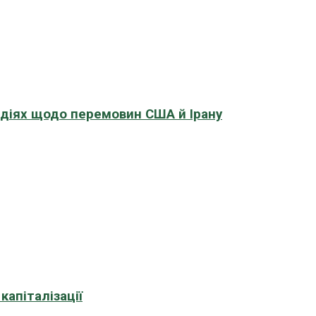
адіях щодо перемовин США й Ірану
апіталізації