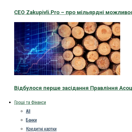
CEO Zakupivli.Pro – про мільярдні можливо
Відбулося перше засідання Правління Асоц
Гроші та Фінанси
All
Банки
Кредитні картки