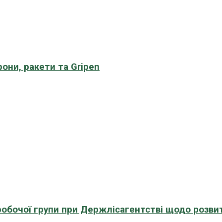
рони, ракети та Gripen
 робочої групи при Держлісагентстві щодо розви