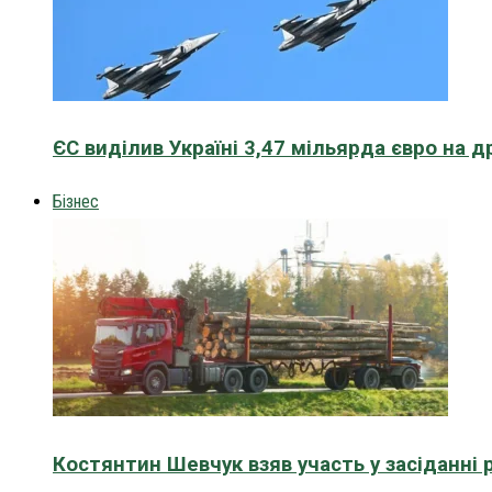
ЄС виділив Україні 3,47 мільярда євро на д
Бізнес
Костянтин Шевчук взяв участь у засіданні