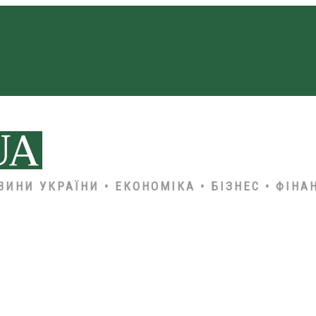
ВИНИ УКРАЇНИ • ЕКОНОМІКА • БІЗНЕС • ФІНА