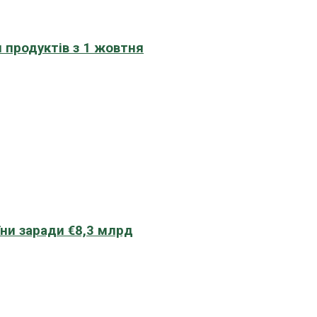
 продуктів з 1 жовтня
їни заради €8,3 млрд