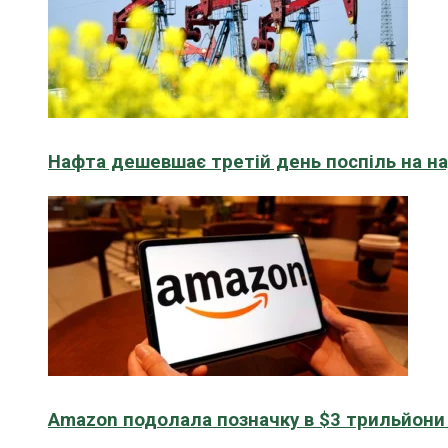
Нафта дешевшає третій день поспіль на н
Amazon подолала позначку в $3 трильйони к