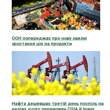
ООН попереджає про нову хвилю
зростання цін на продукти
Нафта дешевшає третій день поспіль на
надіях щодо перемовин США й Ірану