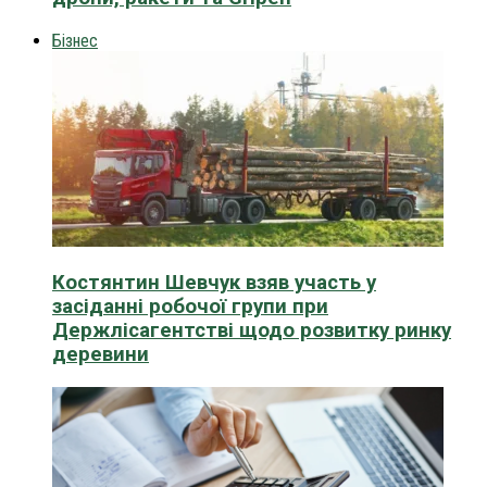
Бізнес
Костянтин Шевчук взяв участь у
засіданні робочої групи при
Держлісагентстві щодо розвитку ринку
деревини