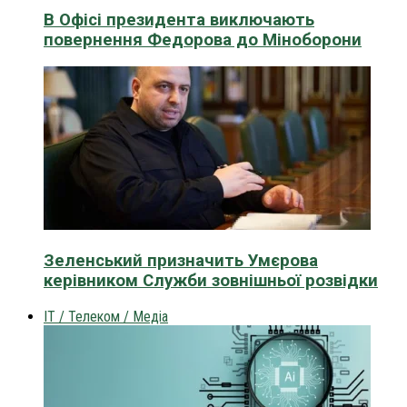
В Офісі президента виключають
повернення Федорова до Міноборони
Зеленський призначить Умєрова
керівником Служби зовнішньої розвідки
IT / Телеком / Медіа