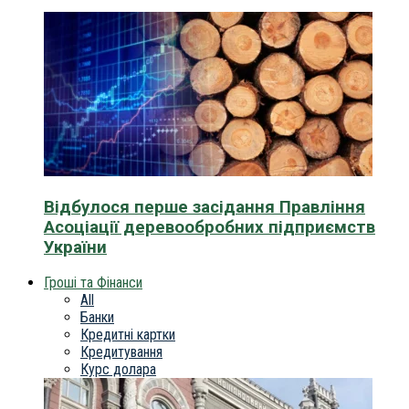
Відбулося перше засідання Правління
Асоціації деревообробних підприємств
України
Гроші та Фінанси
All
Банки
Кредитні картки
Кредитування
Курс долара