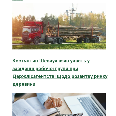
Костянтин Шевчук взяв участь у
засіданні робочої групи при
Держлісагентстві щодо розвитку ринку
деревини