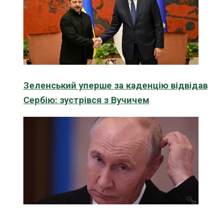
Зеленський уперше за каденцію відвідав
Сербію: зустрівся з Вучичем