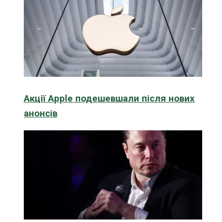
Акції Apple подешевшали після нових
анонсів