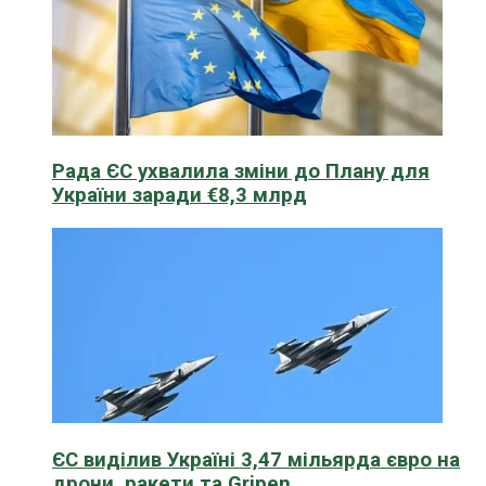
Рада ЄС ухвалила зміни до Плану для
України заради €8,3 млрд
ЄС виділив Україні 3,47 мільярда євро на
дрони, ракети та Gripen