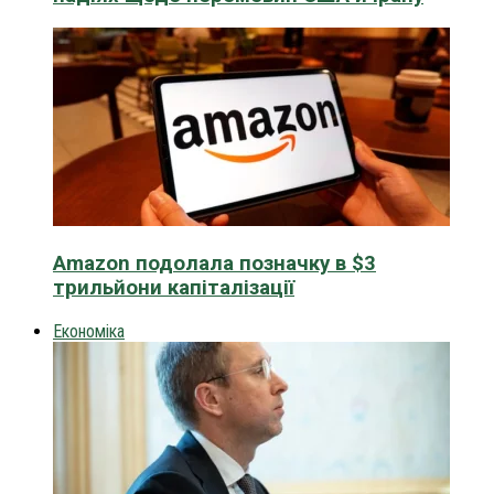
Amazon подолала позначку в $3
трильйони капіталізації
Економіка