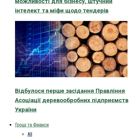
можливості для бізнесу, штучний
інтелект та міфи щодо тендерів
Відбулося перше засідання Правління
Асоціації деревообробних підприємств
України
Гроші та Фінанси
All