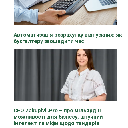
Автоматизація розрахунку відпускних: як
бухгалтеру заощадити час
CEO Zakupivli.Pro – про мільярдні
можливості для бізнесу, штучний
інтелект та міфи щодо тендерів