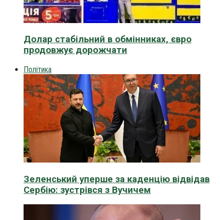
Долар стабільний в обмінниках, євро
продовжує дорожчати
Політика
Зеленський уперше за каденцію відвідав
Сербію: зустрівся з Вучичем