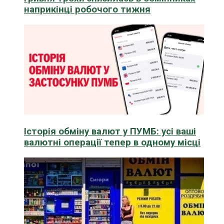
наприкінці робочого тижня
Історія обміну валют у ПУМБ: усі ваші
валютні операції тепер в одному місці