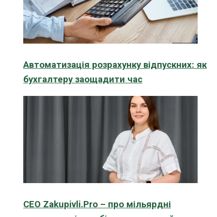
Автоматизація розрахунку відпускних: як
бухгалтеру заощадити час
CEO Zakupivli.Pro – про мільярдні