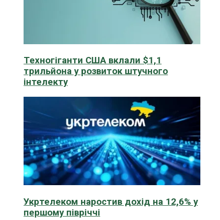
Техногіганти США вклали $1,1
трильйона у розвиток штучного
інтелекту
Укртелеком наростив дохід на 12,6% у
першому півріччі