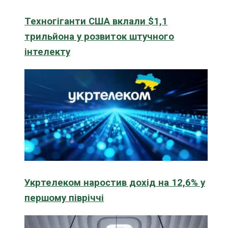
Техногіганти США вклали $1,1
трильйона у розвиток штучного
інтелекту
Укртелеком наростив дохід на 12,6% у
першому півріччі