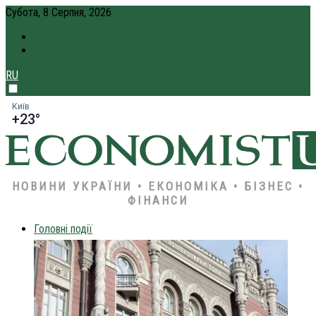
Субота, 8 Серпня, 2026
ПРО НАС
КРЕДИТ ОНЛАЙН
RU
Київ
+23°
НОВИНИ УКРАЇНИ • ЕКОНОМІКА • БІЗНЕС •
ФІНАНСИ
Головні події