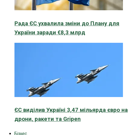
Рада ЄС ухвалила зміни до Плану для
України заради €8,3 млрд
ЄС виділив Україні 3,47 мільярда євро на
дрони, ракети та Gripen
Бізнес