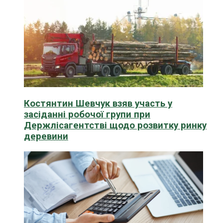
Костянтин Шевчук взяв участь у
засіданні робочої групи при
Держлісагентстві щодо розвитку ринку
деревини