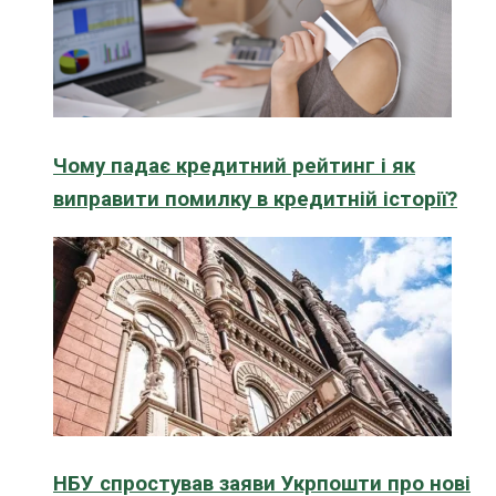
Чому падає кредитний рейтинг і як
виправити помилку в кредитній історії?
НБУ спростував заяви Укрпошти про нові