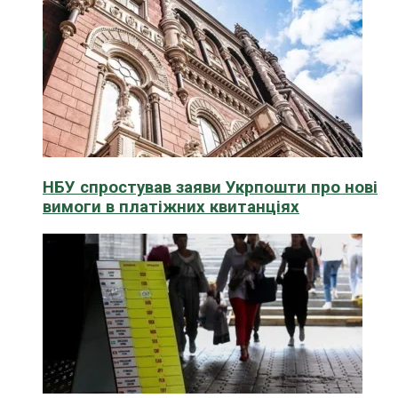
НБУ спростував заяви Укрпошти про нові
вимоги в платіжних квитанціях