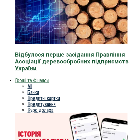
Відбулося перше засідання Правління
Асоціації деревообробних підприємств
України
Гроші та Фінанси
All
Банки
Кредитні картки
Кредитування
Курс долара