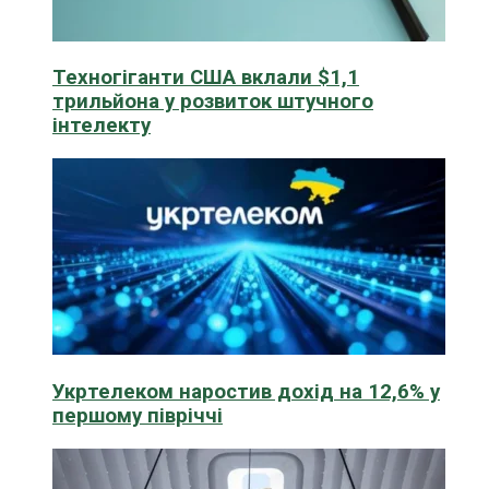
Техногіганти США вклали $1,1
трильйона у розвиток штучного
інтелекту
Укртелеком наростив дохід на 12,6% у
першому півріччі