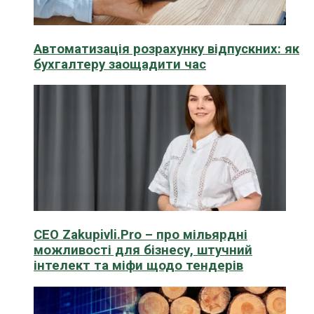
Автоматизація розрахунку відпускних: як
бухгалтеру заощадити час
CEO Zakupivli.Pro – про мільярдні
можливості для бізнесу, штучний
інтелект та міфи щодо тендерів