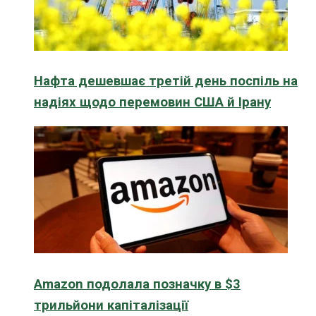
Нафта дешевшає третій день поспіль на
надіях щодо перемовин США й Ірану
Amazon подолала позначку в $3
трильйони капіталізації