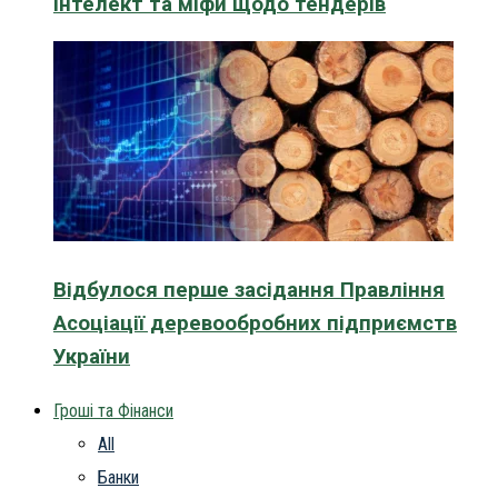
інтелект та міфи щодо тендерів
Відбулося перше засідання Правління
Асоціації деревообробних підприємств
України
Гроші та Фінанси
All
Банки