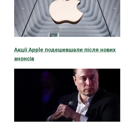
Акції Apple подешевшали після нових
анонсів