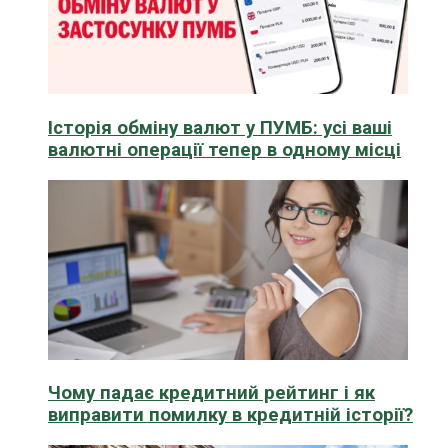
Історія обміну валют у ПУМБ: усі ваші
валютні операції тепер в одному місці
Чому падає кредитний рейтинг і як
виправити помилку в кредитній історії?