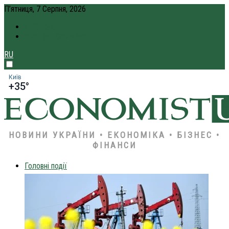
П’ятниця, 7 Серпня, 2026
ПРО НАС
КРЕДИТ ОНЛАЙН
RU
Київ
+35°
НОВИНИ УКРАЇНИ • ЕКОНОМІКА • БІЗНЕС •
ФІНАНСИ
Головні події