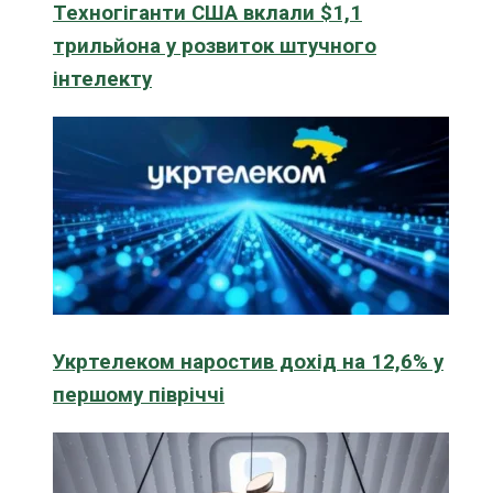
Техногіганти США вклали $1,1
трильйона у розвиток штучного
інтелекту
Укртелеком наростив дохід на 12,6% у
першому півріччі