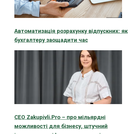
Автоматизація розрахунку відпускних: як
бухгалтеру заощадити час
CEO Zakupivli.Pro – про мільярдні
можливості для бізнесу, штучний