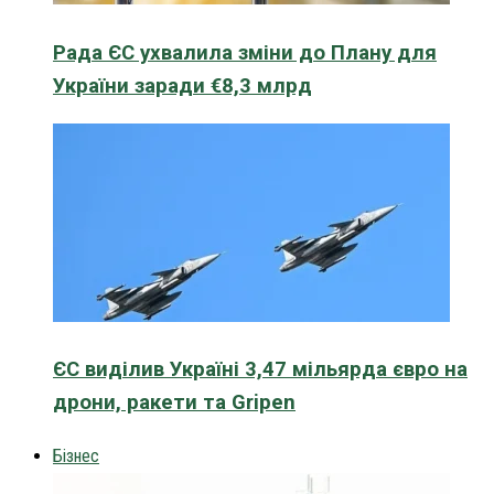
Рада ЄС ухвалила зміни до Плану для
України заради €8,3 млрд
ЄС виділив Україні 3,47 мільярда євро на
дрони, ракети та Gripen
Бізнес