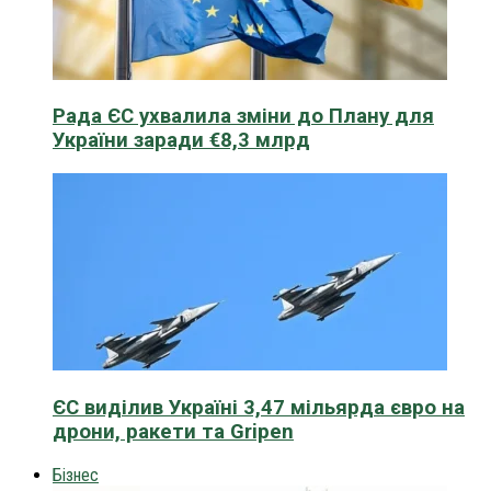
Рада ЄС ухвалила зміни до Плану для
України заради €8,3 млрд
ЄС виділив Україні 3,47 мільярда євро на
дрони, ракети та Gripen
Бізнес