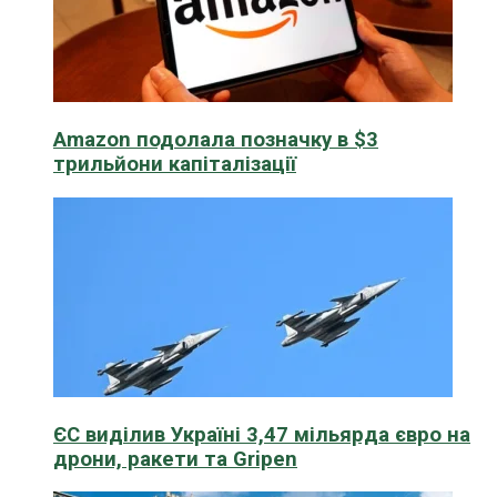
Amazon подолала позначку в $3
трильйони капіталізації
ЄС виділив Україні 3,47 мільярда євро на
дрони, ракети та Gripen