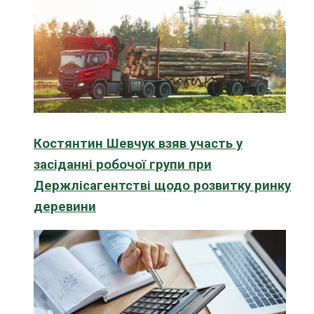
Костянтин Шевчук взяв участь у
засіданні робочої групи при
Держлісагентстві щодо розвитку ринку
деревини