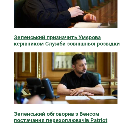
Зеленський призначить Умєрова
керівником Служби зовнішньої розвідки
Зеленський обговорив з Венсом
постачання перехоплювачів Patriot