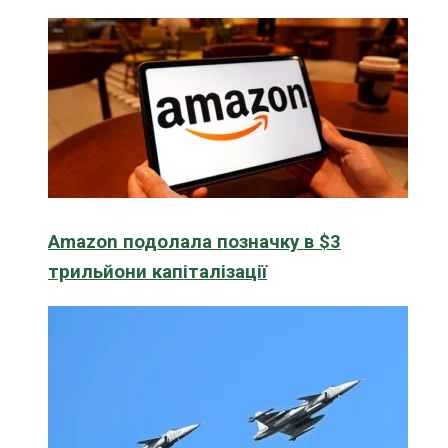
Amazon подолала позначку в $3
трильйони капіталізації