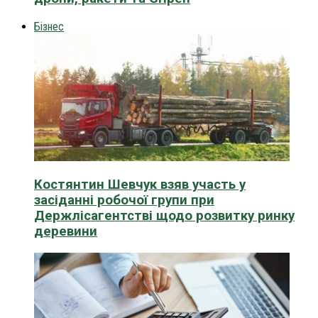
Бізнес
Костянтин Шевчук взяв участь у
засіданні робочої групи при
Держлісагентстві щодо розвитку ринку
деревини