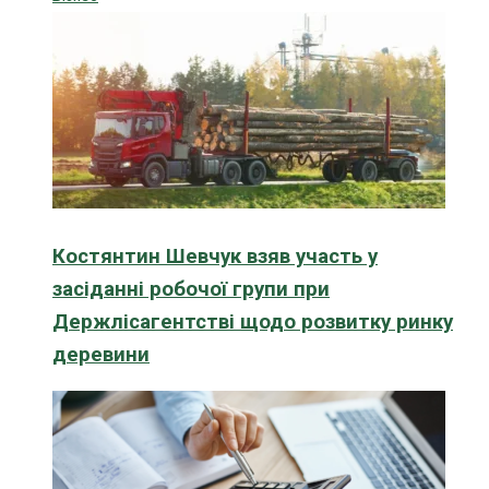
Костянтин Шевчук взяв участь у
засіданні робочої групи при
Держлісагентстві щодо розвитку ринку
деревини