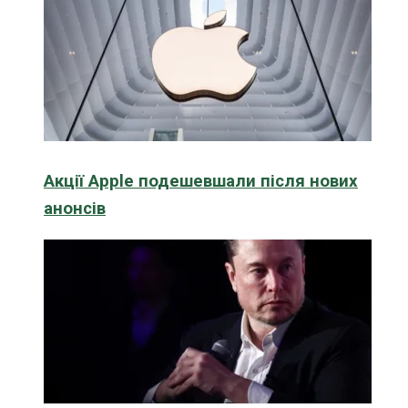
Акції Apple подешевшали після нових
анонсів