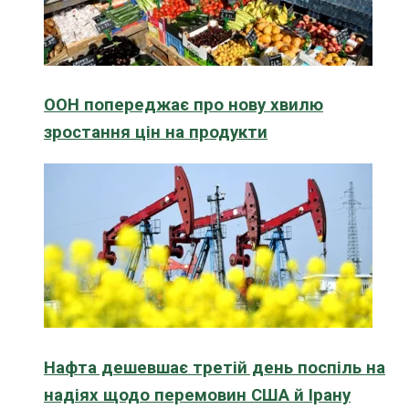
ООН попереджає про нову хвилю
зростання цін на продукти
Нафта дешевшає третій день поспіль на
надіях щодо перемовин США й Ірану