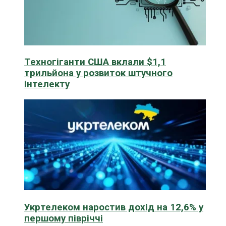
Техногіганти США вклали $1,1
трильйона у розвиток штучного
інтелекту
Укртелеком наростив дохід на 12,6% у
першому півріччі