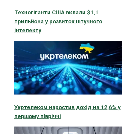
Техногіганти США вклали $1,1
трильйона у розвиток штучного
інтелекту
Укртелеком наростив дохід на 12,6% у
першому півріччі