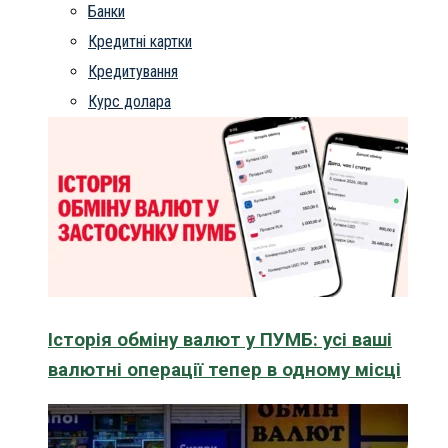
Банки
Кредитні картки
Кредитування
Курс долара
Історія обміну валют у ПУМБ: усі ваші
валютні операції тепер в одному місці