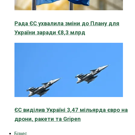
Рада ЄС ухвалила зміни до Плану для
України заради €8,3 млрд
ЄС виділив Україні 3,47 мільярда євро на
дрони, ракети та Gripen
Бізнес