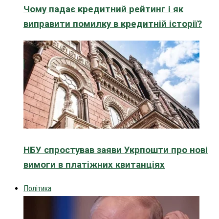
Чому падає кредитний рейтинг і як
виправити помилку в кредитній історії?
НБУ спростував заяви Укрпошти про нові
вимоги в платіжних квитанціях
Політика