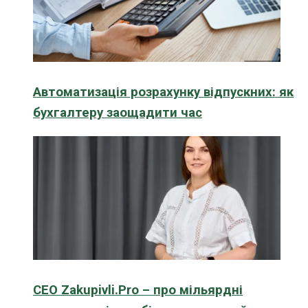
Автоматизація розрахунку відпускних: як
бухгалтеру заощадити час
CEO Zakupivli.Pro – про мільярдні