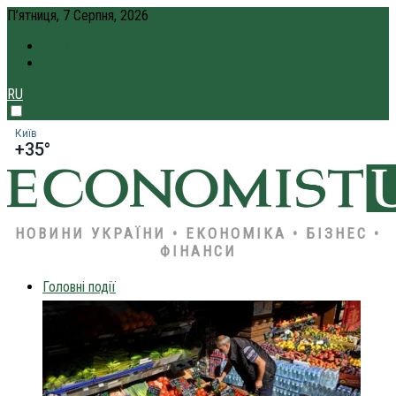
П’ятниця, 7 Серпня, 2026
ПРО НАС
КРЕДИТ ОНЛАЙН
RU
Київ
+35°
НОВИНИ УКРАЇНИ • ЕКОНОМІКА • БІЗНЕС •
ФІНАНСИ
Головні події