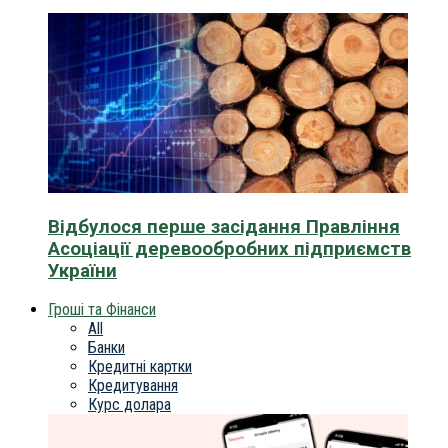
Відбулося перше засідання Правління
Асоціації деревообробних підприємств
України
Гроші та Фінанси
All
Банки
Кредитні картки
Кредитування
Курс долара