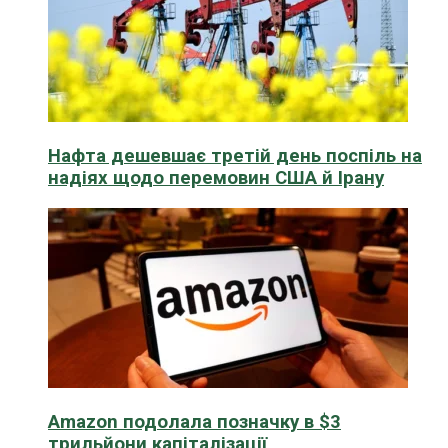
Нафта дешевшає третій день поспіль на
надіях щодо перемовин США й Ірану
Amazon подолала позначку в $3
трильйони капіталізації