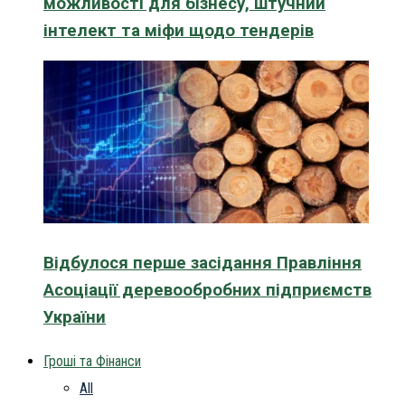
можливості для бізнесу, штучний
інтелект та міфи щодо тендерів
Відбулося перше засідання Правління
Асоціації деревообробних підприємств
України
Гроші та Фінанси
All