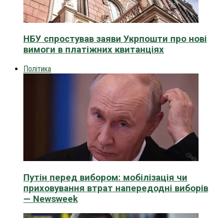
НБУ спростував заяви Укрпошти про нові
вимоги в платіжних квитанціях
Політика
Путін перед вибором: мобілізація чи
приховування втрат напередодні виборів
— Newsweek