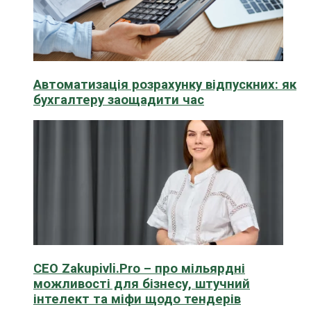
Автоматизація розрахунку відпускних: як
бухгалтеру заощадити час
CEO Zakupivli.Pro – про мільярдні
можливості для бізнесу, штучний
інтелект та міфи щодо тендерів