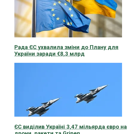
Рада ЄС ухвалила зміни до Плану для
України заради €8,3 млрд
ЄС виділив Україні 3,47 мільярда євро на
дрони, ракети та Gripen