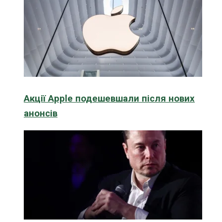
Акції Apple подешевшали після нових
анонсів