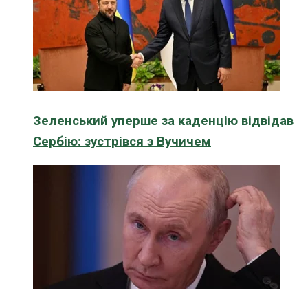
Зеленський уперше за каденцію відвідав
Сербію: зустрівся з Вучичем