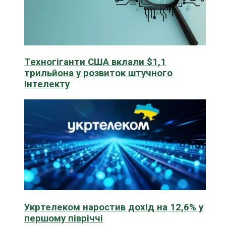
Техногіганти США вклали $1,1
трильйона у розвиток штучного
інтелекту
Укртелеком наростив дохід на 12,6% у
першому півріччі