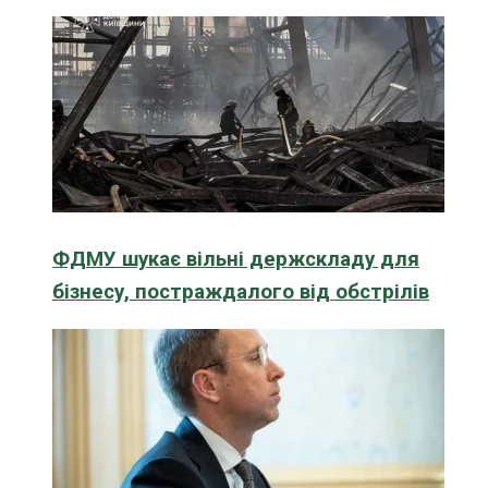
ФДМУ шукає вільні держскладу для
бізнесу, постраждалого від обстрілів