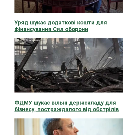
Уряд шукає додаткові кошти для
фінансування Сил оборони
ФДМУ шукає вільні держскладу для
бізнесу, постраждалого від обстрілів