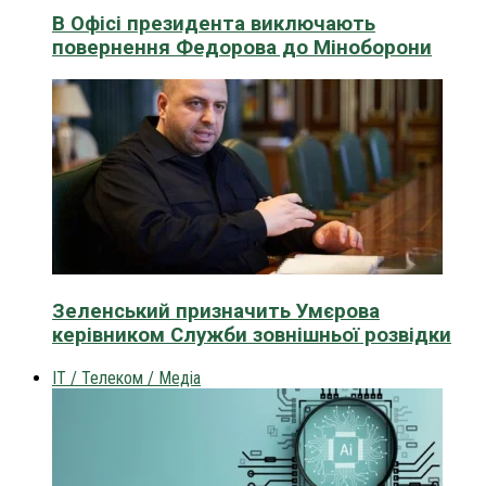
В Офісі президента виключають
повернення Федорова до Міноборони
Зеленський призначить Умєрова
керівником Служби зовнішньої розвідки
IT / Телеком / Медіа