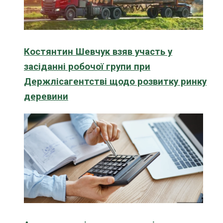
Костянтин Шевчук взяв участь у
засіданні робочої групи при
Держлісагентстві щодо розвитку ринку
деревини