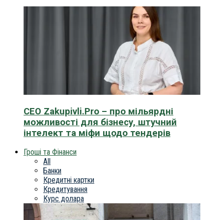
CEO Zakupivli.Pro – про мільярдні
можливості для бізнесу, штучний
інтелект та міфи щодо тендерів
Гроші та Фінанси
All
Банки
Кредитні картки
Кредитування
Курс долара