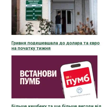
Гривня подешевшала до долара та євро
на початку тижня
Більше кешбеку та ще більше вигоди від