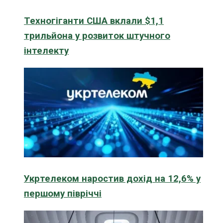
Техногіганти США вклали $1,1
трильйона у розвиток штучного
інтелекту
Укртелеком наростив дохід на 12,6% у
першому півріччі