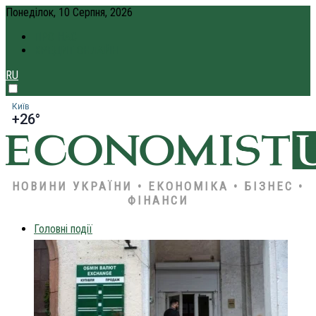
Понеділок, 10 Серпня, 2026
ПРО НАС
КРЕДИТ ОНЛАЙН
RU
Київ
+26°
НОВИНИ УКРАЇНИ • ЕКОНОМІКА • БІЗНЕС •
ФІНАНСИ
Головні події