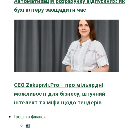
Автоматизація розрахунку відпускних: як
бухгалтеру заощадити час
CEO Zakupivli.Pro – про мільярдні
можливості для бізнесу, штучний
інтелект та міфи щодо тендерів
Гроші та Фінанси
All