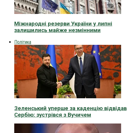
Міжнародні резерви України у липні
залишились майже незмінними
Політика
Зеленський уперше за каденцію відвідав
Сербію: зустрівся з Вучичем