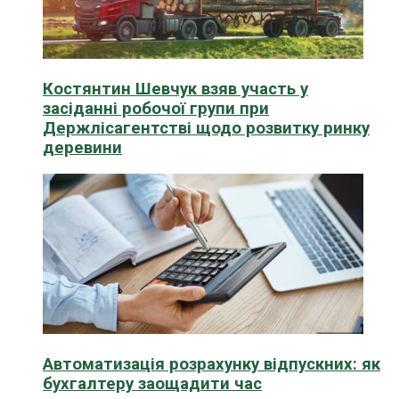
Костянтин Шевчук взяв участь у
засіданні робочої групи при
Держлісагентстві щодо розвитку ринку
деревини
Автоматизація розрахунку відпускних: як
бухгалтеру заощадити час