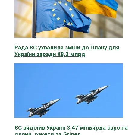
Рада ЄС ухвалила зміни до Плану для
України заради €8,3 млрд
ЄС виділив Україні 3,47 мільярда євро на
дрони, ракети та Gripen