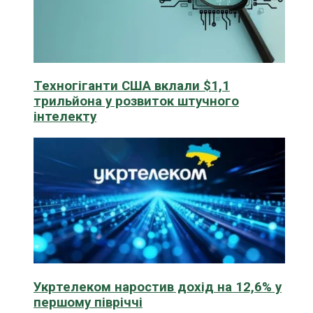
Техногіганти США вклали $1,1
трильйона у розвиток штучного
інтелекту
Укртелеком наростив дохід на 12,6% у
першому півріччі