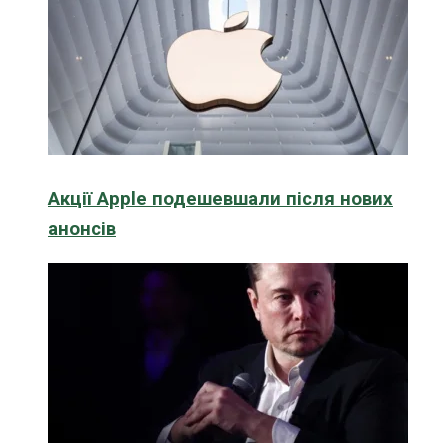
Акції Apple подешевшали після нових
анонсів