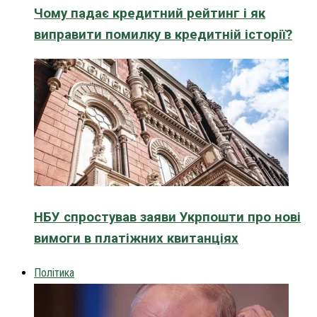
Чому падає кредитний рейтинг і як
виправити помилку в кредитній історії?
НБУ спростував заяви Укрпошти про нові
вимоги в платіжних квитанціях
Політика