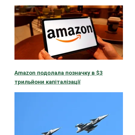
Amazon подолала позначку в $3
трильйони капіталізації