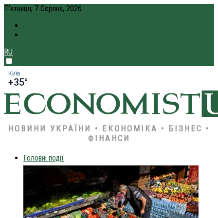
П’ятниця, 7 Серпня, 2026
ПРО НАС
КРЕДИТ ОНЛАЙН
RU
Київ
+35°
НОВИНИ УКРАЇНИ • ЕКОНОМІКА • БІЗНЕС •
ФІНАНСИ
Головні події