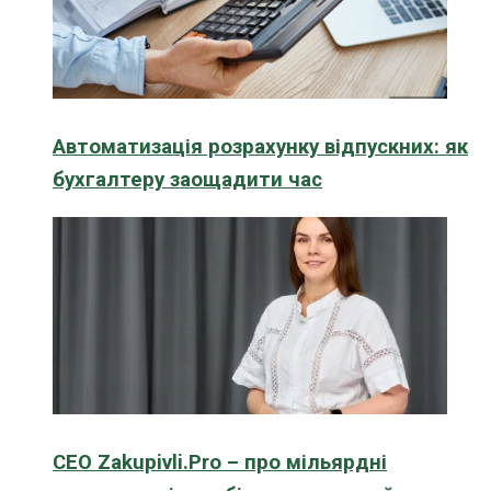
Автоматизація розрахунку відпускних: як
бухгалтеру заощадити час
CEO Zakupivli.Pro – про мільярдні