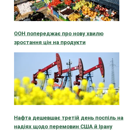
ООН попереджає про нову хвилю
зростання цін на продукти
Нафта дешевшає третій день поспіль на
надіях щодо перемовин США й Ірану