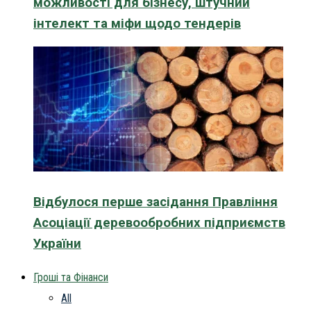
можливості для бізнесу, штучний
інтелект та міфи щодо тендерів
Відбулося перше засідання Правління
Асоціації деревообробних підприємств
України
Гроші та Фінанси
All