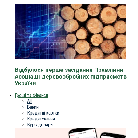
Відбулося перше засідання Правління
Асоціації деревообробних підприємств
України
Гроші та Фінанси
All
Банки
Кредитні картки
Кредитування
Курс долара