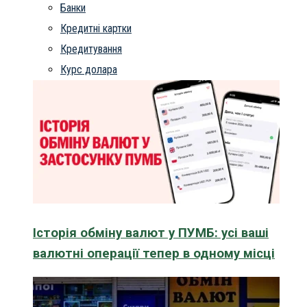
Банки
Кредитні картки
Кредитування
Курс долара
Історія обміну валют у ПУМБ: усі ваші
валютні операції тепер в одному місці