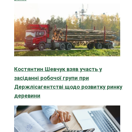
Костянтин Шевчук взяв участь у
засіданні робочої групи при
Держлісагентстві щодо розвитку ринку
деревини