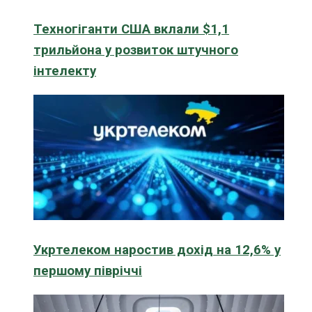
Техногіганти США вклали $1,1
трильйона у розвиток штучного
інтелекту
Укртелеком наростив дохід на 12,6% у
першому півріччі