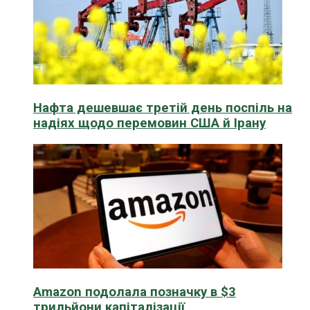
Нафта дешевшає третій день поспіль на
надіях щодо перемовин США й Ірану
Amazon подолала позначку в $3
трильйони капіталізації