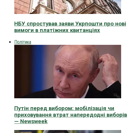
НБУ спростував заяви Укрпошти про нові
вимоги в платіжних квитанціях
Політика
Путін перед вибором: мобілізація чи
приховування втрат напередодні виборів
— Newsweek