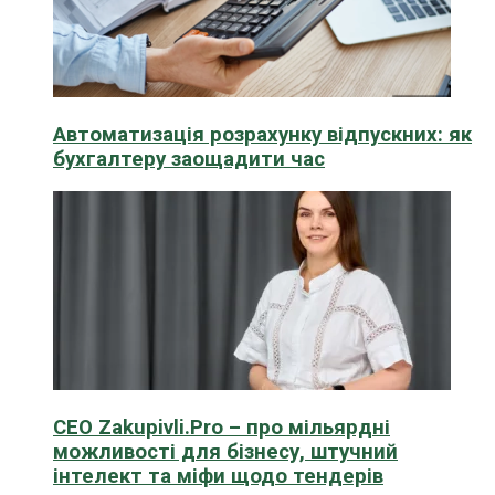
Автоматизація розрахунку відпускних: як
бухгалтеру заощадити час
CEO Zakupivli.Pro – про мільярдні
можливості для бізнесу, штучний
інтелект та міфи щодо тендерів