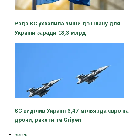
Рада ЄС ухвалила зміни до Плану для
України заради €8,3 млрд
ЄС виділив Україні 3,47 мільярда євро на
дрони, ракети та Gripen
Бізнес