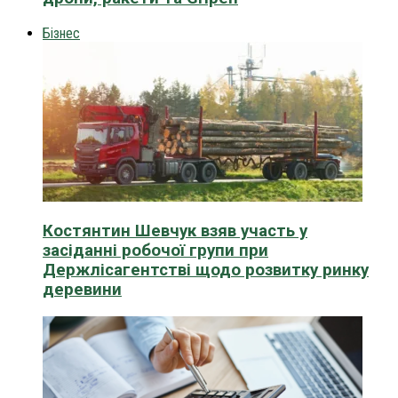
Бізнес
Костянтин Шевчук взяв участь у
засіданні робочої групи при
Держлісагентстві щодо розвитку ринку
деревини