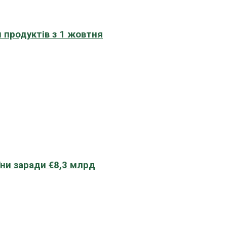
 продуктів з 1 жовтня
їни заради €8,3 млрд