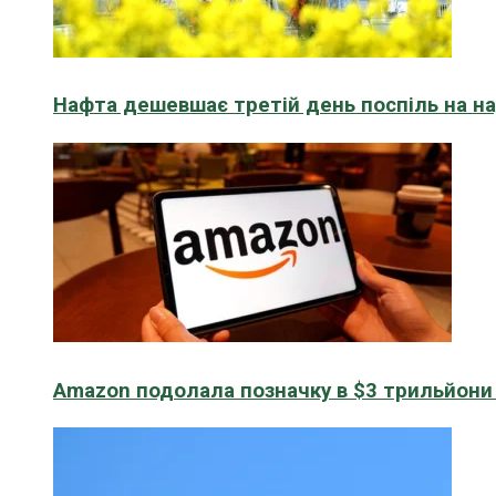
Нафта дешевшає третій день поспіль на н
Amazon подолала позначку в $3 трильйони к