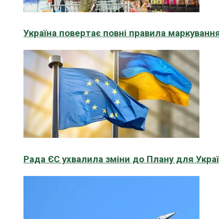
Україна повертає повні правила маркування
Рада ЄС ухвалила зміни до Плану для Укра