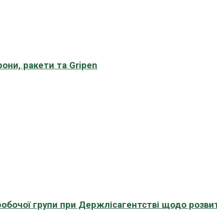
рони, ракети та Gripen
 робочої групи при Держлісагентстві щодо розви