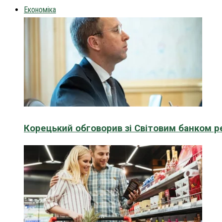
Економіка
Корецький обговорив зі Світовим банком р