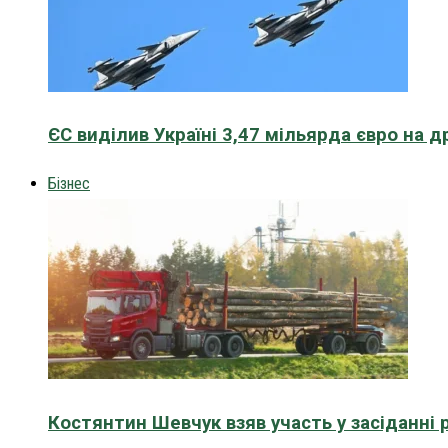
ЄС виділив Україні 3,47 мільярда євро на д
Бізнес
Костянтин Шевчук взяв участь у засіданні