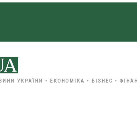
ВИНИ УКРАЇНИ • ЕКОНОМІКА • БІЗНЕС • ФІНА