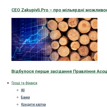
CEO Zakupivli.Pro – про мільярдні можливо
Відбулося перше засідання Правління Асоц
Гроші та Фінанси
All
Банки
Кредитні картки