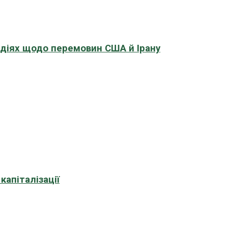
адіях щодо перемовин США й Ірану
апіталізації