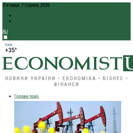
П’ятниця, 7 Серпня, 2026
ПРО НАС
КРЕДИТ ОНЛАЙН
RU
Київ
+35°
НОВИНИ УКРАЇНИ • ЕКОНОМІКА • БІЗНЕС •
ФІНАНСИ
Головні події