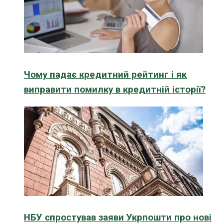
Чому падає кредитний рейтинг і як
виправити помилку в кредитній історії?
НБУ спростував заяви Укрпошти про нові