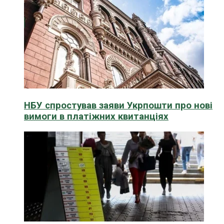
НБУ спростував заяви Укрпошти про нові
вимоги в платіжних квитанціях