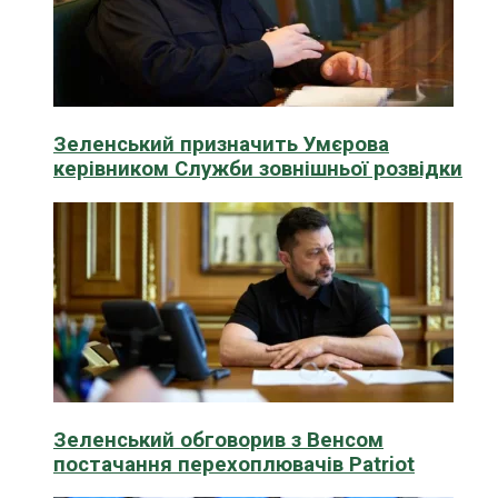
Зеленський призначить Умєрова
керівником Служби зовнішньої розвідки
Зеленський обговорив з Венсом
постачання перехоплювачів Patriot