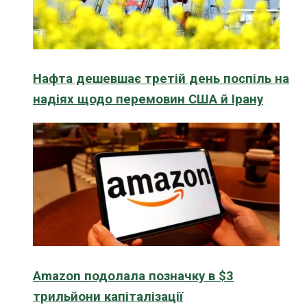
Нафта дешевшає третій день поспіль на
надіях щодо перемовин США й Ірану
Amazon подолала позначку в $3
трильйони капіталізації