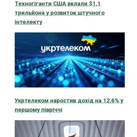
Техногіганти США вклали $1,1
трильйона у розвиток штучного
інтелекту
Укртелеком наростив дохід на 12,6% у
першому півріччі