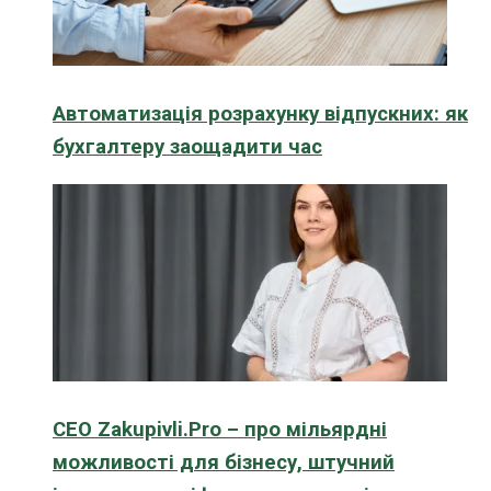
Автоматизація розрахунку відпускних: як
бухгалтеру заощадити час
CEO Zakupivli.Pro – про мільярдні
можливості для бізнесу, штучний