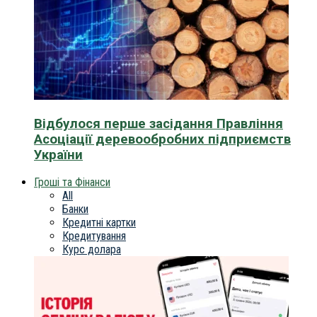
Відбулося перше засідання Правління
Асоціації деревообробних підприємств
України
Гроші та Фінанси
All
Банки
Кредитні картки
Кредитування
Курс долара