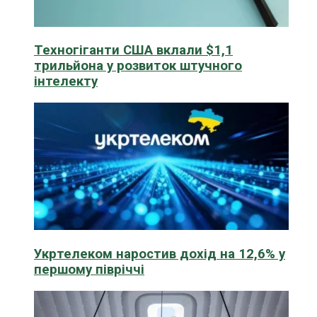
Техногіганти США вклали $1,1
трильйона у розвиток штучного
інтелекту
Укртелеком наростив дохід на 12,6% у
першому півріччі