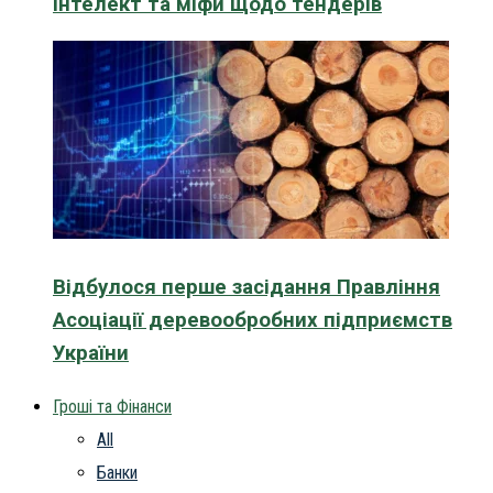
інтелект та міфи щодо тендерів
Відбулося перше засідання Правління
Асоціації деревообробних підприємств
України
Гроші та Фінанси
All
Банки