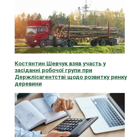
Костянтин Шевчук взяв участь у
засіданні робочої групи при
Держлісагентстві щодо розвитку ринку
деревини