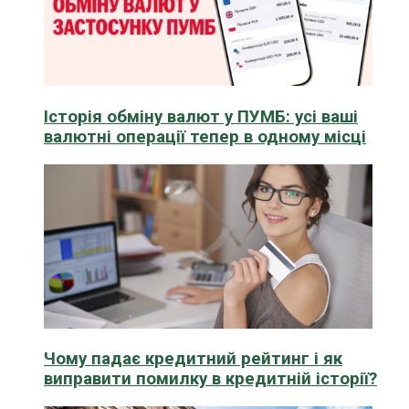
Історія обміну валют у ПУМБ: усі ваші
валютні операції тепер в одному місці
Чому падає кредитний рейтинг і як
виправити помилку в кредитній історії?