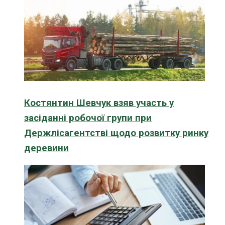
Костянтин Шевчук взяв участь у
засіданні робочої групи при
Держлісагентстві щодо розвитку ринку
деревини