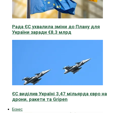
Рада ЄС ухвалила зміни до Плану для
України заради €8,3 млрд
ЄС виділив Україні 3,47 мільярда євро на
дрони, ракети та Gripen
Бізнес