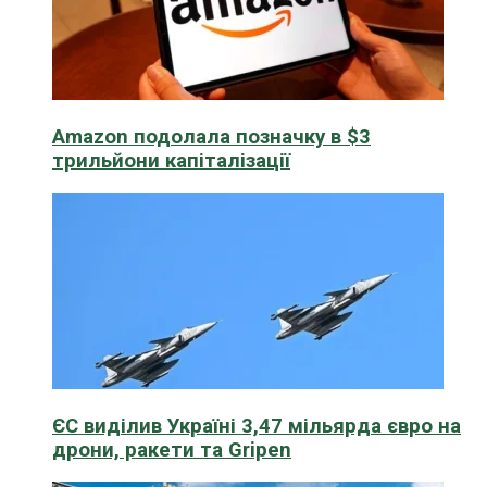
Amazon подолала позначку в $3
трильйони капіталізації
ЄС виділив Україні 3,47 мільярда євро на
дрони, ракети та Gripen