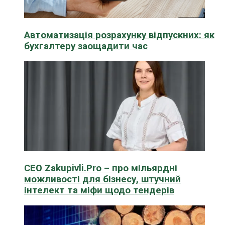
Автоматизація розрахунку відпускних: як
бухгалтеру заощадити час
CEO Zakupivli.Pro – про мільярдні
можливості для бізнесу, штучний
інтелект та міфи щодо тендерів