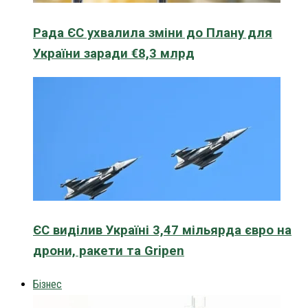
Рада ЄС ухвалила зміни до Плану для
України заради €8,3 млрд
ЄС виділив Україні 3,47 мільярда євро на
дрони, ракети та Gripen
Бізнес