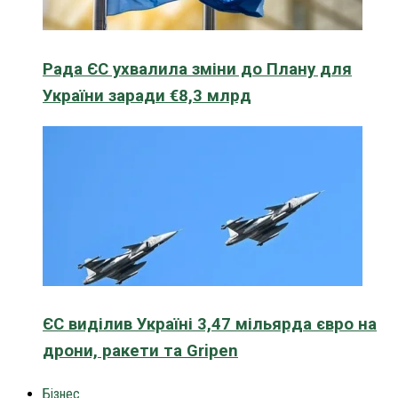
Рада ЄС ухвалила зміни до Плану для
України заради €8,3 млрд
ЄС виділив Україні 3,47 мільярда євро на
дрони, ракети та Gripen
Бізнес