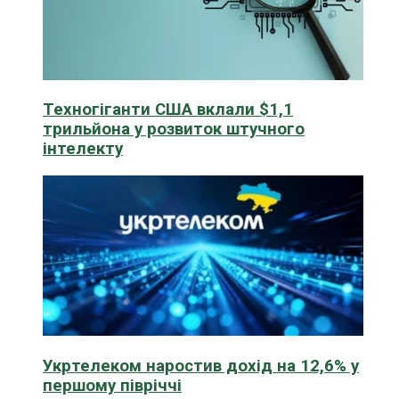
Техногіганти США вклали $1,1
трильйона у розвиток штучного
інтелекту
Укртелеком наростив дохід на 12,6% у
першому півріччі