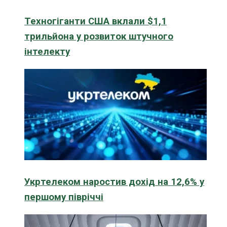
Техногіганти США вклали $1,1
трильйона у розвиток штучного
інтелекту
Укртелеком наростив дохід на 12,6% у
першому півріччі