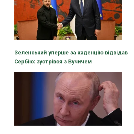
Зеленський уперше за каденцію відвідав
Сербію: зустрівся з Вучичем