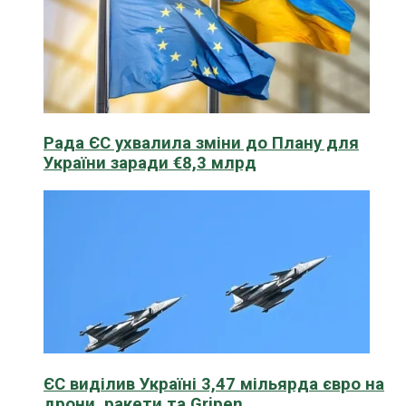
Рада ЄС ухвалила зміни до Плану для
України заради €8,3 млрд
ЄС виділив Україні 3,47 мільярда євро на
дрони, ракети та Gripen