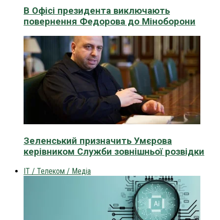
В Офісі президента виключають
повернення Федорова до Міноборони
Зеленський призначить Умєрова
керівником Служби зовнішньої розвідки
IT / Телеком / Медіа