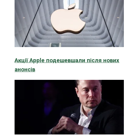
Акції Apple подешевшали після нових
анонсів