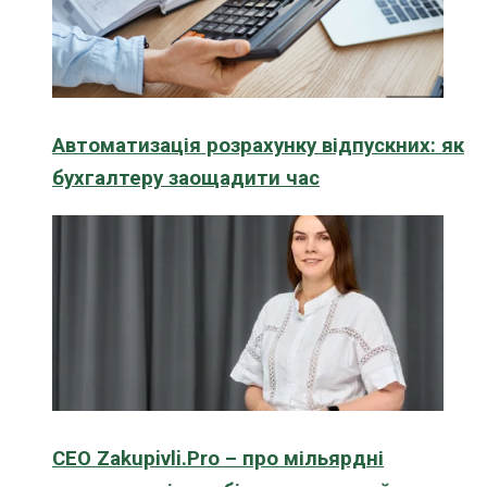
Автоматизація розрахунку відпускних: як
бухгалтеру заощадити час
CEO Zakupivli.Pro – про мільярдні