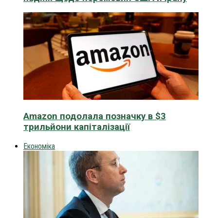
Amazon подолала позначку в $3
трильйони капіталізації
Економіка