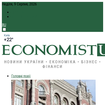
Неділя, 9 Серпня, 2026
ПРО НАС
КРЕДИТ ОНЛАЙН
RU
Київ
+22°
НОВИНИ УКРАЇНИ • ЕКОНОМІКА • БІЗНЕС •
ФІНАНСИ
Головні події