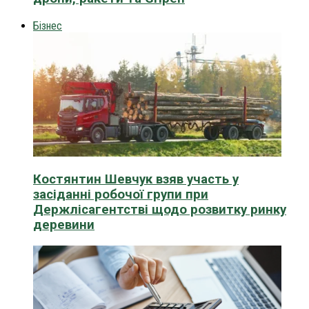
Бізнес
Костянтин Шевчук взяв участь у
засіданні робочої групи при
Держлісагентстві щодо розвитку ринку
деревини