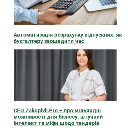
Автоматизація розрахунку відпускних: як
бухгалтеру заощадити час
CEO Zakupivli.Pro – про мільярдні
можливості для бізнесу, штучний
інтелект та міфи щодо тендерів