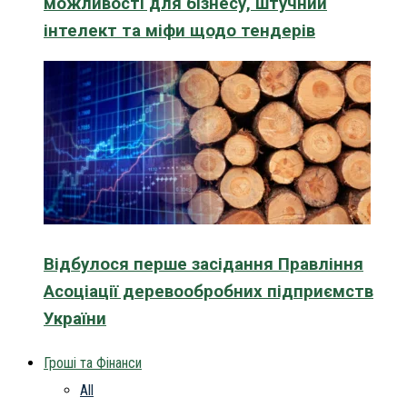
можливості для бізнесу, штучний
інтелект та міфи щодо тендерів
Відбулося перше засідання Правління
Асоціації деревообробних підприємств
України
Гроші та Фінанси
All