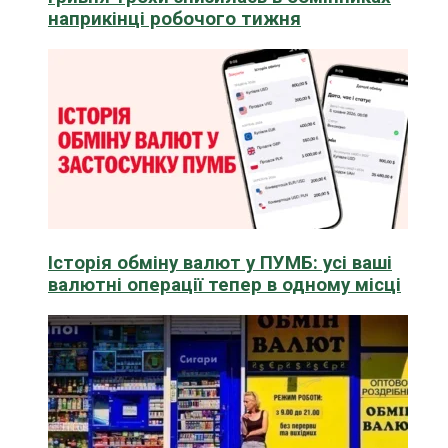
наприкінці робочого тижня
Історія обміну валют у ПУМБ: усі ваші
валютні операції тепер в одному місці