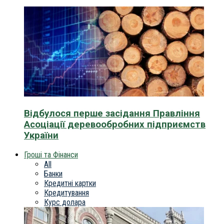
Відбулося перше засідання Правління
Асоціації деревообробних підприємств
України
Гроші та Фінанси
All
Банки
Кредитні картки
Кредитування
Курс долара