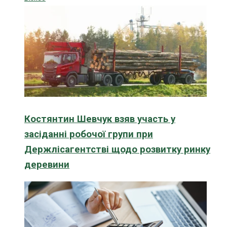
Костянтин Шевчук взяв участь у
засіданні робочої групи при
Держлісагентстві щодо розвитку ринку
деревини