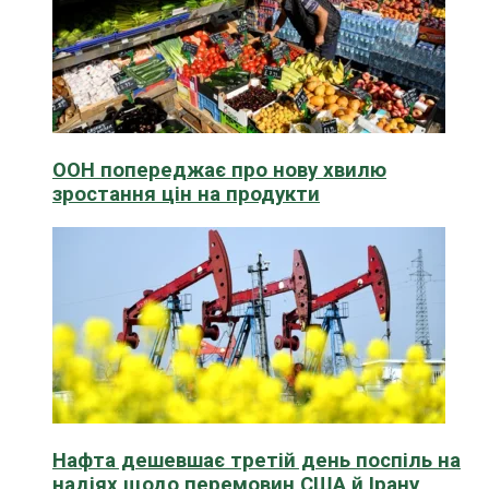
ООН попереджає про нову хвилю
зростання цін на продукти
Нафта дешевшає третій день поспіль на
надіях щодо перемовин США й Ірану