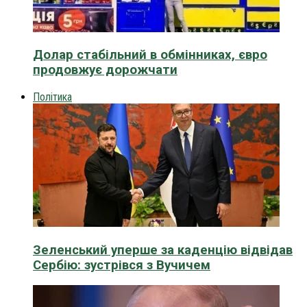
Долар стабільний в обмінниках, євро
продовжує дорожчати
Політика
Зеленський уперше за каденцію відвідав
Сербію: зустрівся з Вучичем