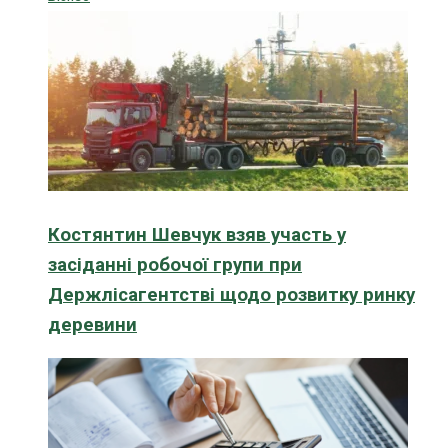
Костянтин Шевчук взяв участь у
засіданні робочої групи при
Держлісагентстві щодо розвитку ринку
деревини