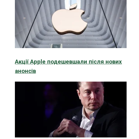
Акції Apple подешевшали після нових
анонсів