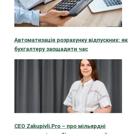
Автоматизація розрахунку відпускних: як
бухгалтеру заощадити час
CEO Zakupivli.Pro – про мільярдні