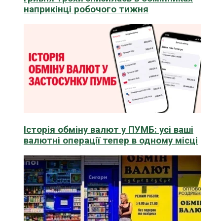
наприкінці робочого тижня
Історія обміну валют у ПУМБ: усі ваші
валютні операції тепер в одному місці