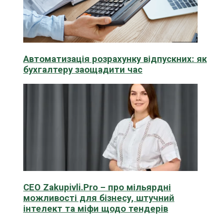
Автоматизація розрахунку відпускних: як
бухгалтеру заощадити час
CEO Zakupivli.Pro – про мільярдні
можливості для бізнесу, штучний
інтелект та міфи щодо тендерів