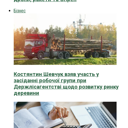
Бізнес
Костянтин Шевчук взяв участь у
засіданні робочої групи при
Держлісагентстві щодо розвитку ринку
деревини