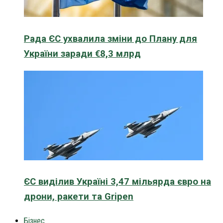
Рада ЄС ухвалила зміни до Плану для
України заради €8,3 млрд
ЄС виділив Україні 3,47 мільярда євро на
дрони, ракети та Gripen
Бізнес