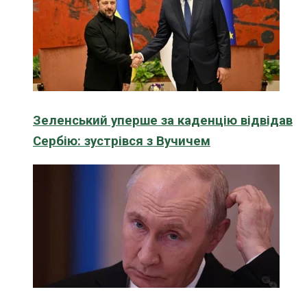
Зеленський уперше за каденцію відвідав
Сербію: зустрівся з Вучичем