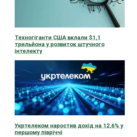
Техногіганти США вклали $1,1
трильйона у розвиток штучного
інтелекту
Укртелеком наростив дохід на 12,6% у
першому півріччі