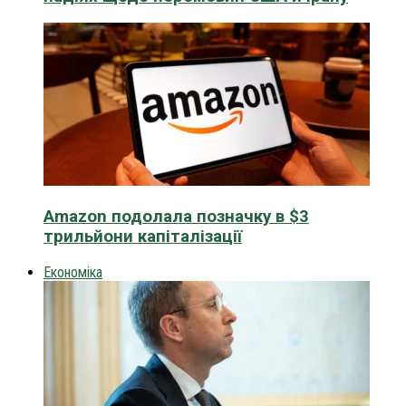
Amazon подолала позначку в $3
трильйони капіталізації
Економіка