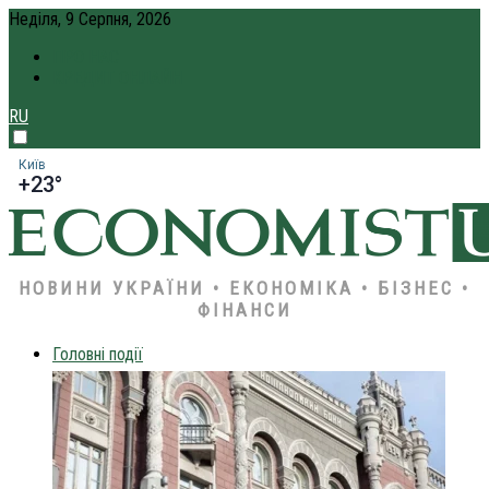
Неділя, 9 Серпня, 2026
ПРО НАС
КРЕДИТ ОНЛАЙН
RU
Київ
+23°
НОВИНИ УКРАЇНИ • ЕКОНОМІКА • БІЗНЕС •
ФІНАНСИ
Головні події