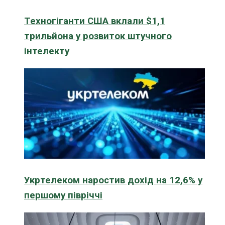
Техногіганти США вклали $1,1
трильйона у розвиток штучного
інтелекту
Укртелеком наростив дохід на 12,6% у
першому півріччі