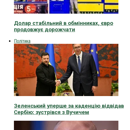
Долар стабільний в обмінниках, євро
продовжує дорожчати
Політика
Зеленський уперше за каденцію відвідав
Сербію: зустрівся з Вучичем