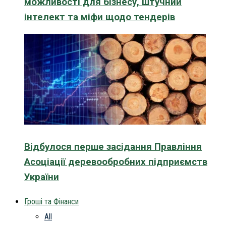
можливості для бізнесу, штучний
інтелект та міфи щодо тендерів
Відбулося перше засідання Правління
Асоціації деревообробних підприємств
України
Гроші та Фінанси
All