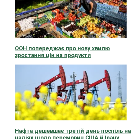
ООН попереджає про нову хвилю
зростання цін на продукти
Нафта дешевшає третій день поспіль на
надіях щодо перемовин США й Ірану