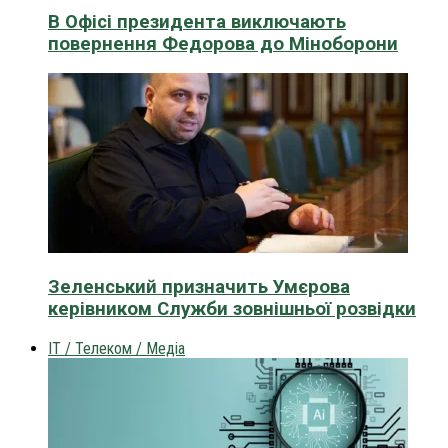
В Офісі президента виключають
повернення Федорова до Міноборони
Зеленський призначить Умєрова
керівником Служби зовнішньої розвідки
IT / Телеком / Медіа