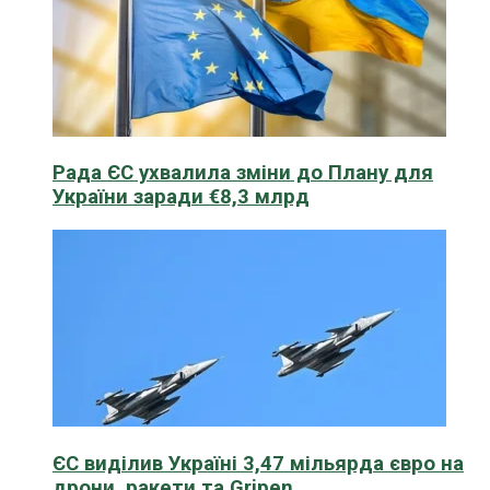
Рада ЄС ухвалила зміни до Плану для
України заради €8,3 млрд
ЄС виділив Україні 3,47 мільярда євро на
дрони, ракети та Gripen