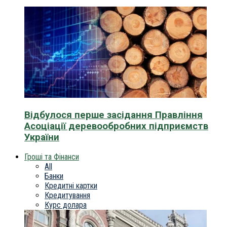
Відбулося перше засідання Правління
Асоціації деревообробних підприємств
України
Гроші та Фінанси
All
Банки
Кредитні картки
Кредитування
Курс долара