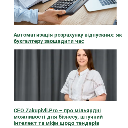
Автоматизація розрахунку відпускних: як
бухгалтеру заощадити час
CEO Zakupivli.Pro – про мільярдні
можливості для бізнесу, штучний
інтелект та міфи щодо тендерів