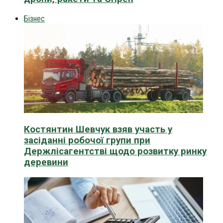
Бізнес
Костянтин Шевчук взяв участь у
засіданні робочої групи при
Держлісагентстві щодо розвитку ринку
деревини