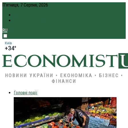
П’ятниця, 7 Серпня, 2026
ПРО НАС
КРЕДИТ ОНЛАЙН
RU
Київ
+34°
НОВИНИ УКРАЇНИ • ЕКОНОМІКА • БІЗНЕС •
ФІНАНСИ
Головні події