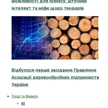
можливості для бізнесу, штучний
інтелект та міфи щодо тендерів
Відбулося перше засідання Правління
Асоціації деревообробних підприємств
України
Гроші та Фінанси
All