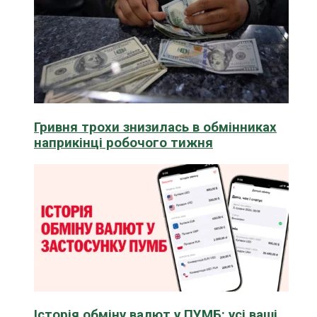
Гривня трохи знизилась в обмінниках
наприкінці робочого тижня
Історія обміну валют у ПУМБ: усі ваші