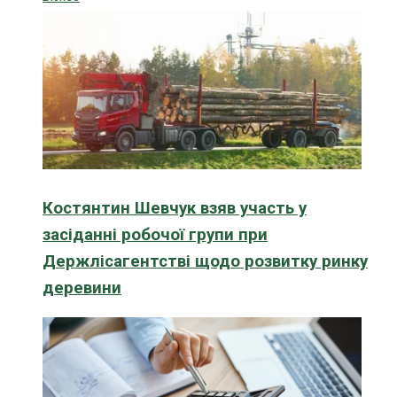
Костянтин Шевчук взяв участь у
засіданні робочої групи при
Держлісагентстві щодо розвитку ринку
деревини