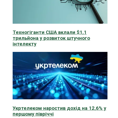
Техногіганти США вклали $1,1
трильйона у розвиток штучного
інтелекту
Укртелеком наростив дохід на 12,6% у
першому півріччі