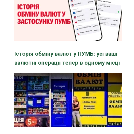
Історія обміну валют у ПУМБ: усі ваші
валютні операції тепер в одному місці