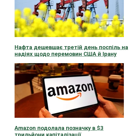
Нафта дешевшає третій день поспіль на
надіях щодо перемовин США й Ірану
Amazon подолала позначку в $3
трильйони капіталізації