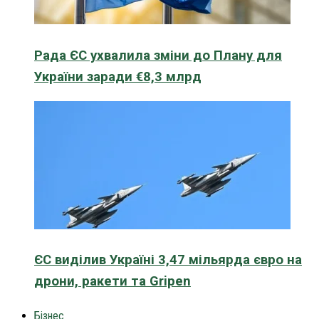
Рада ЄС ухвалила зміни до Плану для
України заради €8,3 млрд
ЄС виділив Україні 3,47 мільярда євро на
дрони, ракети та Gripen
Бізнес