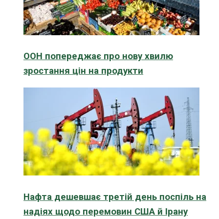
ООН попереджає про нову хвилю
зростання цін на продукти
Нафта дешевшає третій день поспіль на
надіях щодо перемовин США й Ірану