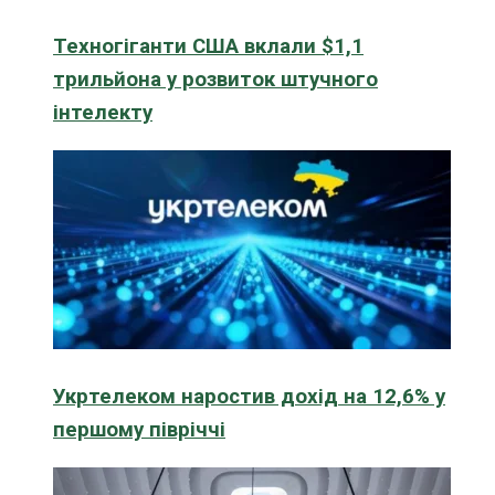
Техногіганти США вклали $1,1
трильйона у розвиток штучного
інтелекту
Укртелеком наростив дохід на 12,6% у
першому півріччі