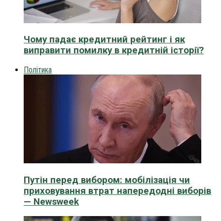
Чому падає кредитний рейтинг і як
виправити помилку в кредитній історії?
Політика
Путін перед вибором: мобілізація чи
приховування втрат напередодні виборів
— Newsweek