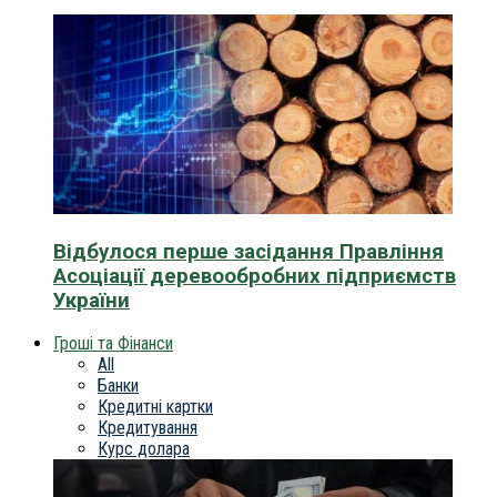
Відбулося перше засідання Правління
Асоціації деревообробних підприємств
України
Гроші та Фінанси
All
Банки
Кредитні картки
Кредитування
Курс долара