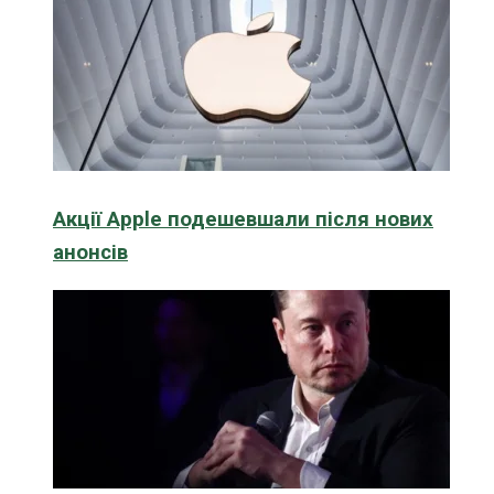
Акції Apple подешевшали після нових
анонсів