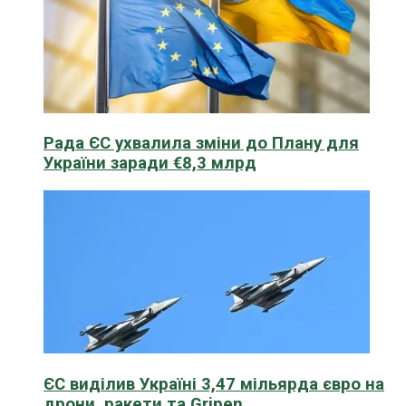
Рада ЄС ухвалила зміни до Плану для
України заради €8,3 млрд
ЄС виділив Україні 3,47 мільярда євро на
дрони, ракети та Gripen