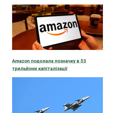
Amazon подолала позначку в $3
трильйони капіталізації