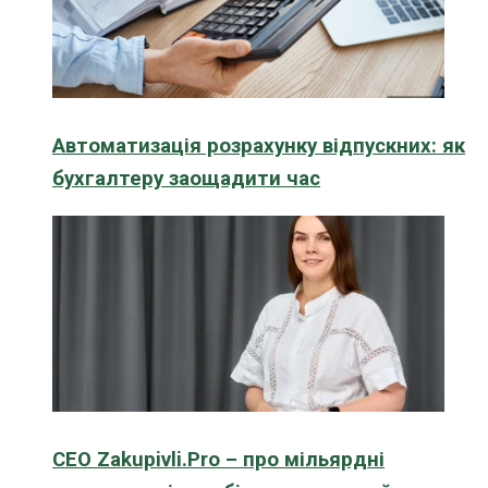
Автоматизація розрахунку відпускних: як
бухгалтеру заощадити час
CEO Zakupivli.Pro – про мільярдні