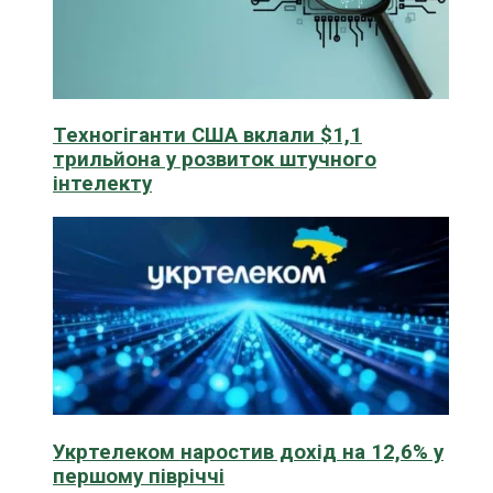
Техногіганти США вклали $1,1
трильйона у розвиток штучного
інтелекту
Укртелеком наростив дохід на 12,6% у
першому півріччі