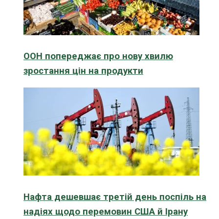
ООН попереджає про нову хвилю
зростання цін на продукти
Нафта дешевшає третій день поспіль на
надіях щодо перемовин США й Ірану