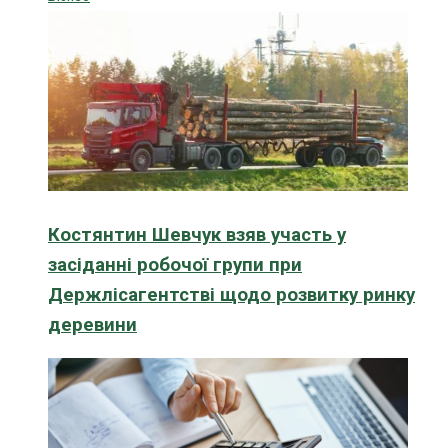
Костянтин Шевчук взяв участь у
засіданні робочої групи при
Держлісагентстві щодо розвитку ринку
деревини