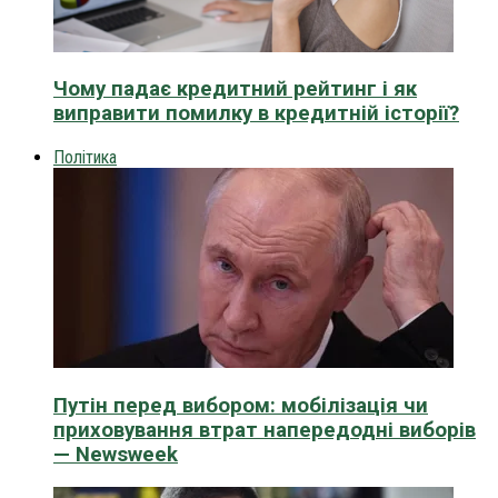
Чому падає кредитний рейтинг і як
виправити помилку в кредитній історії?
Політика
Путін перед вибором: мобілізація чи
приховування втрат напередодні виборів
— Newsweek