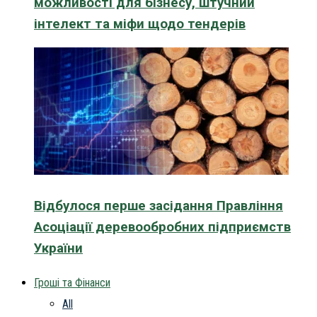
можливості для бізнесу, штучний
інтелект та міфи щодо тендерів
Відбулося перше засідання Правління
Асоціації деревообробних підприємств
України
Гроші та Фінанси
All