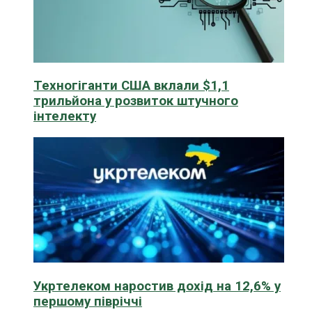
Техногіганти США вклали $1,1
трильйона у розвиток штучного
інтелекту
Укртелеком наростив дохід на 12,6% у
першому півріччі