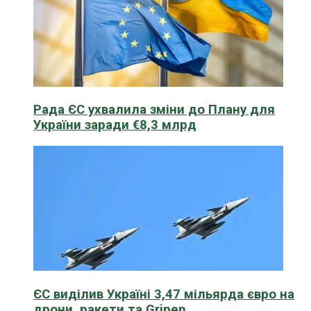
Рада ЄС ухвалила зміни до Плану для
України заради €8,3 млрд
ЄС виділив Україні 3,47 мільярда євро на
дрони, ракети та Gripen