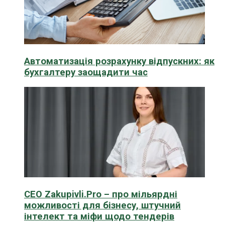
Автоматизація розрахунку відпускних: як
бухгалтеру заощадити час
CEO Zakupivli.Pro – про мільярдні
можливості для бізнесу, штучний
інтелект та міфи щодо тендерів