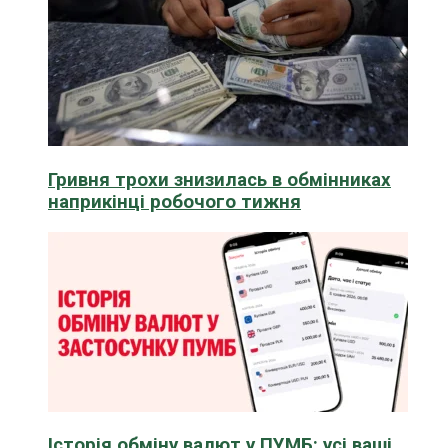
Гривня трохи знизилась в обмінниках
наприкінці робочого тижня
Історія обміну валют у ПУМБ: усі ваші