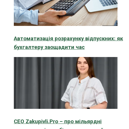
Автоматизація розрахунку відпускних: як
бухгалтеру заощадити час
CEO Zakupivli.Pro – про мільярдні