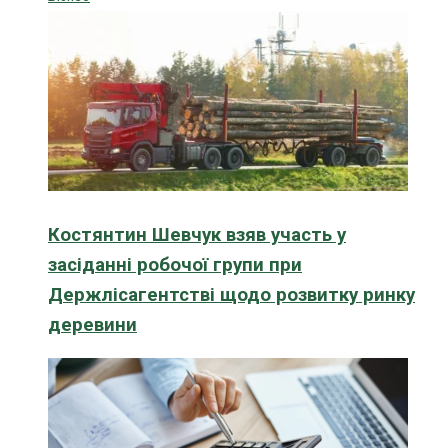
Костянтин Шевчук взяв участь у
засіданні робочої групи при
Держлісагентстві щодо розвитку ринку
деревини