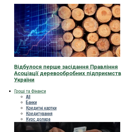
Відбулося перше засідання Правління
Асоціації деревообробних підприємств
України
Гроші та Фінанси
All
Банки
Кредитні картки
Кредитування
Курс долара