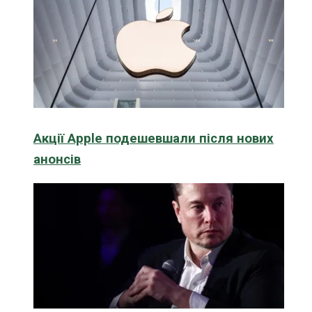
Акції Apple подешевшали після нових
анонсів