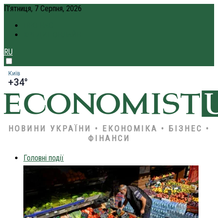
П’ятниця, 7 Серпня, 2026
ПРО НАС
КРЕДИТ ОНЛАЙН
RU
Київ
+34°
НОВИНИ УКРАЇНИ • ЕКОНОМІКА • БІЗНЕС •
ФІНАНСИ
Головні події