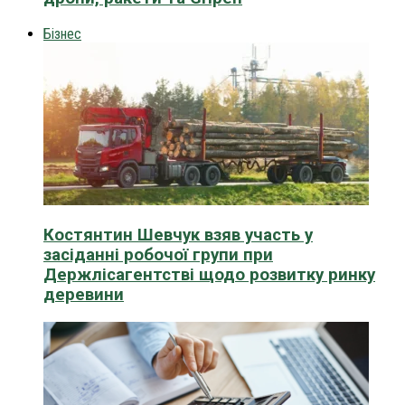
Бізнес
Костянтин Шевчук взяв участь у
засіданні робочої групи при
Держлісагентстві щодо розвитку ринку
деревини