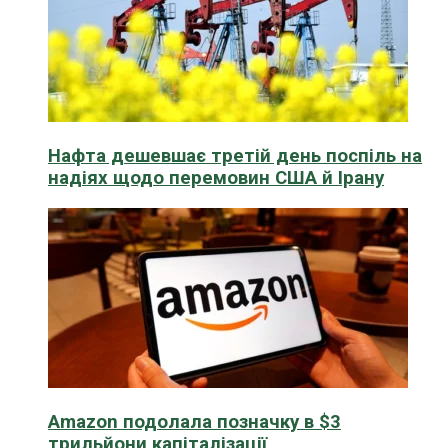
Нафта дешевшає третій день поспіль на
надіях щодо перемовин США й Ірану
Amazon подолала позначку в $3
трильйони капіталізації