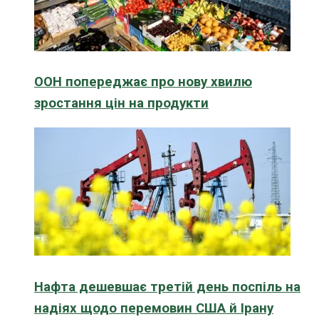
ООН попереджає про нову хвилю
зростання цін на продукти
Нафта дешевшає третій день поспіль на
надіях щодо перемовин США й Ірану