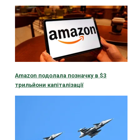
Amazon подолала позначку в $3
трильйони капіталізації