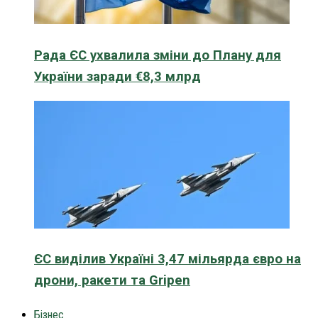
Рада ЄС ухвалила зміни до Плану для
України заради €8,3 млрд
ЄС виділив Україні 3,47 мільярда євро на
дрони, ракети та Gripen
Бізнес