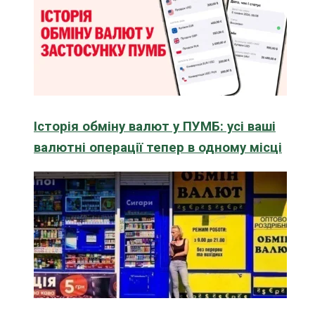
Історія обміну валют у ПУМБ: усі ваші
валютні операції тепер в одному місці