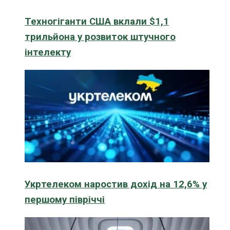
Техногіганти США вклали $1,1
трильйона у розвиток штучного
інтелекту
Укртелеком наростив дохід на 12,6% у
першому півріччі