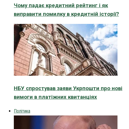
Чому падає кредитний рейтинг і як
виправити помилку в кредитній історії?
НБУ спростував заяви Укрпошти про нові
вимоги в платіжних квитанціях
Політика