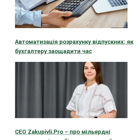
Автоматизація розрахунку відпускних: як
бухгалтеру заощадити час
CEO Zakupivli.Pro – про мільярдні