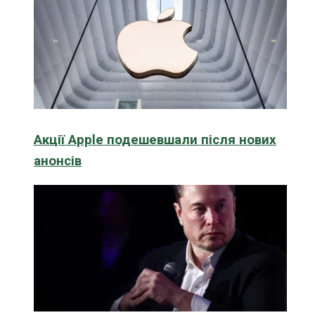
Акції Apple подешевшали після нових
анонсів