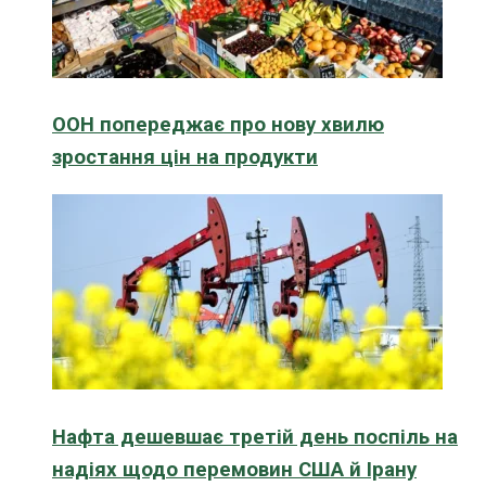
ООН попереджає про нову хвилю
зростання цін на продукти
Нафта дешевшає третій день поспіль на
надіях щодо перемовин США й Ірану