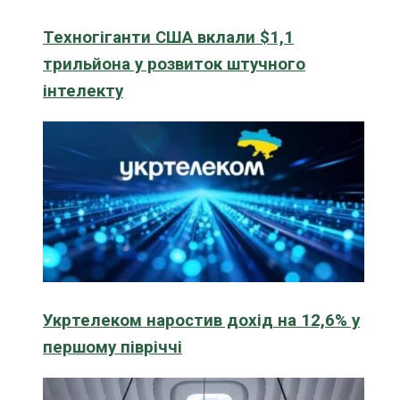
Техногіганти США вклали $1,1
трильйона у розвиток штучного
інтелекту
Укртелеком наростив дохід на 12,6% у
першому півріччі