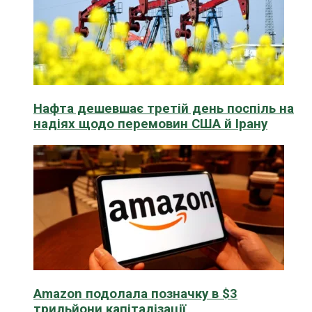
Нафта дешевшає третій день поспіль на
надіях щодо перемовин США й Ірану
Amazon подолала позначку в $3
трильйони капіталізації