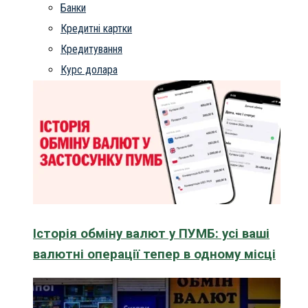
Банки
Кредитні картки
Кредитування
Курс долара
Історія обміну валют у ПУМБ: усі ваші
валютні операції тепер в одному місці