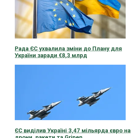
Рада ЄС ухвалила зміни до Плану для
України заради €8,3 млрд
ЄС виділив Україні 3,47 мільярда євро на
дрони, ракети та Gripen