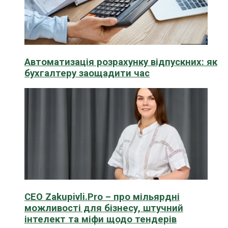
Автоматизація розрахунку відпускних: як
бухгалтеру заощадити час
CEO Zakupivli.Pro – про мільярдні
можливості для бізнесу, штучний
інтелект та міфи щодо тендерів