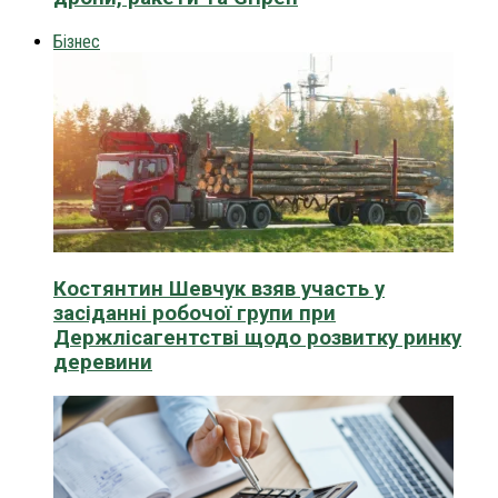
Бізнес
Костянтин Шевчук взяв участь у
засіданні робочої групи при
Держлісагентстві щодо розвитку ринку
деревини