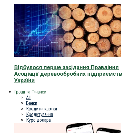
Відбулося перше засідання Правління
Асоціації деревообробних підприємств
України
Гроші та Фінанси
All
Банки
Кредитні картки
Кредитування
Курс долара