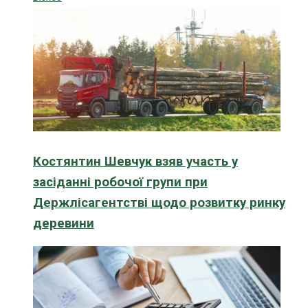
Костянтин Шевчук взяв участь у
засіданні робочої групи при
Держлісагентстві щодо розвитку ринку
деревини