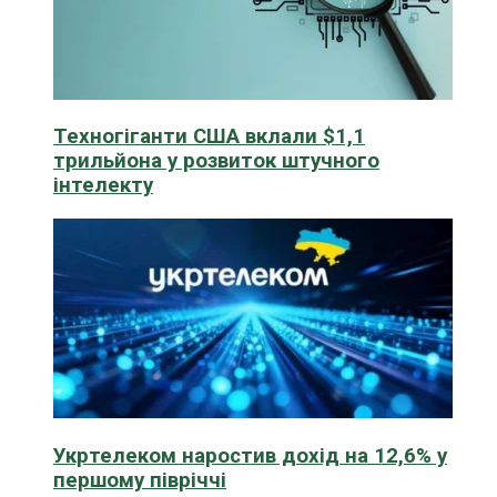
Техногіганти США вклали $1,1
трильйона у розвиток штучного
інтелекту
Укртелеком наростив дохід на 12,6% у
першому півріччі