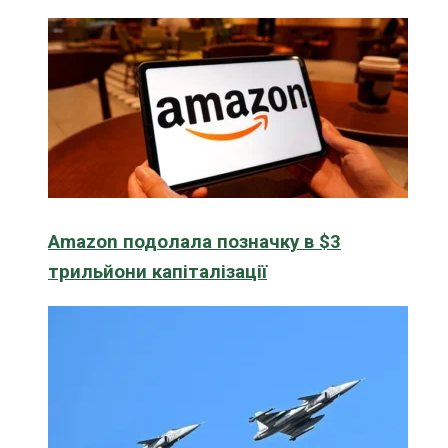
Amazon подолала позначку в $3
трильйони капіталізації