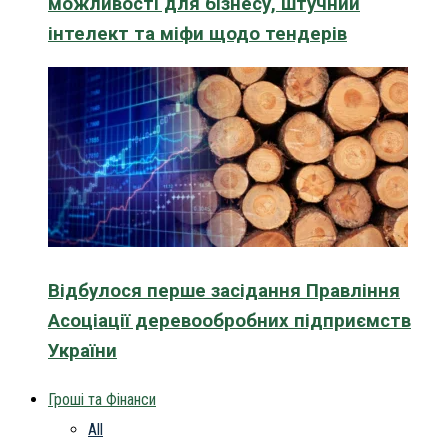
можливості для бізнесу, штучний
інтелект та міфи щодо тендерів
Відбулося перше засідання Правління
Асоціації деревообробних підприємств
України
Гроші та Фінанси
All