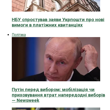
НБУ спростував заяви Укрпошти про нові
вимоги в платіжних квитанціях
Політика
Путін перед вибором: мобілізація чи
приховування втрат напередодні виборів
— Newsweek