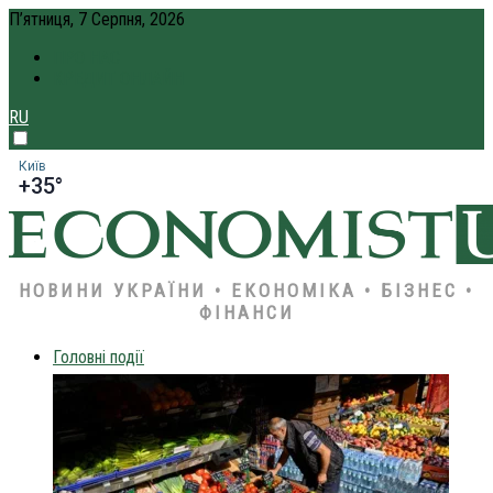
П’ятниця, 7 Серпня, 2026
ПРО НАС
КРЕДИТ ОНЛАЙН
RU
Київ
+35°
НОВИНИ УКРАЇНИ • ЕКОНОМІКА • БІЗНЕС •
ФІНАНСИ
Головні події