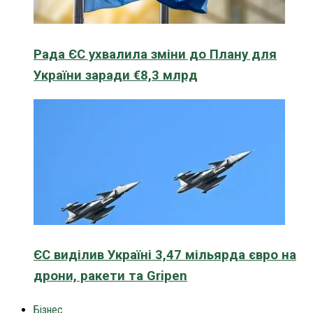
Рада ЄС ухвалила зміни до Плану для
України заради €8,3 млрд
ЄС виділив Україні 3,47 мільярда євро на
дрони, ракети та Gripen
Бізнес