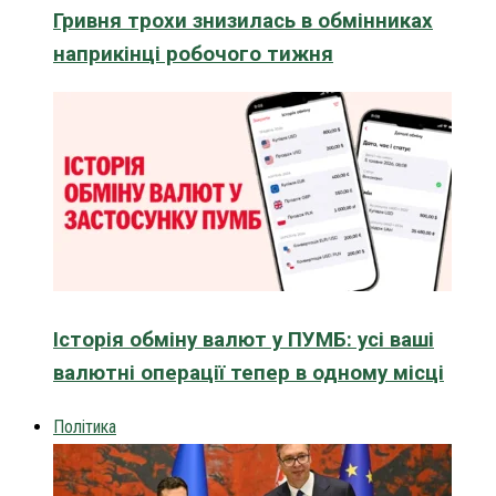
Гривня трохи знизилась в обмінниках
наприкінці робочого тижня
Історія обміну валют у ПУМБ: усі ваші
валютні операції тепер в одному місці
Політика