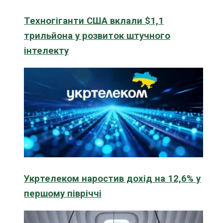
Техногіганти США вклали $1,1
трильйона у розвиток штучного
інтелекту
Укртелеком наростив дохід на 12,6% у
першому півріччі