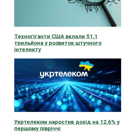
Техногіганти США вклали $1,1
трильйона у розвиток штучного
інтелекту
Укртелеком наростив дохід на 12,6% у
першому півріччі