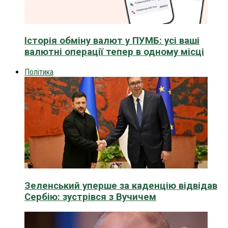
Історія обміну валют у ПУМБ: усі ваші
валютні операції тепер в одному місці
Політика
Зеленський уперше за каденцію відвідав
Сербію: зустрівся з Вучичем