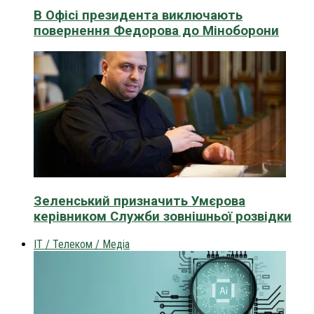
В Офісі президента виключають
повернення Федорова до Міноборони
Зеленський призначить Умєрова
керівником Служби зовнішньої розвідки
IT / Телеком / Медіа