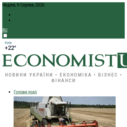
Неділя, 9 Серпня, 2026
ПРО НАС
КРЕДИТ ОНЛАЙН
RU
Київ
+22°
НОВИНИ УКРАЇНИ • ЕКОНОМІКА • БІЗНЕС •
ФІНАНСИ
Головні події