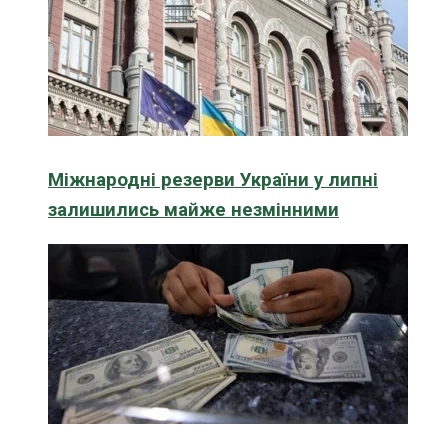
Міжнародні резерви України у липні
залишились майже незмінними