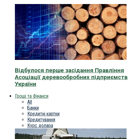
Відбулося перше засідання Правління
Асоціації деревообробних підприємств
України
Гроші та Фінанси
All
Банки
Кредитні картки
Кредитування
Курс долара