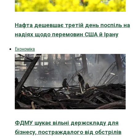
Нафта дешевшає третій день поспіль на
надіях щодо перемовин США й Ірану
Економіка
ФДМУ шукає вільні держскладу для
бізнесу, постраждалого від обстрілів