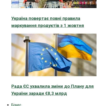
Україна повертає повні правила
маркування продуктів з 1 жовтня
Рада ЄС ухвалила зміни до Плану для
України заради €8,3 млрд
Бізнес