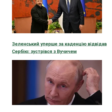
Зеленський уперше за каденцію відвідав
Сербію: зустрівся з Вучичем