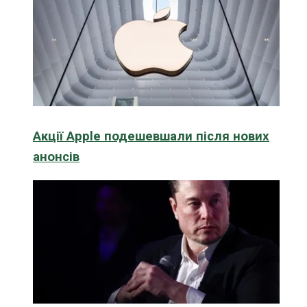
Акції Apple подешевшали після нових
анонсів