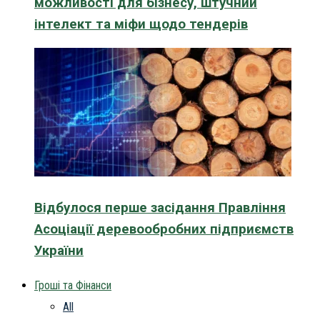
можливості для бізнесу, штучний
інтелект та міфи щодо тендерів
Відбулося перше засідання Правління
Асоціації деревообробних підприємств
України
Гроші та Фінанси
All