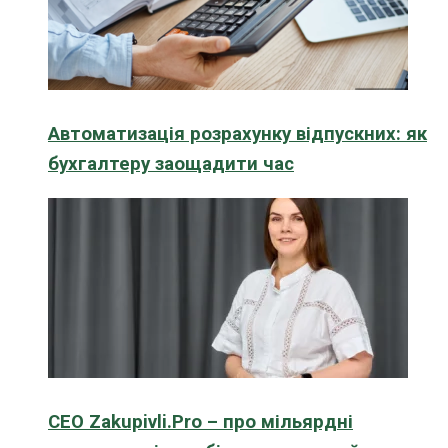
Автоматизація розрахунку відпускних: як
бухгалтеру заощадити час
CEO Zakupivli.Pro – про мільярдні