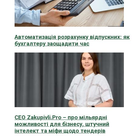
Автоматизація розрахунку відпускних: як
бухгалтеру заощадити час
CEO Zakupivli.Pro – про мільярдні
можливості для бізнесу, штучний
інтелект та міфи щодо тендерів