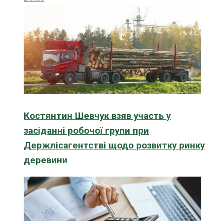
Костянтин Шевчук взяв участь у
засіданні робочої групи при
Держлісагентстві щодо розвитку ринку
деревини