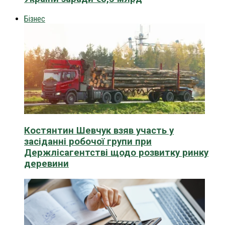
Бізнес
Костянтин Шевчук взяв участь у
засіданні робочої групи при
Держлісагентстві щодо розвитку ринку
деревини