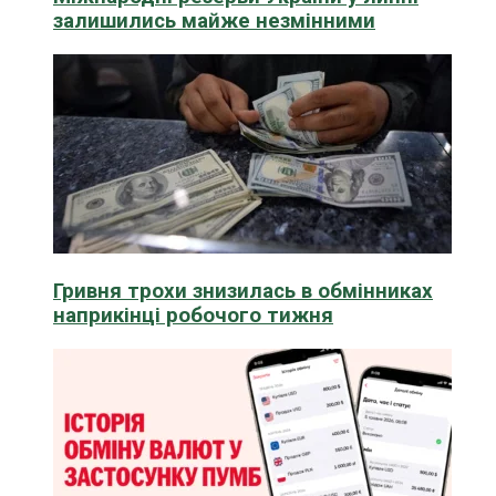
залишились майже незмінними
Гривня трохи знизилась в обмінниках
наприкінці робочого тижня