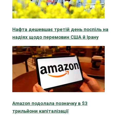
Нафта дешевшає третій день поспіль на
надіях щодо перемовин США й Ірану
Amazon подолала позначку в $3
трильйони капіталізації