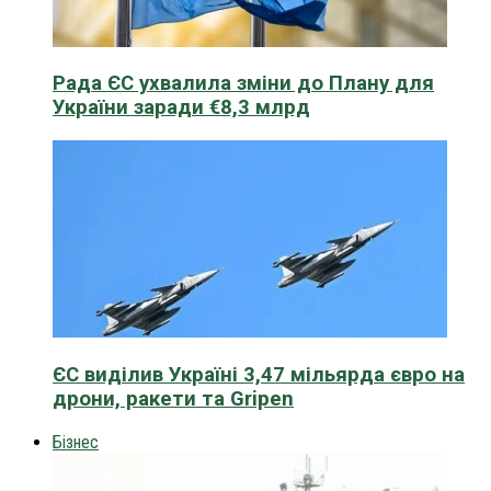
Рада ЄС ухвалила зміни до Плану для
України заради €8,3 млрд
ЄС виділив Україні 3,47 мільярда євро на
дрони, ракети та Gripen
Бізнес