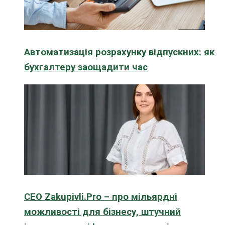
Автоматизація розрахунку відпускних: як
бухгалтеру заощадити час
CEO Zakupivli.Pro – про мільярдні
можливості для бізнесу, штучний