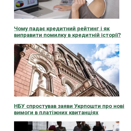
Чому падає кредитний рейтинг і як
виправити помилку в кредитній історії?
НБУ спростував заяви Укрпошти про нові
вимоги в платіжних квитанціях