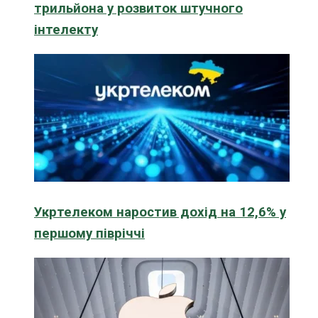
трильйона у розвиток штучного
інтелекту
Укртелеком наростив дохід на 12,6% у
першому півріччі