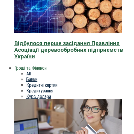
Відбулося перше засідання Правління
Асоціації деревообробних підприємств
України
Гроші та Фінанси
All
Банки
Кредитні картки
Кредитування
Курс долара