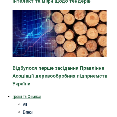
інтелект та міфи щодо тендерів
Відбулося перше засідання Правління
Асоціації деревообробних підприємств
України
Гроші та Фінанси
All
Банки