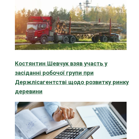
Костянтин Шевчук взяв участь у
засіданні робочої групи при
Держлісагентстві щодо розвитку ринку
деревини