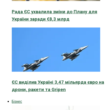
Рада ЄС ухвалила зміни до Плану для
України заради €8,3 млрд
ЄС виділив Україні 3,47 мільярда євро на
дрони, ракети та Gripen
Бізнес