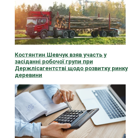
Костянтин Шевчук взяв участь у
засіданні робочої групи при
Держлісагентстві щодо розвитку ринку
деревини