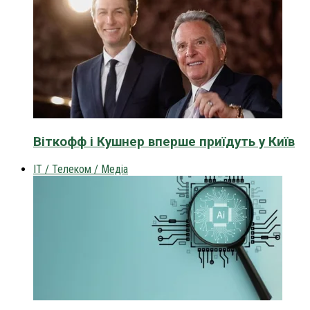
Віткофф і Кушнер вперше приїдуть у Київ
IT / Телеком / Медіа