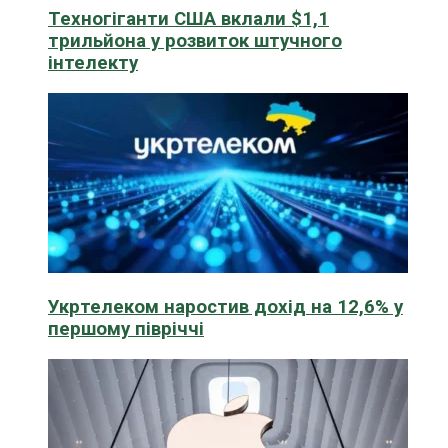
Техногіганти США вклали $1,1
трильйона у розвиток штучного
інтелекту
Укртелеком наростив дохід на 12,6% у
першому півріччі