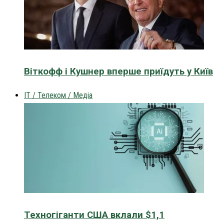
Віткофф і Кушнер вперше приїдуть у Київ
IT / Телеком / Медіа
Техногіганти США вклали $1,1