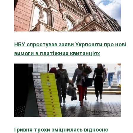
НБУ спростував заяви Укрпошти про нові
вимоги в платіжних квитанціях
Гривня трохи зміцнилась відносно