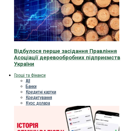
Відбулося перше засідання Правління
Асоціації деревообробних підприємств
України
Гроші та Фінанси
All
Банки
Кредитні картки
Кредитування
Курс долара