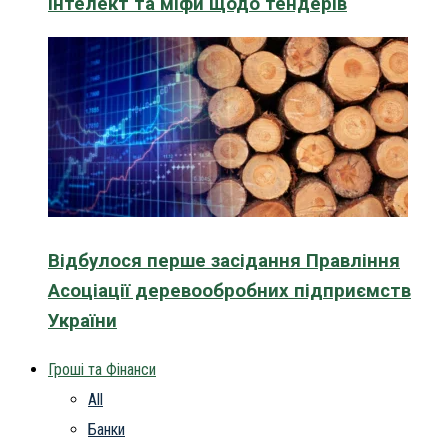
інтелект та міфи щодо тендерів
Відбулося перше засідання Правління
Асоціації деревообробних підприємств
України
Гроші та Фінанси
All
Банки