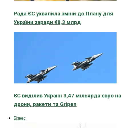
Рада ЄС ухвалила зміни до Плану для
України заради €8,3 млрд
ЄС виділив Україні 3,47 мільярда євро на
дрони, ракети та Gripen
Бізнес