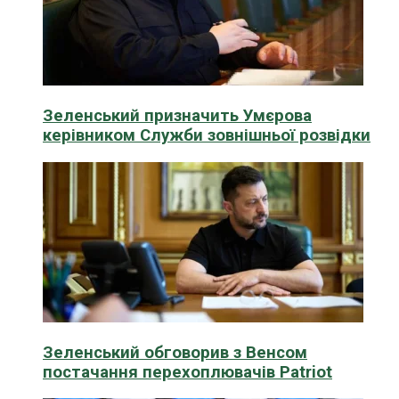
Зеленський призначить Умєрова
керівником Служби зовнішньої розвідки
Зеленський обговорив з Венсом
постачання перехоплювачів Patriot