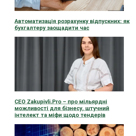
Автоматизація розрахунку відпускних: як
бухгалтеру заощадити час
CEO Zakupivli.Pro – про мільярдні
можливості для бізнесу, штучний
інтелект та міфи щодо тендерів