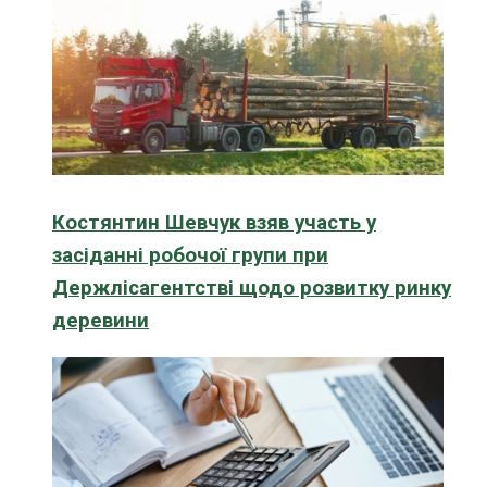
Костянтин Шевчук взяв участь у
засіданні робочої групи при
Держлісагентстві щодо розвитку ринку
деревини