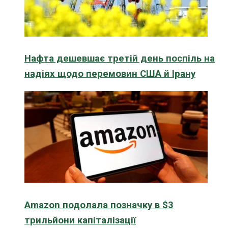
Нафта дешевшає третій день поспіль на
надіях щодо перемовин США й Ірану
Amazon подолала позначку в $3
трильйони капіталізації