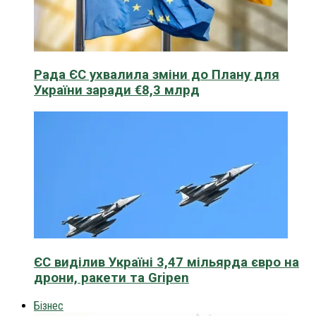
Рада ЄС ухвалила зміни до Плану для
України заради €8,3 млрд
ЄС виділив Україні 3,47 мільярда євро на
дрони, ракети та Gripen
Бізнес