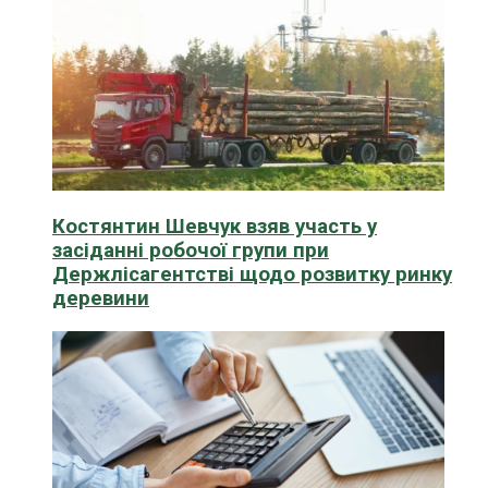
Костянтин Шевчук взяв участь у
засіданні робочої групи при
Держлісагентстві щодо розвитку ринку
деревини