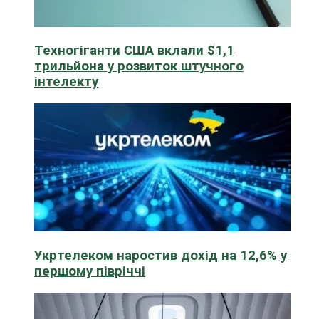
Техногіганти США вклали $1,1
трильйона у розвиток штучного
інтелекту
Укртелеком наростив дохід на 12,6% у
першому півріччі