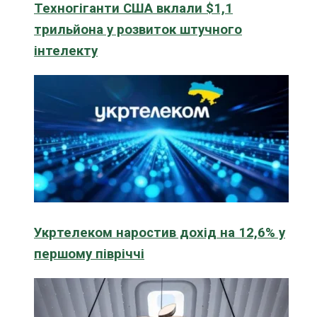
Техногіганти США вклали $1,1
трильйона у розвиток штучного
інтелекту
Укртелеком наростив дохід на 12,6% у
першому півріччі