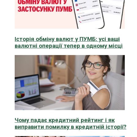
Історія обміну валют у ПУМБ: усі ваші
валютні операції тепер в одному місці
Чому падає кредитний рейтинг і як
виправити помилку в кредитній історії?