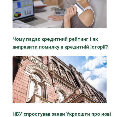
Чому падає кредитний рейтинг і як
виправити помилку в кредитній історії?
НБУ спростував заяви Укрпошти про нові