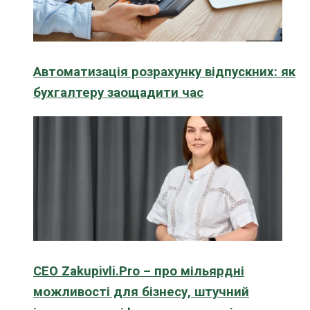
Автоматизація розрахунку відпускних: як
бухгалтеру заощадити час
CEO Zakupivli.Pro – про мільярдні
можливості для бізнесу, штучний