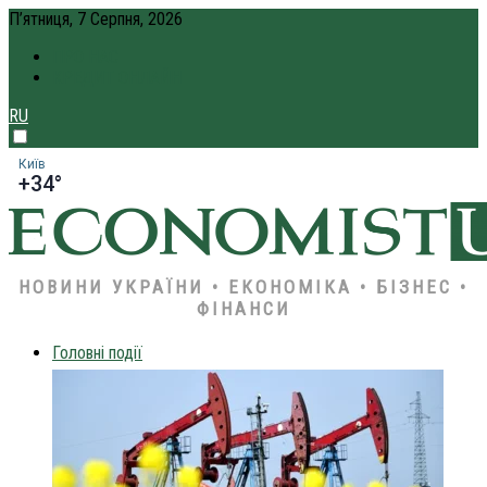
П’ятниця, 7 Серпня, 2026
ПРО НАС
КРЕДИТ ОНЛАЙН
RU
Київ
+34°
НОВИНИ УКРАЇНИ • ЕКОНОМІКА • БІЗНЕС •
ФІНАНСИ
Головні події