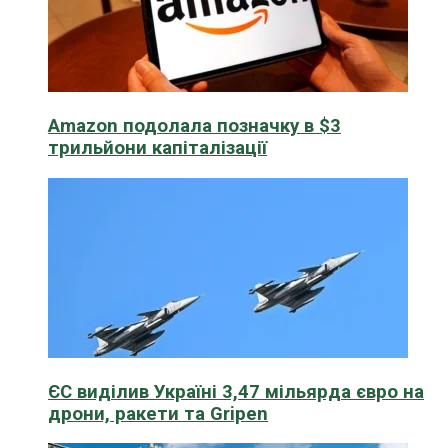
Amazon подолала позначку в $3
трильйони капіталізації
ЄС виділив Україні 3,47 мільярда євро на
дрони, ракети та Gripen