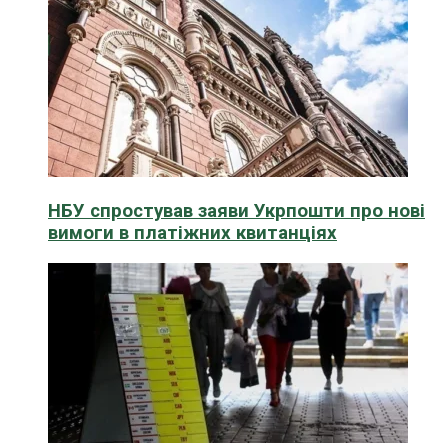
НБУ спростував заяви Укрпошти про нові
вимоги в платіжних квитанціях