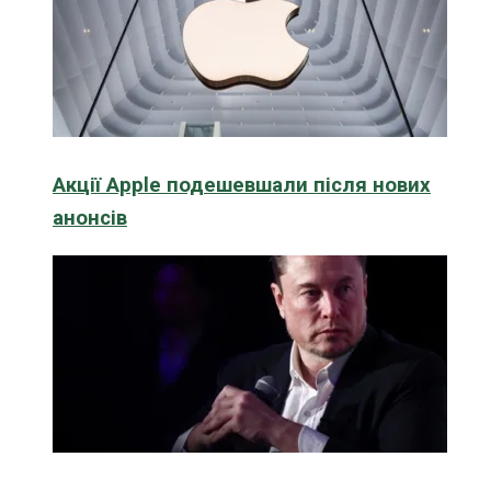
Акції Apple подешевшали після нових
анонсів