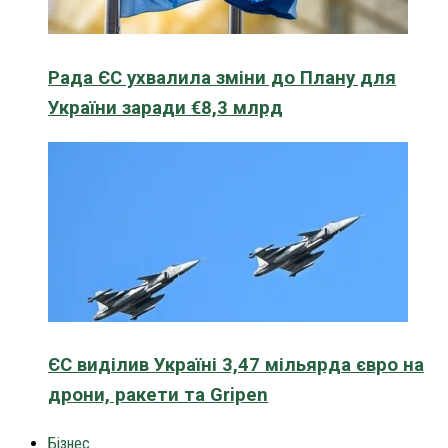
Рада ЄС ухвалила зміни до Плану для
України заради €8,3 млрд
ЄС виділив Україні 3,47 мільярда євро на
дрони, ракети та Gripen
Бізнес