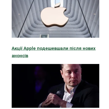
Акції Apple подешевшали після нових
анонсів