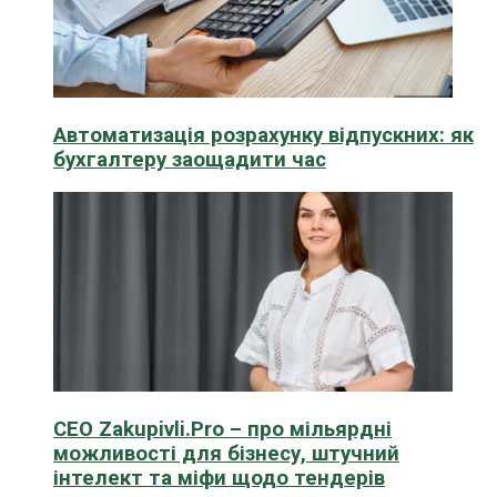
Автоматизація розрахунку відпускних: як
бухгалтеру заощадити час
CEO Zakupivli.Pro – про мільярдні
можливості для бізнесу, штучний
інтелект та міфи щодо тендерів