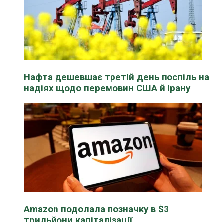
Нафта дешевшає третій день поспіль на
надіях щодо перемовин США й Ірану
Amazon подолала позначку в $3
трильйони капіталізації