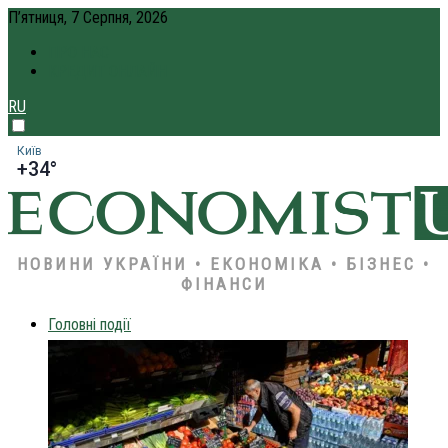
П’ятниця, 7 Серпня, 2026
ПРО НАС
КРЕДИТ ОНЛАЙН
RU
Київ
+34°
НОВИНИ УКРАЇНИ • ЕКОНОМІКА • БІЗНЕС •
ФІНАНСИ
Головні події