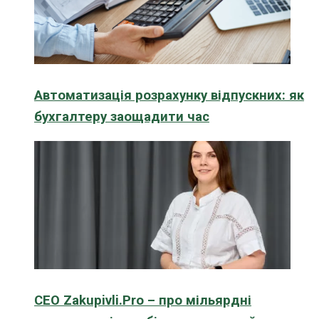
Автоматизація розрахунку відпускних: як
бухгалтеру заощадити час
CEO Zakupivli.Pro – про мільярдні