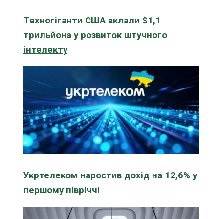
Техногіганти США вклали $1,1
трильйона у розвиток штучного
інтелекту
Укртелеком наростив дохід на 12,6% у
першому півріччі