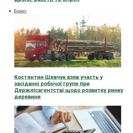
Бізнес
Костянтин Шевчук взяв участь у
засіданні робочої групи при
Держлісагентстві щодо розвитку ринку
деревини