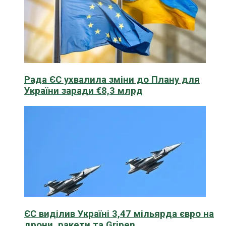
Рада ЄС ухвалила зміни до Плану для
України заради €8,3 млрд
ЄС виділив Україні 3,47 мільярда євро на
дрони, ракети та Gripen