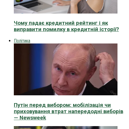
Чому падає кредитний рейтинг і як
виправити помилку в кредитній історії?
Політика
Путін перед вибором: мобілізація чи
приховування втрат напередодні виборів
— Newsweek