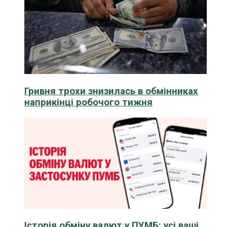
Гривня трохи знизилась в обмінниках
наприкінці робочого тижня
Історія обміну валют у ПУМБ: усі ваші