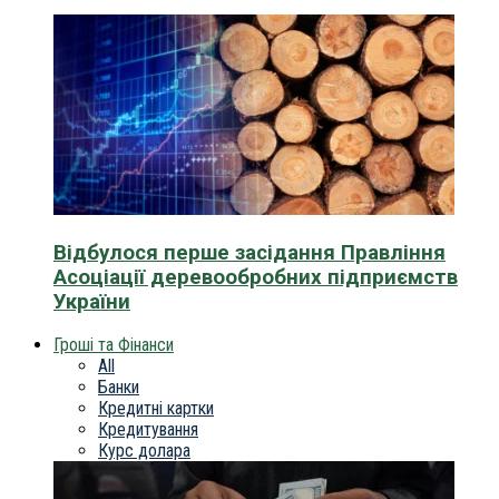
Відбулося перше засідання Правління
Асоціації деревообробних підприємств
України
Гроші та Фінанси
All
Банки
Кредитні картки
Кредитування
Курс долара