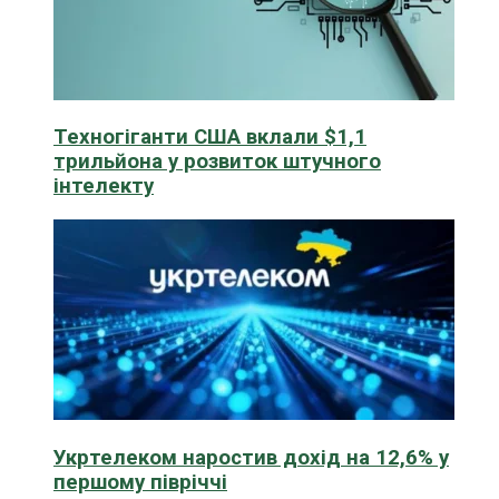
Техногіганти США вклали $1,1
трильйона у розвиток штучного
інтелекту
Укртелеком наростив дохід на 12,6% у
першому півріччі