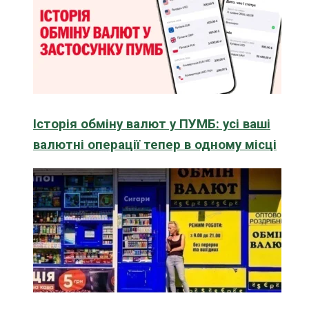
Історія обміну валют у ПУМБ: усі ваші
валютні операції тепер в одному місці