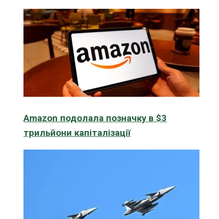
Amazon подолала позначку в $3
трильйони капіталізації