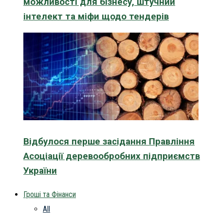
можливості для бізнесу, штучний
інтелект та міфи щодо тендерів
Відбулося перше засідання Правління
Асоціації деревообробних підприємств
України
Гроші та Фінанси
All