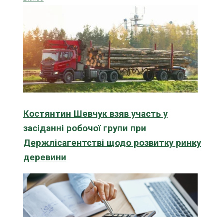
Костянтин Шевчук взяв участь у
засіданні робочої групи при
Держлісагентстві щодо розвитку ринку
деревини