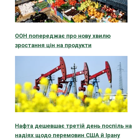
ООН попереджає про нову хвилю
зростання цін на продукти
Нафта дешевшає третій день поспіль на
надіях щодо перемовин США й Ірану