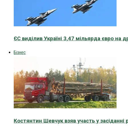
ЄС виділив Україні 3,47 мільярда євро на д
Бізнес
Костянтин Шевчук взяв участь у засіданні