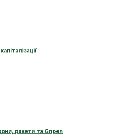
апіталізації
рони, ракети та Gripen