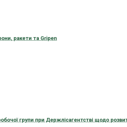
рони, ракети та Gripen
 робочої групи при Держлісагентстві щодо розви