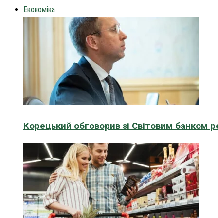
Економіка
Корецький обговорив зі Світовим банком р