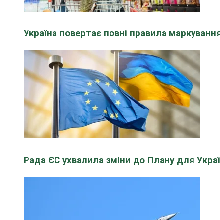
Україна повертає повні правила маркування
Рада ЄС ухвалила зміни до Плану для Укра