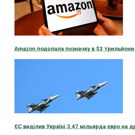
Amazon подолала позначку в $3 трильйони к
ЄС виділив Україні 3,47 мільярда євро на д