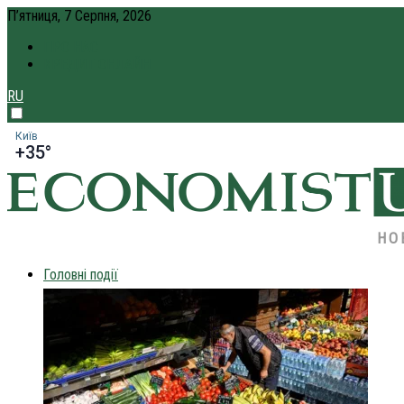
П’ятниця, 7 Серпня, 2026
ПРО НАС
КРЕДИТ ОНЛАЙН
RU
Київ
+35°
НО
Головні події