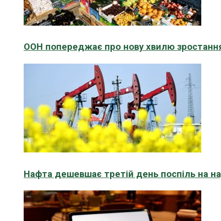
ООН попереджає про нову хвилю зростання
Нафта дешевшає третій день поспіль на н