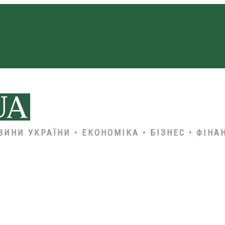
ВИНИ УКРАЇНИ • ЕКОНОМІКА • БІЗНЕС • ФІНА