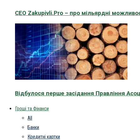
CEO Zakupivli.Pro – про мільярдні можливо
Відбулося перше засідання Правління Асоц
Гроші та Фінанси
All
Банки
Кредитні картки