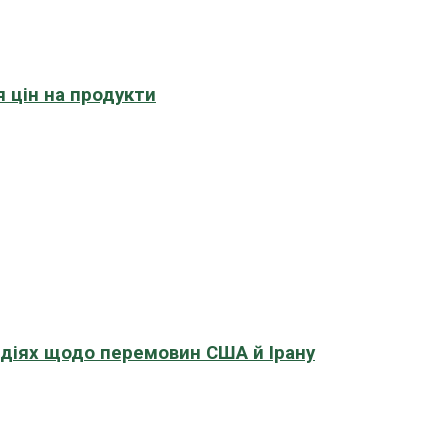
 цін на продукти
адіях щодо перемовин США й Ірану