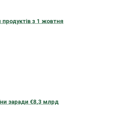
 продуктів з 1 жовтня
їни заради €8,3 млрд