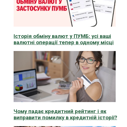
Історія обміну валют у ПУМБ: усі ваші
валютні операції тепер в одному місці
Чому падає кредитний рейтинг і як
виправити помилку в кредитній історії?