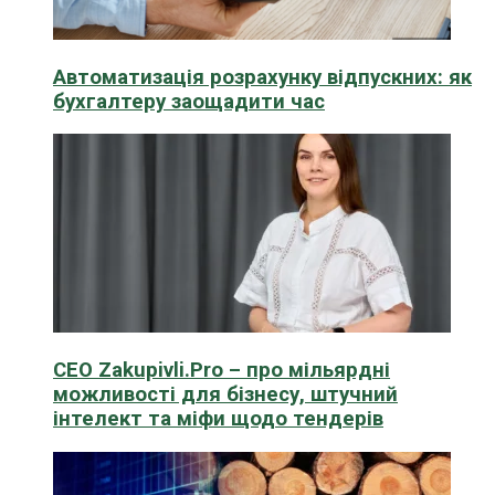
Автоматизація розрахунку відпускних: як
бухгалтеру заощадити час
CEO Zakupivli.Pro – про мільярдні
можливості для бізнесу, штучний
інтелект та міфи щодо тендерів