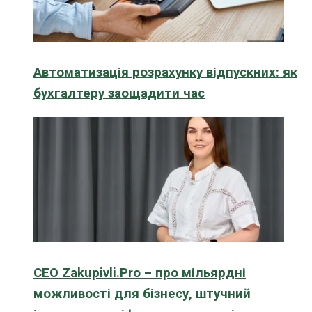
Автоматизація розрахунку відпускних: як
бухгалтеру заощадити час
CEO Zakupivli.Pro – про мільярдні
можливості для бізнесу, штучний