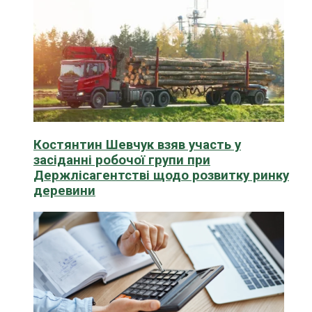
Костянтин Шевчук взяв участь у
засіданні робочої групи при
Держлісагентстві щодо розвитку ринку
деревини