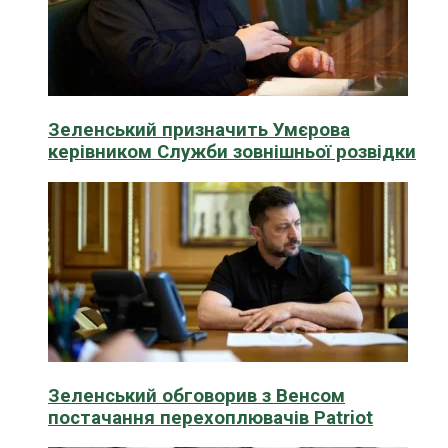
Зеленський призначить Умєрова
керівником Служби зовнішньої розвідки
Зеленський обговорив з Венсом
постачання перехоплювачів Patriot