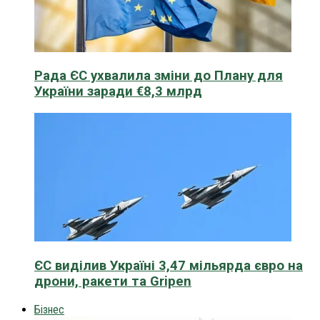
Рада ЄС ухвалила зміни до Плану для
України заради €8,3 млрд
ЄС виділив Україні 3,47 мільярда євро на
дрони, ракети та Gripen
Бізнес