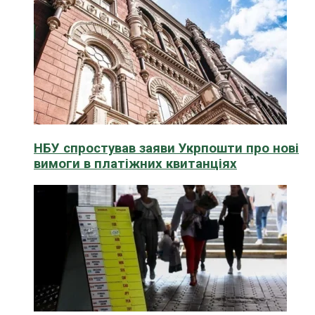
НБУ спростував заяви Укрпошти про нові
вимоги в платіжних квитанціях