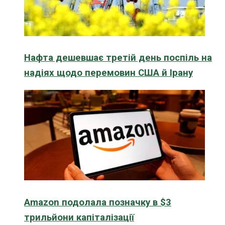
Нафта дешевшає третій день поспіль на
надіях щодо перемовин США й Ірану
Amazon подолала позначку в $3
трильйони капіталізації