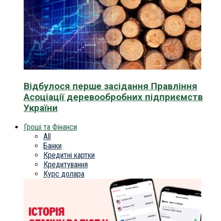
Відбулося перше засідання Правління
Асоціації деревообробних підприємств
України
Гроші та Фінанси
All
Банки
Кредитні картки
Кредитування
Курс долара