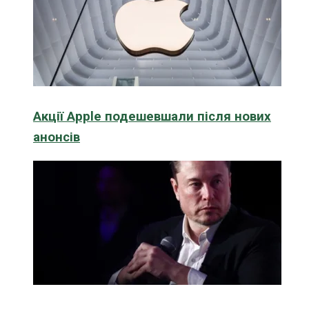
Акції Apple подешевшали після нових
анонсів