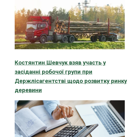
Костянтин Шевчук взяв участь у
засіданні робочої групи при
Держлісагентстві щодо розвитку ринку
деревини