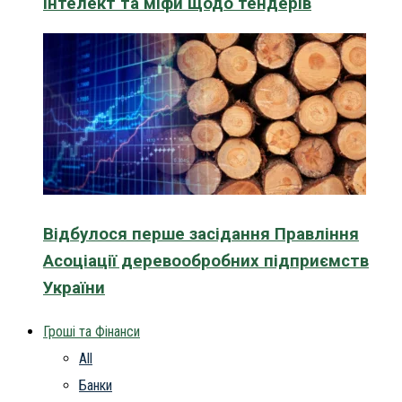
інтелект та міфи щодо тендерів
Відбулося перше засідання Правління
Асоціації деревообробних підприємств
України
Гроші та Фінанси
All
Банки