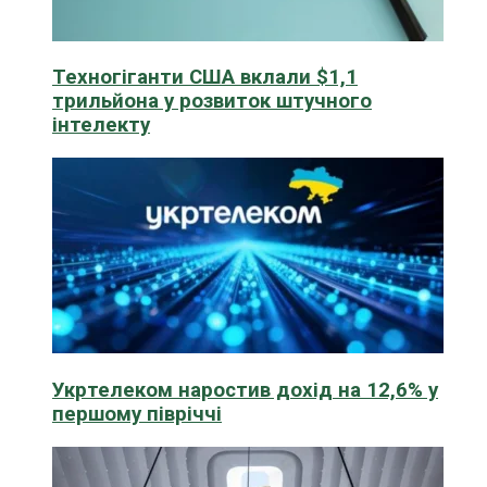
Техногіганти США вклали $1,1
трильйона у розвиток штучного
інтелекту
Укртелеком наростив дохід на 12,6% у
першому півріччі