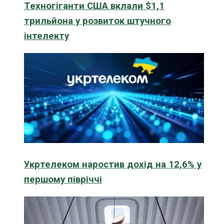
Техногіганти США вклали $1,1
трильйона у розвиток штучного
інтелекту
Укртелеком наростив дохід на 12,6% у
першому півріччі