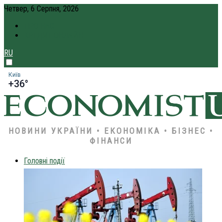
Четвер, 6 Серпня, 2026
ПРО НАС
КРЕДИТ ОНЛАЙН
RU
Київ
+36°
НОВИНИ УКРАЇНИ • ЕКОНОМІКА • БІЗНЕС •
ФІНАНСИ
Головні події