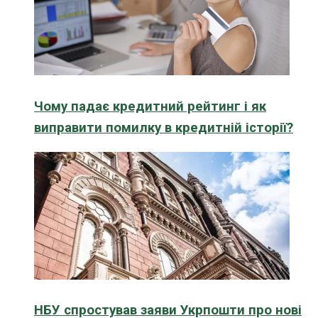
Чому падає кредитний рейтинг і як
виправити помилку в кредитній історії?
НБУ спростував заяви Укрпошти про нові