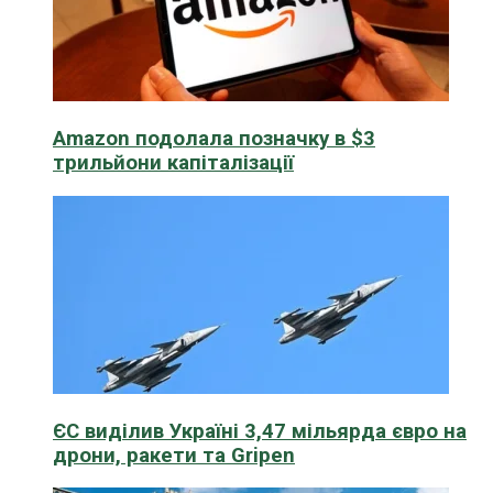
Amazon подолала позначку в $3
трильйони капіталізації
ЄС виділив Україні 3,47 мільярда євро на
дрони, ракети та Gripen