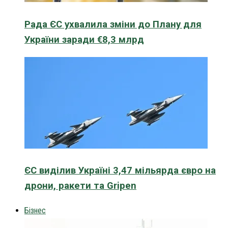
Рада ЄС ухвалила зміни до Плану для
України заради €8,3 млрд
ЄС виділив Україні 3,47 мільярда євро на
дрони, ракети та Gripen
Бізнес