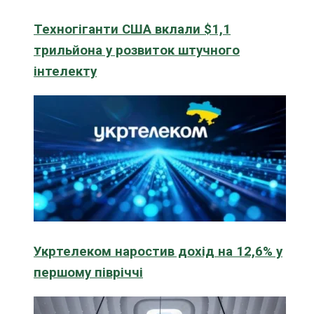
Техногіганти США вклали $1,1
трильйона у розвиток штучного
інтелекту
Укртелеком наростив дохід на 12,6% у
першому півріччі