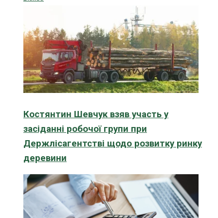
Костянтин Шевчук взяв участь у
засіданні робочої групи при
Держлісагентстві щодо розвитку ринку
деревини