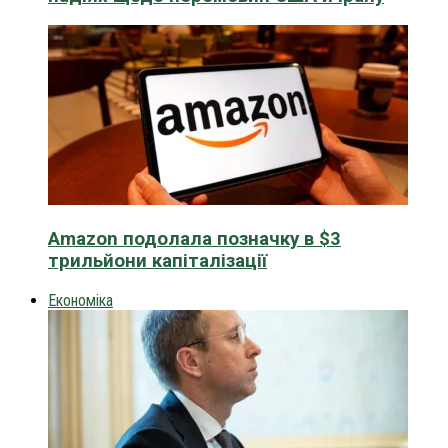
Amazon подолала позначку в $3
трильйони капіталізації
Економіка