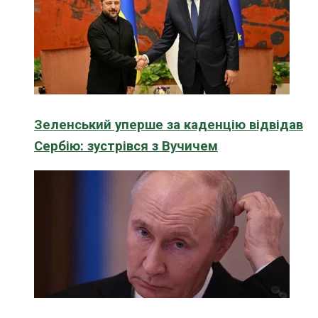
Зеленський уперше за каденцію відвідав
Сербію: зустрівся з Вучичем