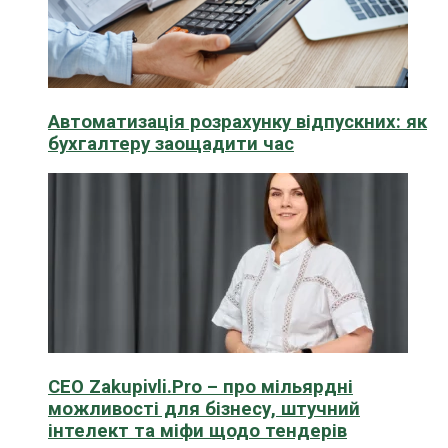
Автоматизація розрахунку відпускних: як
бухгалтеру заощадити час
CEO Zakupivli.Pro – про мільярдні
можливості для бізнесу, штучний
інтелект та міфи щодо тендерів