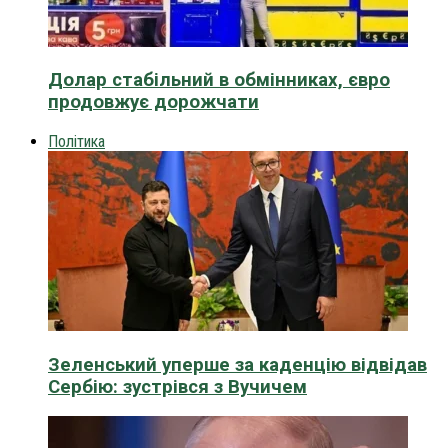
Долар стабільний в обмінниках, євро
продовжує дорожчати
Політика
Зеленський уперше за каденцію відвідав
Сербію: зустрівся з Вучичем