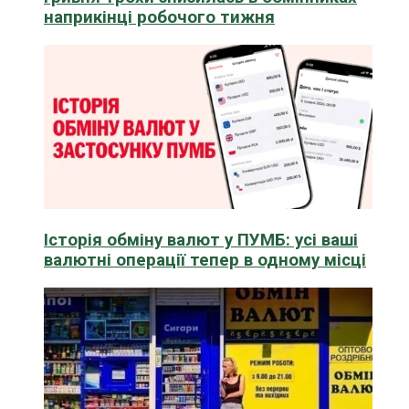
наприкінці робочого тижня
Історія обміну валют у ПУМБ: усі ваші
валютні операції тепер в одному місці