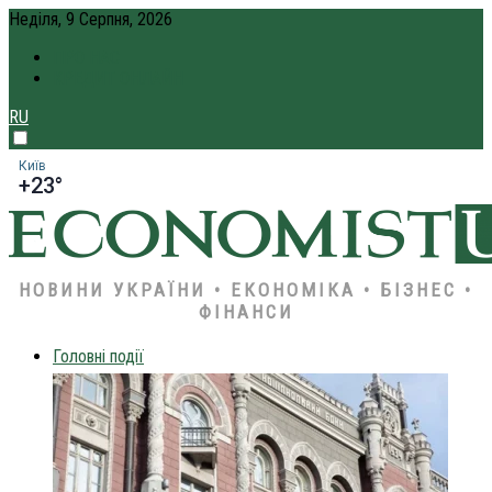
Неділя, 9 Серпня, 2026
ПРО НАС
КРЕДИТ ОНЛАЙН
RU
Київ
+23°
НОВИНИ УКРАЇНИ • ЕКОНОМІКА • БІЗНЕС •
ФІНАНСИ
Головні події