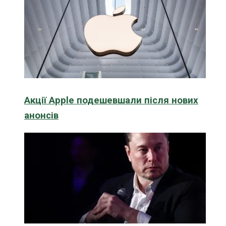
Акції Apple подешевшали після нових
анонсів