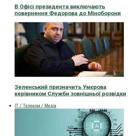
В Офісі президента виключають
повернення Федорова до Міноборони
Зеленський призначить Умєрова
керівником Служби зовнішньої розвідки
IT / Телеком / Медіа