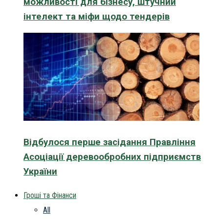
можливості для бізнесу, штучний
інтелект та міфи щодо тендерів
Відбулося перше засідання Правління
Асоціації деревообробних підприємств
України
Гроші та Фінанси
All