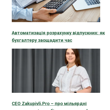
Автоматизація розрахунку відпускних: як
бухгалтеру заощадити час
CEO Zakupivli.Pro – про мільярдні