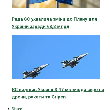
Рада ЄС ухвалила зміни до Плану для
України заради €8,3 млрд
ЄС виділив Україні 3,47 мільярда євро на
дрони, ракети та Gripen
Бізнес