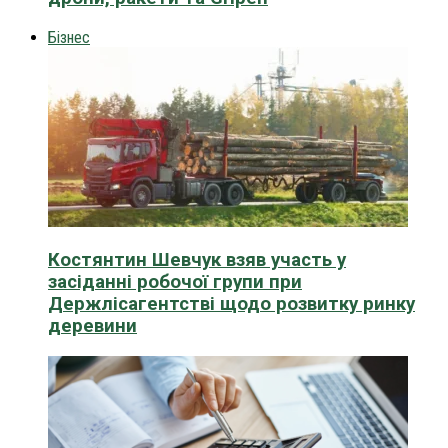
Бізнес
Костянтин Шевчук взяв участь у
засіданні робочої групи при
Держлісагентстві щодо розвитку ринку
деревини