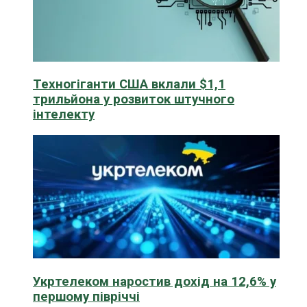
Техногіганти США вклали $1,1
трильйона у розвиток штучного
інтелекту
Укртелеком наростив дохід на 12,6% у
першому півріччі