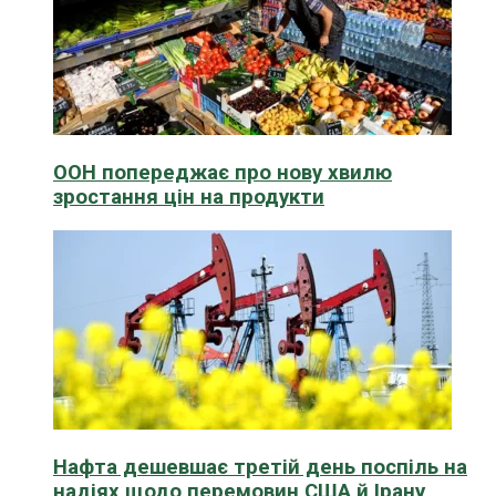
ООН попереджає про нову хвилю
зростання цін на продукти
Нафта дешевшає третій день поспіль на
надіях щодо перемовин США й Ірану