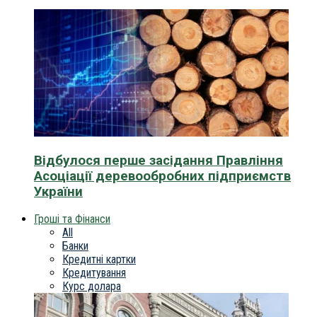
Відбулося перше засідання Правління
Асоціації деревообробних підприємств
України
Гроші та Фінанси
All
Банки
Кредитні картки
Кредитування
Курс долара