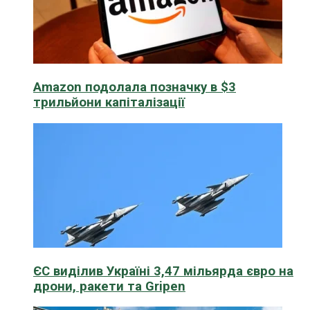
Amazon подолала позначку в $3
трильйони капіталізації
ЄС виділив Україні 3,47 мільярда євро на
дрони, ракети та Gripen