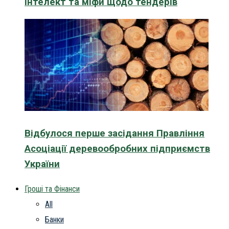
інтелект та міфи щодо тендерів
Відбулося перше засідання Правління
Асоціації деревообробних підприємств
України
Гроші та Фінанси
All
Банки