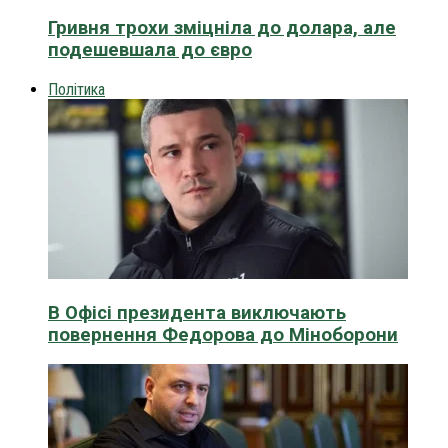
Гривня трохи зміцніла до долара, але
подешевшала до євро
Політика
В Офісі президента виключають
повернення Федорова до Міноборони