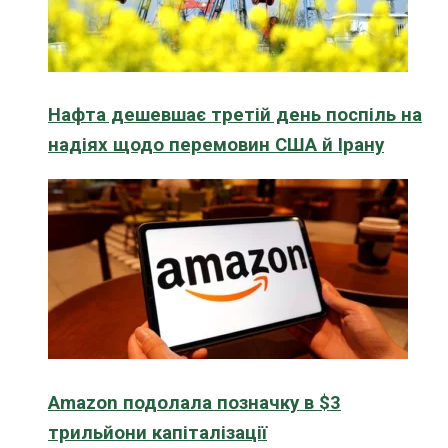
Нафта дешевшає третій день поспіль на
надіях щодо перемовин США й Ірану
Amazon подолала позначку в $3
трильйони капіталізації