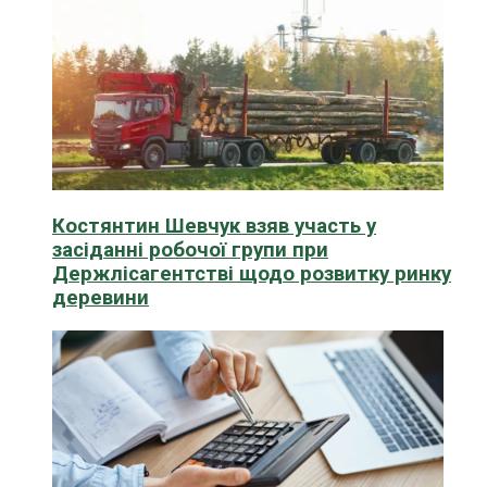
Костянтин Шевчук взяв участь у
засіданні робочої групи при
Держлісагентстві щодо розвитку ринку
деревини