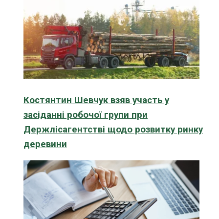
Костянтин Шевчук взяв участь у
засіданні робочої групи при
Держлісагентстві щодо розвитку ринку
деревини