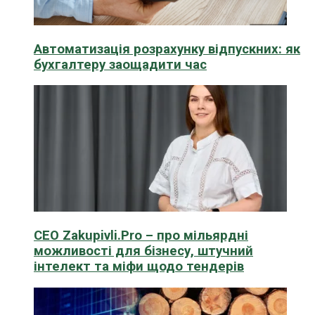
Автоматизація розрахунку відпускних: як
бухгалтеру заощадити час
CEO Zakupivli.Pro – про мільярдні
можливості для бізнесу, штучний
інтелект та міфи щодо тендерів