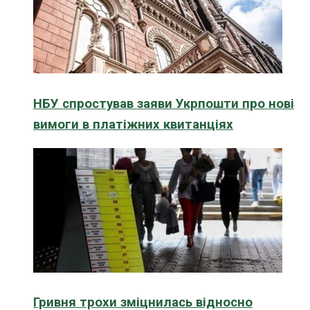
НБУ спростував заяви Укрпошти про нові
вимоги в платіжних квитанціях
Гривня трохи зміцнилась відносно