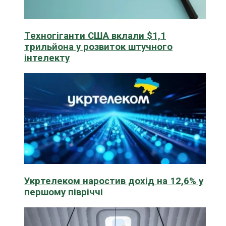
Техногіганти США вклали $1,1
трильйона у розвиток штучного
інтелекту
Укртелеком наростив дохід на 12,6% у
першому півріччі