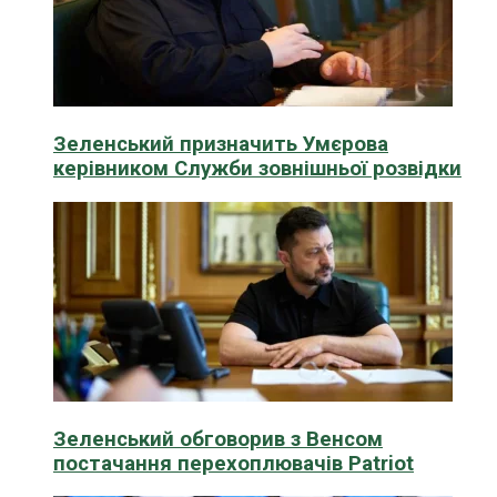
Зеленський призначить Умєрова
керівником Служби зовнішньої розвідки
Зеленський обговорив з Венсом
постачання перехоплювачів Patriot