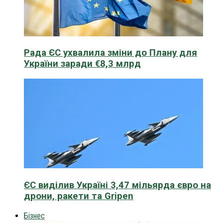
Рада ЄС ухвалила зміни до Плану для
України заради €8,3 млрд
ЄС виділив Україні 3,47 мільярда євро на
дрони, ракети та Gripen
Бізнес