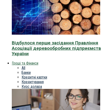
Відбулося перше засідання Правління
Асоціації деревообробних підприємств
України
Гроші та Фінанси
All
Банки
Кредитні картки
Кредитування
Курс долара