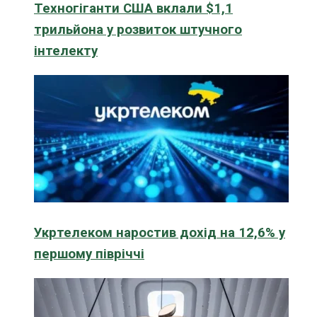
Техногіганти США вклали $1,1
трильйона у розвиток штучного
інтелекту
Укртелеком наростив дохід на 12,6% у
першому півріччі