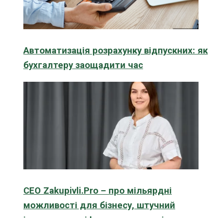
Автоматизація розрахунку відпускних: як
бухгалтеру заощадити час
CEO Zakupivli.Pro – про мільярдні
можливості для бізнесу, штучний