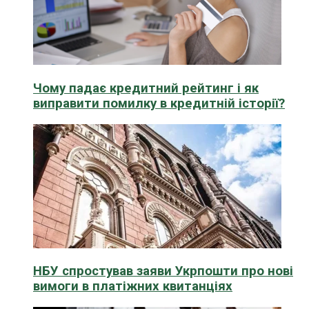
Чому падає кредитний рейтинг і як
виправити помилку в кредитній історії?
НБУ спростував заяви Укрпошти про нові
вимоги в платіжних квитанціях