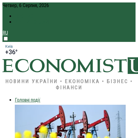
Четвер, 6 Серпня, 2026
ПРО НАС
КРЕДИТ ОНЛАЙН
RU
Київ
+36°
НОВИНИ УКРАЇНИ • ЕКОНОМІКА • БІЗНЕС •
ФІНАНСИ
Головні події