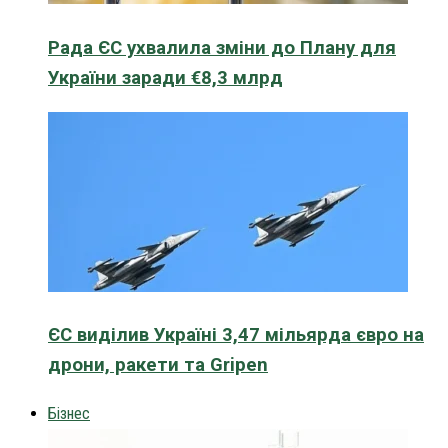
Рада ЄС ухвалила зміни до Плану для
України заради €8,3 млрд
ЄС виділив Україні 3,47 мільярда євро на
дрони, ракети та Gripen
Бізнес