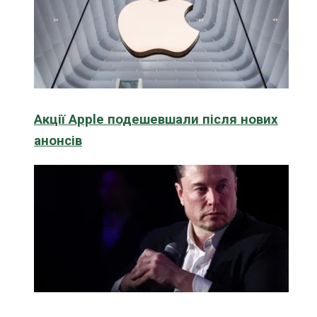
Акції Apple подешевшали після нових
анонсів